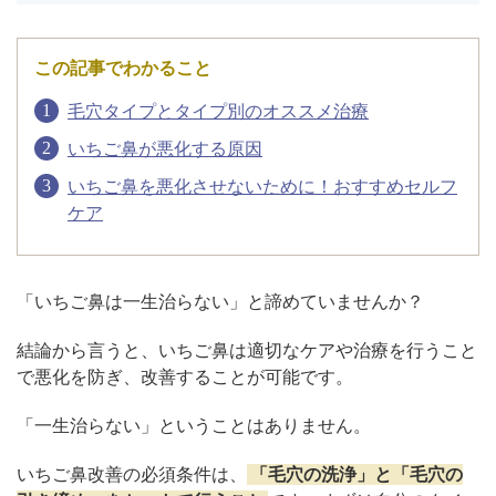
アフターケア
オンライン診療
この記事でわかること
毛穴タイプとタイプ別のオススメ治療
いちご鼻が悪化する原因
よくあるご質問
いちご鼻を悪化させないために！おすすめセルフ
ケア
美容ブログ
「いちご鼻は一生治らない」と諦めていませんか？
オンラインショップ
結論から言うと、いちご鼻は適切なケアや治療を行うこと
で悪化を防ぎ、改善することが可能です。
LINE予約
WEB予約
「一生治らない」ということはありません。
いちご鼻改善の必須条件は、
「毛穴の洗浄」と「毛穴の