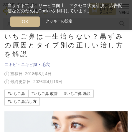
大阪西梅田駅から徒歩2分
当サイトでは、サービス向上、アクセス状況計測、広告配
信などのためにCookieを利用しています。
HOME
美容ブログ
ニキビ・ニキビ跡・毛穴
いちご鼻は一生治ら
クッキーの設定
OK
いちご鼻は一生治らない？黒ずみ
人気のワード
糸リフト
ヒアルロン酸
リジュランアイ
頭皮
の原因とタイプ別の正しい治し方
を解説
今月のおすすめメニュー
ニキビ・ニキビ跡・毛穴
当クリニック月替わりのおすすめのメニュー
投稿日: 2018年8月4日
最終更新日: 2026年4月16日
プライベートスキンクリニックが
選ばれる理由
#いちご鼻
#いちご鼻 改善
#いちご鼻 洗顔
#いちご鼻治し方
クリニックについて