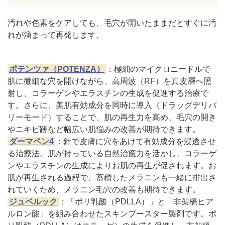
汚れや色素をケアしても、毛穴が開いたままだとすぐに汚
れが溜まって再発します。
ポテンツァ（POTENZA）
：極細のマイクロニードルで
肌に微細な穴を開けながら、高周波（RF）を真皮層へ照
射し、コラーゲンやエラスチンの生成を促進する治療で
す。さらに、美肌有効成分を同時に導入（ドラッグデリバ
リーモード）することで、肌の再生力を高め、毛穴の開き
やニキビ跡など幅広い肌悩みの改善が期待できます。
ダーマペン4
：針で皮膚に穴をあけて有効成分を浸透させ
る治療法。肌が持っている自然治癒力を活かし、コラーゲ
ンやエラスチンの生成によりお肌の再生が促されます。お
肌が再生される過程で、蓄積したメラニンも一緒に排出さ
れていくため、メラニン毛穴の改善も期待できます。
ジュベルック
：「ポリ乳酸（PDLLA）」と「非架橋ヒア
ルロン酸」を組み合わせたスキンブースター製剤です。ポ