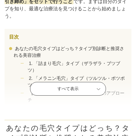
引き締め」をセットで行うこと
です。まずは自分のタイ
プを知り、最適な治療法を見つけることから始めましょ
う。
目次
あなたの毛穴タイプはどっち？タイプ別診断と推奨さ
れる美容治療
1. 「詰まり毛穴」タイプ（ザラザラ・ブツブ
ツ）
2. 「メラニン毛穴」タイプ（ツルツル・ポツポ
ツ）
すべて表示
【全タイプ共通】毛穴の「開き」へのアプロー
公式SNS
チ
いちご鼻が悪化する原因
①指で詰まった角栓を押し出す・毛穴パック
井畑 峰紀 医師
安形省吾 医師
②洗いすぎ・強すぎる洗顔
あなたの毛穴タイプはどっち？タ
③保湿不足