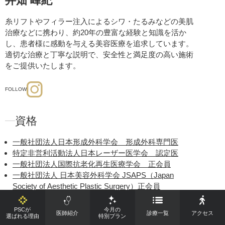
井畑 峰紀
糸リフトやフィラー注入によるシワ・たるみなどの美肌
治療などに携わり、約20年の豊富な経験と知識を活か
し、患者様に感動を与える美容医療を追求しています。
適切な治療と丁寧な説明で、安全性と満足度の高い施術
をご提供いたします。
FOLLOW
資格
一般社団法人日本形成外科学会 形成外科専門医
特定非営利活動法人日本レーザー医学会 認定医
一般社団法人国際抗老化再生医療学会 正会員
一般社団法人 日本美容外科学会 JSAPS（Japan
Society of Aesthetic Plastic Surgery）正会員
一般社団法人日本美容皮膚科学会（Japanese Society of
Aesthetic Dermatology）正会員
PSCが
今月の
医師紹介
診療一覧
アクセス
選ばれる理由
特別プラン
一般社団法人日本頭蓋顎顔面外科学会 正会員