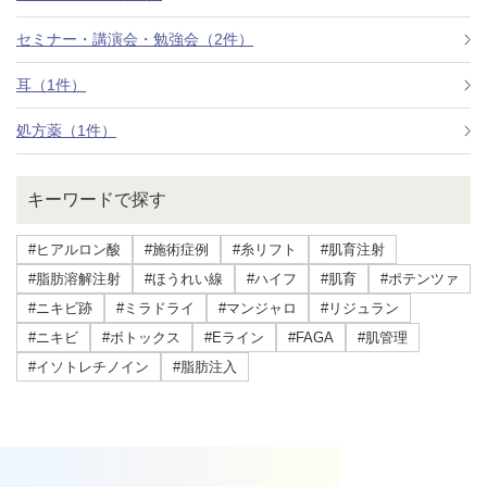
セミナー・講演会・勉強会（2件）
耳（1件）
処方薬（1件）
キーワードで探す
#ヒアルロン酸
#施術症例
#糸リフト
#肌育注射
#脂肪溶解注射
#ほうれい線
#ハイフ
#肌育
#ポテンツァ
#ニキビ跡
#ミラドライ
#マンジャロ
#リジュラン
#ニキビ
#ボトックス
#Eライン
#FAGA
#肌管理
#イソトレチノイン
#脂肪注入