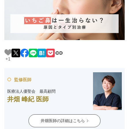
料金一覧
施術症例
初めての方へ
+1
お悩みで探す
施術メニュー
監修医師
医師の
医療法人優聖会 最高顧問
医師紹介
スケジュール
井畑 峰紀 医師
予約方法に
アクセス
井畑医師の詳細はこちら
ついて
西梅田から徒歩2分