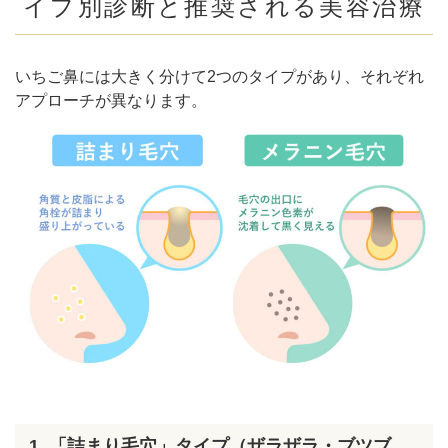
イプ別診断と推奨される美容治療
④紫外線対策不足
いちご鼻を悪化させないために！自宅でできるセルフ
ケア
いちご鼻には大きく分けて2つのタイプがあり、それぞれ
アプローチが異なります。
① 洗顔はしっかり泡立てて行う
②クレンジングを見直す
③保湿を徹底する
④毎日の紫外線対策
⑤角質ケアを取り入れる
まとめ
1. 「詰まり毛穴」タイプ（ザラザラ・ブツブ