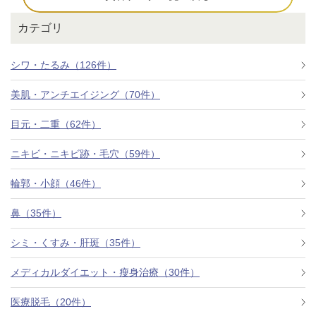
カテゴリ
シワ・たるみ（126件）
美肌・アンチエイジング（70件）
目元・二重（62件）
ニキビ・ニキビ跡・毛穴（59件）
輪郭・小顔（46件）
鼻（35件）
シミ・くすみ・肝斑（35件）
メディカルダイエット・瘦身治療（30件）
医療脱毛（20件）