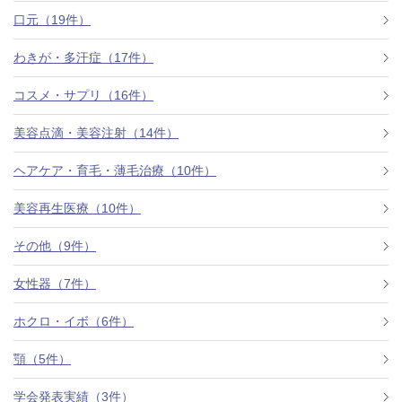
口元（19件）
わきが・多汗症（17件）
コスメ・サプリ（16件）
美容点滴・美容注射（14件）
ヘアケア・育毛・薄毛治療（10件）
美容再生医療（10件）
その他（9件）
女性器（7件）
ホクロ・イボ（6件）
顎（5件）
学会発表実績（3件）