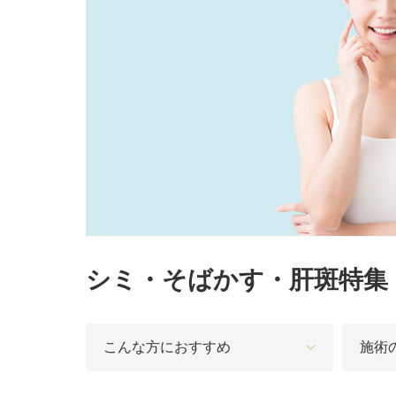
鼻
ニキビ・ニ
ナチュラルな美鼻を実現
ニキビ跡・毛穴の
スキンボトックス（マイクロボトックス）
輪郭・小顔
ほくろ・イ
涙袋ヒアルロン酸注射
切らない施術や顔に傷が残りにくい施術など
一人ひとりにあっ
脂肪注入
口元
美容再生医
ふっくら唇、自然な口元を実現
グラマラスライン形成（タレ目形成）
お肌の若返りを目
顎
目尻切開法
理想のフェイスラインに
上眼瞼たるみ取り
シミ・そばかす・肝斑特集
ヒアルロン酸注射（鼻）
小鼻縮小整形術（鼻翼縮小術）
こんな方におすすめ
施術
切らない小鼻縮小術