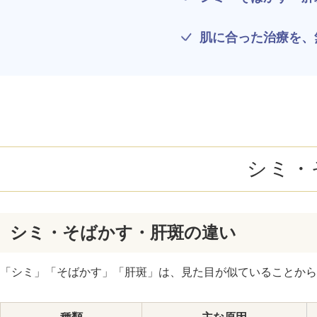
ミラドライ
肌に合った治療を、
ジェントルマックスプロプラス
頭皮注射
乳頭縮小術
ピアスの穴あけ
シミ・
エクソソーム点滴
プラセンタ注射
シミ・そばかす・肝斑の違い
疲労回復点滴
「シミ」「そばかす」「肝斑」は、見た目が似ていることから
アレルギー点滴