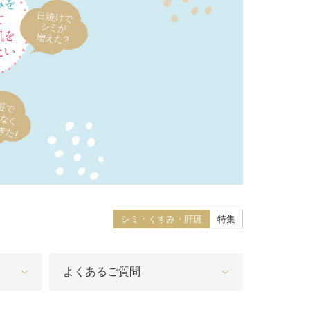
療
コスメ・サプリ
クリニック専売のスキンケアやなど
ーク（後天性眼瞼下垂の点眼治療）
法
問
取り（経結膜的下眼瞼脱脂術）
法
（眉下リフト）
手術
シミ・くすみ・肝斑
特集
ーゼ（隆鼻術）
術（鼻尖縮小術）
よくあるご質問
脂肪溶解注射