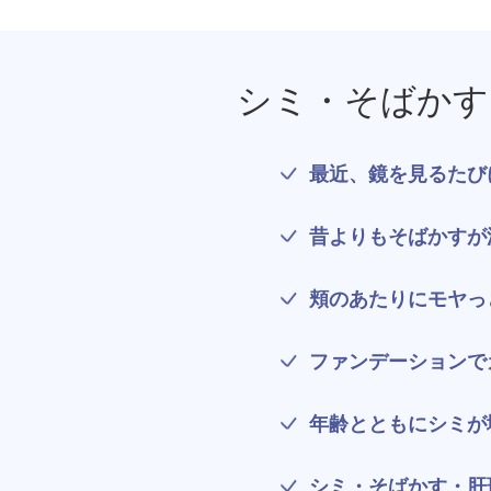
療法）
ジャルプロスーパーハイドロ
シミ・そばかす
ルメッカ
最近、鏡を見るたび
シミ取りレーザー（Q-YAGレーザー）
ハイドラフェイシャル
昔よりもそばかすが
ミラノリピールボディ
頬のあたりにモヤっ
CO2高周波レーザー（Esprit）
ファンデーションで
脂肪由来幹細胞点滴
年齢とともにシミが
美脚（ふくらはぎ）ボトックス
シミ・そばかす・肝