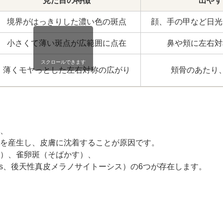
ZO SKIN HEALTH（ゼオスキンヘルス）
ナノメッ
見た目の特徴
出やす
境界がはっきりした濃い色の斑点
顔、手の甲など日光
小さくて薄い斑点が広範囲に点在
鼻や頬に左右対
スクロールできます
薄くモヤっとした左右対称の広がり
頬骨のあたり
、
を産生し、皮膚に沈着することが原因です。
）、雀卵斑（そばかす）、
ocytosis、後天性真皮メラノサイトーシス）の6つが存在します。