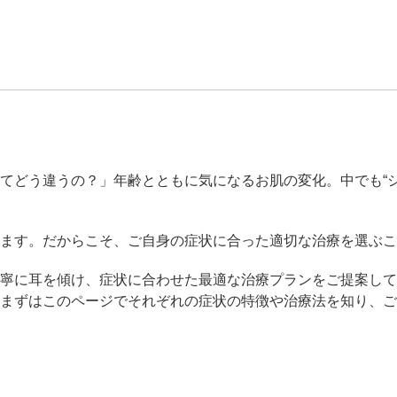
脂肪吸引注射
額（おで
頬のヒアルロン酸注射
FatX 
エラボトックス注射
ヒアルロ
Cカールリップ
スマイル
てどう違うの？」年齢とともに気になるお肌の変化。中でも“シ
ヒアルロン酸注入（顎）
Vシェイ
ます。だからこそ、ご自身の症状に合った適切な治療を選ぶこ
プロテーゼ手術（顎）
ポテンツ
寧に耳を傾け、症状に合わせた最適な治療プランをご提案して
、まずはこのページでそれぞれの症状の特徴や治療法を知り、
ベビーコラーゲン
メソガン
水光注射
PRP皮
スキンバ