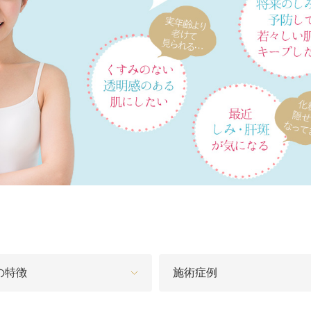
オンライン診
キビ跡・毛穴
医療脱毛
悩みを改善
医師による肌診断でマシンを使い分け
ヒアルロニダーゼ
アップニ
アフターケア
ボ
ヘアケア・育毛・薄毛治療
二重切開法
二重埋没
た治療をご提案
内服治療や頭皮注射など
よくあるご質
切らない眼瞼下垂（埋没法）手術
下瞼脂肪
療
豊胸・バスト
指す再生医療
上瞼脂肪除去
経験豊富な形成外科出身医師による丁寧な施術
目頭切開
女性器
下眼瞼たるみ取り
眉下切開
デリケートなお悩みもお気軽にご相談ください
二重糸とり手術
眼瞼下垂
耳
切らない・糸だけでつくる美鼻整形！
鼻プロテ
ピアスの穴あけもお任せください
耳介軟骨移植（鼻）
鼻尖形成
の特徴
施術症例
切らない鼻尖形成術
だんご鼻