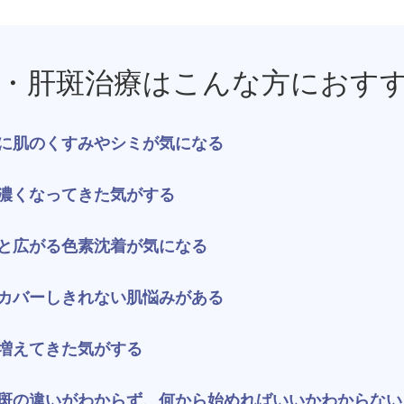
ジュベルック（Juvelook）
トXC）
プロファイロ
プルリア
・肝斑治療はこんな方におす
レーザートーニング（メドライトC6）
IPL光治療
に肌のくすみやシミが気になる
美白内服薬 シナール・トラネキサム酸
トレチノ
ヴェルベットスキン
ヴァンパ
濃くなってきた気がする
ケミカルピーリング
イソトレ
と広がる色素沈着が気になる
電気焼灼器（モノポーラー）
真皮線維
カバーしきれない肌悩みがある
サクセンダ・リベルサス
痩美茶
増えてきた気がする
脂肪溶解注射（メソセラピー）
ダイエッ
斑の違いがわからず、何から始めればいいかわからない