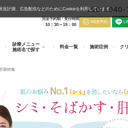
06-6940-
況計測、広告配信などのためにCookieを利用しています。
完全予約制・受付時間
WEB予約
L
10：30～19：00
診療メニュー
料金一覧
施術症例
ク
施術名で探す
梅田クリニッ
デンシティ
医療ハイ
肝斑特集
のお悩み
身体のお悩み
マッサージピール（コラーゲンピール）
テスリフト
医師紹介
メディカルダイエット・痩身治
チエイジング
療
アンカーX
糸リフト
アクセス
脂肪溶解注射など
み・肝斑
わきが・多汗症
リジュラン注射（高濃度サーモン注射）
貴族フィ
予約方法
など豊富な施術で治療
切らない施術もご用意
バッカルファット除去術（頬脂肪除去術）
ショッピ