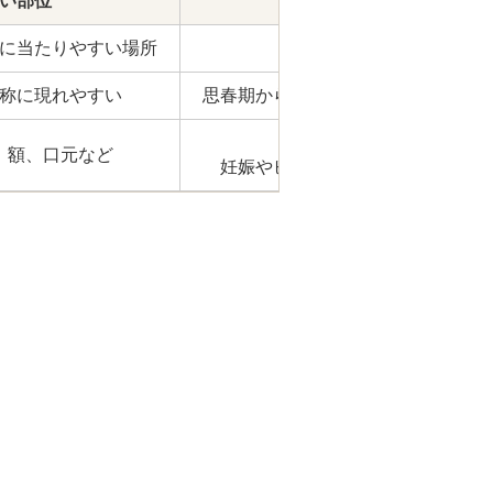
ドVAエッセンス
い部位
発症しやすい年代・傾向
に当たりやすい場所
40代以降に多く見られる
称に現れやすい
思春期から目立ちはじめる。色白の
30〜50代の女性に多く、
、額、口元など
妊娠やピル服用がきっかけになる