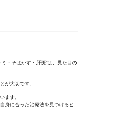
こ）ヒアルロン酸注入
core（ファットエックスコア）
ン酸注射（唇）
リップ
ミ・そばかす・肝斑”は、見た目の
プ（顎）
とが大切です。
ァ（POTENZA）
います。
ご自身に合った治療法を見つけるヒ
（MPガン）
膚再生（多血小板血漿）療法
イブ（ジュビダームビスタ®ボライ