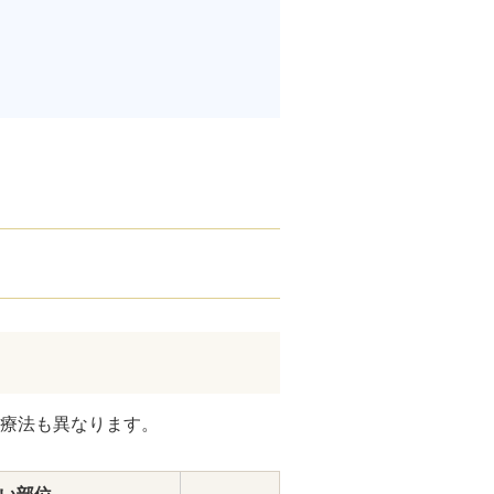
腋臭）手術
毛治療（FAGA）
手術
ス包茎術
滴
（トラネキサム酸）
注射
肌荒れ点滴
療法も異なります。
ピル