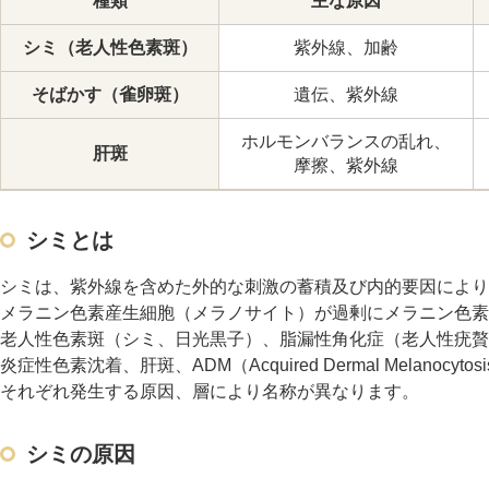
ガウディスキン（GAUDISKIN）
種類
主な原因
シミ
（老人性色素斑）
紫外線、加齢
シスペラ（Cyspera）
そばかす
（雀卵斑）
遺伝、紫外線
ホルモンバランスの乱れ、
肝斑
摩擦、紫外線
シミとは
シミは、紫外線を含めた外的な刺激の蓄積及び内的要因により
メラニン色素産生細胞（メラノサイト）が過剰にメラニン色素
老人性色素斑（シミ、日光黒子）、脂漏性角化症（老人性疣贅
炎症性色素沈着、肝斑、ADM（Acquired Dermal Melan
それぞれ発生する原因、層により名称が異なります。
シミの原因