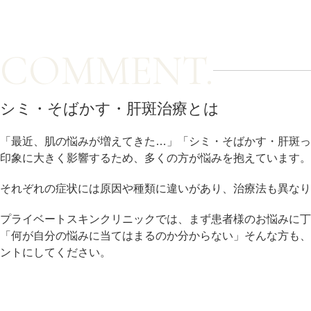
カベリン（カベルライン・Kabelline）
COMMENT.
こめかみのヒアルロン酸注射
チンセラプラス（Cincelar+）
シミ・そばかす・肝斑治療とは
ボトックス注射（ガミースマイル・口角アッ
プ）
「最近、肌の悩みが増えてきた…」「シミ・そばかす・肝斑っ
印象に大きく影響するため、多くの方が悩みを抱えています。
人中短縮ボトックス
それぞれの症状には原因や種類に違いがあり、治療法も異なり
クレヴィエル注入
プライベートスキンクリニックでは、まず患者様のお悩みに丁
「何が自分の悩みに当てはまるのか分からない」そんな方も
ダーマペン4
ントにしてください。
ケアシス
ACRS療法（自己血サイトカインリッチ注入