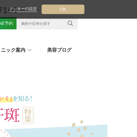
7101
クッキーの設定
OK
FOLLOW US
INE予約
リニック案内
美容ブログ
クについて
フ（ウルトラフォーマーMPT）
その他のお悩み
（TESS LIFT）
注射・点滴治療
プラセンタ注射、白玉点滴など
（スレッドリフト）
処方薬
ラー
アフターピルや美白内服薬など
ングリフト（ウルトラVリフト）