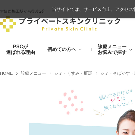
当サイトでは、サービス向上、アクセス状
大阪西梅田駅から徒歩2分
PSCが
診療メニュー
初めての方へ
選ばれる理由
お悩みで探す
施術の流れ
ヒアルロン酸リフト
HOME
診療メニュー
シミ・くすみ・肝斑
シミ・そばかす・
顔のお悩み
肌
モフィウス8
初診時のお持物
シワ・たるみ
美肌・アン
ヒアルロン酸やハイフ、糸リフトなど
医療の力で美肌へ
VOVリフト
お支払いについて
目元・二重
シミ・くす
ボトックス注射（シワ）
埋没法から切開法まで
レーザーや光治療
スネコス注射