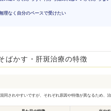
ボトックス注射 （多汗症）
わきが（
無理なく自分のペースで受けたい
女性医療脱毛
女性の薄
乳輪縮小術
陥没乳頭
小陰唇縮小術
クリトリ
白玉点滴（グルタチオン）
NMN点
そばかす・肝斑治療の特徴
サイトカイン（ベビースキン）点滴
美白点滴
肩こりボトックス
ニンニク
若返り（アンチエイジング）点滴
ニキビ・
混同されやすいですが、それぞれ原因や特徴が異なるため、治
高濃度ビタミンC点滴
アフター