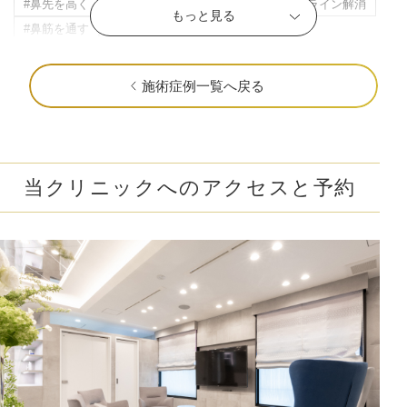
#鼻先を高く
#頬のもたつき解消
#マリオネットライン解消
もっと見る
#鼻筋を通す
#立体感のある唇
#横顔美人に
#目の下のたるみ解消
#すっきりした目元
#ニキビ・ニキビ跡改善
#立体感のあるお顔に
#おでこを丸く
施術症例一覧へ戻る
#顎を前に出す
#クマ取り
#だんご鼻解消
#ナチュラルな変化
#目を大きく
#瞼の重み解消
#色ムラのない肌に
#中顔面短縮
#頬肉の厚み解消
#輪郭の凹凸を解消
#頬コケ解消
#口角アップ
#毛穴解消
当クリニックへのアクセスと予約
#下膨れ解消
#忘れ鼻に
#お顔の引き締め
#こめかみふっくら
#二重顎を解消
#エラ張り解消
#シワの固定化を予防
#肌質改善
#ハリ・ツヤ
#唇の縦ジワ解消
#人中短縮
#口横ポニョ解消
#鼻を高く
#肝斑解消
#自然な二重幅
#梅干しジワ解消
#くすみ改善
#シミ解消
#表情ジワ解消
#鼻柱を下げる
#鼻先を細く
#肌の赤みを解消
#皮脂トラブル改善
#凹凸のないなめらかな肌に
#肌ツヤアップ
#美白
#鼻唇角
#優しい目元
#ぷっくり涙袋
#四角い輪郭をすっきり