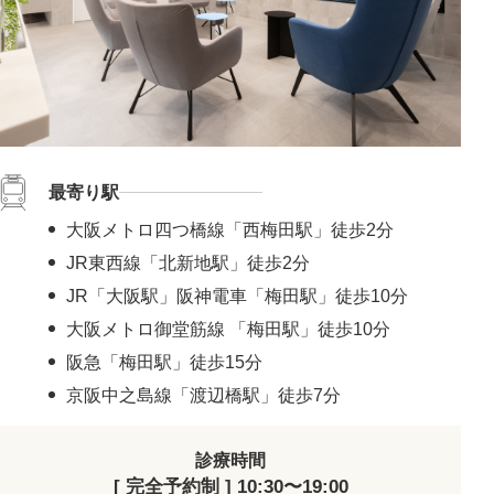
#頬コケをふっくら
#おでこのシワ解消
#鼻先の丸み解消
#おでこの横ジワ解消
#他の施術と併用可
#肌の鎮静
#くっきりした目元
#ニキビ跡改善
#笑いジワ解消
#離れ目を解消
#目の距離を近づける
#蒙古襞解消
#目力アップ
#二重ラインをくっきり
#おじぎ鼻改善
#青クマ改善
#ちりめんジワ改善
#M字リップ
#くすみ解消
最寄り駅
#色素沈着改善
#ニキビ改善
#赤ら顔を解消
#鼻筋を直線に
#酒さ改善
#首のたるみ解消
#おちょぼ口解消
大阪メトロ四つ橋線「西梅田駅」徒歩2分
#下ぶくれ解消
#お顔の赤み解消
#口元のシワ解消
JR東西線「北新地駅」徒歩2分
#目を大きく見せる
#色素沈着を改善
#顎下のたるみ解消
JR「大阪駅」阪神電車「梅田駅」徒歩10分
#クレーター肌改善
#蒙古襞を解消
#尖った鼻先に
大阪メトロ御堂筋線 「梅田駅」徒歩10分
#小鼻の広がりを解消
#隠れジミも解消
阪急「梅田駅」徒歩15分
京阪中之島線「渡辺橋駅」徒歩7分
診療時間
[ 完全予約制 ] 10:30〜19:00