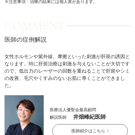
※注意事項：治療の結果には個人差があります。
アフターケア
オンライン診療
COMMENT.
医師の症例解説
よくあるご質問
女性ホルモンや紫外線、摩擦といった刺激が肝斑の誘因と
なります。特に肝斑治療は刺激を与えないことが大切です
美容ブログ
ので、低出力のレーザーの回数を重ねることで肝斑やシミ
の改善、毛穴やくすみのないお肌に導くことができまし
オンラインショップ
た。
LINE予約
WEB予約
医療法人優聖会最高顧問
井畑峰紀医師
解説医師
医師紹介はこちら