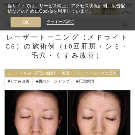
大阪西梅田駅から徒歩2分
当サイトでは、サービス向上、アクセス状況計測、広告配
信などのためにCookieを利用しています。
HOME
施術症例
シミ・くすみ・肝斑の症例
レーザートーニング
クッキーの設定
OK
レーザートーニング（メドライト
人気のワード
糸リフト
ヒアルロン酸
リジュランアイ
頭皮
C6）の施術例（10回肝斑・シミ・
毛穴・くすみ改善）
今月のおすすめメニュー
当クリニック月替わりのおすすめのメニュー
シミ・くすみ・肝斑の症例
美肌・アンチエイジングの症例
#くすみ改善
#肌のトーンアップ
#肝斑解消
プライベートスキンクリニックが
選ばれる理由
クリニックについて