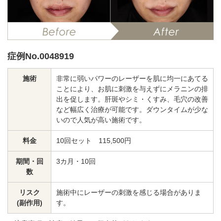
料金一覧
施術症例
症例No.0048919
初めての方へ
施術
非常に弱いパワーのレーザーを肌に均一にあてる
ことにより、お肌に刺激を与えずにメラニンの排
出を促します。肝斑やシミ・くすみ、毛穴の改善
など幅広く治療が可能です。ダウンタイムが少な
お悩みで探す
施術メニュー
いので人気が高い施術です。
料金
10回セット 115,500円
医師の
医師紹介
期間・回
3カ月・10回
スケジュール
数
リスク
施術中にレーザーの刺激を感じる場合がありま
予約方法に
アクセス
(副作用)
す。
ついて
西梅田から徒歩2分