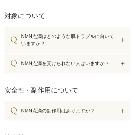
対象について
アフターケア
オンライン診療
NMN点滴はどのような肌トラブルに向いて
いますか？
よくあるご質問
NMN点滴を受けられない人はいますか？
美容ブログ
オンラインショップ
安全性・副作用について
LINE予約
WEB予約
NMN点滴の副作用はありますか？