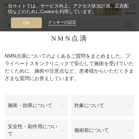
大阪西梅田駅から徒歩2分
当サイトでは、サービス向上、アクセス状況計測、広告配
信などのためにCookieを利用しています。
HOME
よくあるご質問
NMN点滴
クッキーの設定
OK
NMN点滴
人気のワード
糸リフト
ヒアルロン酸
リジュランアイ
頭皮
NMN点滴についてのよくあるご質問をまとめました。プ
今月のおすすめメニュー
ライベートスキンクリニックで安心して施術を受けていた
だくために、施術や注意点など、患者様からいただくさま
当クリニック月替わりのおすすめのメニュー
ざまな質問にお答えしています。
プライベートスキンクリニックが
選ばれる理由
施術・効果について
対象について
クリニックについて
安全性・副作用につい
施術前について
て