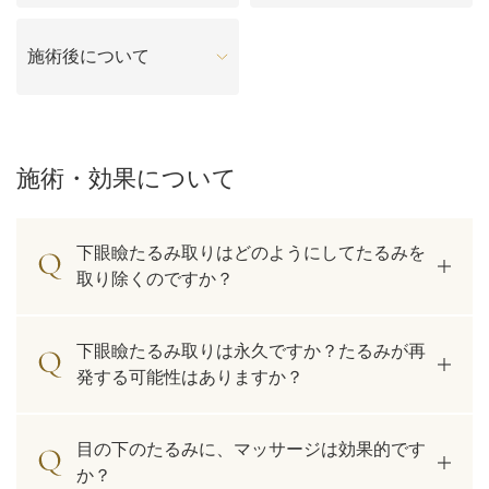
料金一覧
施術後について
施術症例
初めての方へ
施術・効果について
下眼瞼たるみ取りはどのようにしてたるみを
お悩みで探す
施術メニュー
取り除くのですか？
医師の
下眼瞼たるみ取りは永久ですか？たるみが再
医師紹介
スケジュール
発する可能性はありますか？
予約方法に
アクセス
目の下のたるみに、マッサージは効果的です
ついて
西梅田から徒歩2分
か？