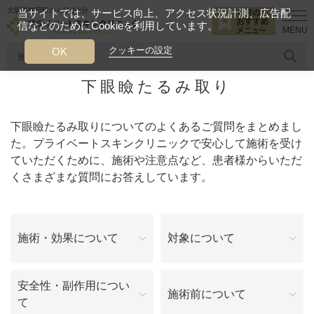
大阪西梅田駅から徒歩2分
当サイトでは、サービス向上、アクセス状況計測、広告配
信などのためにCookieを利用しています。
HOME
よくあるご質問
下眼瞼たるみ取り
クッキーの設定
OK
下眼瞼たるみ取り
人気のワード
糸リフト
ヒアルロン酸
リジュランアイ
頭皮
下眼瞼たるみ取りについてのよくあるご質問をまとめまし
今月のおすすめメニュー
た。プライベートスキンクリニックで安心して施術を受け
ていただくために、施術や注意点など、患者様からいただ
当クリニック月替わりのおすすめのメニュー
くさまざまな質問にお答えしています。
プライベートスキンクリニックが
選ばれる理由
施術・効果について
対象について
クリニックについて
安全性・副作用につい
施術前について
て