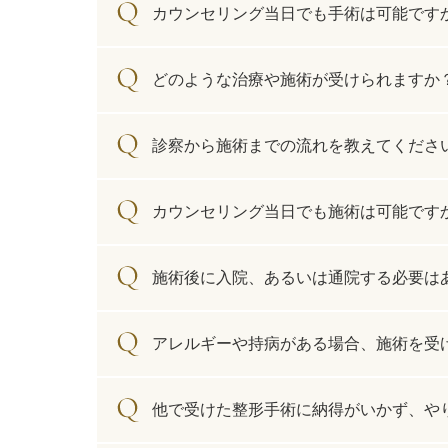
カウンセリング当日でも手術は可能です
療法）
ジャルプロスーパーハイドロ
どのような治療や施術が受けられますか
ルメッカ
診察から施術までの流れを教えてくださ
シミ取りレーザー（Q-YAGレーザー）
ハイドラフェイシャル
カウンセリング当日でも施術は可能です
ミラノリピールボディ
施術後に入院、あるいは通院する必要は
CO2高周波レーザー（Esprit）
アレルギーや持病がある場合、施術を受
脂肪由来幹細胞点滴
美脚（ふくらはぎ）ボトックス
他で受けた整形手術に納得がいかず、や