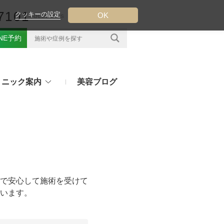
7101
クッキーの設定
OK
FOLLOW US
INE予約
リニック案内
美容ブログ
クについて
フ（ウルトラフォーマーMPT）
その他のお悩み
（TESS LIFT）
注射・点滴治療
プラセンタ注射、白玉点滴など
（スレッドリフト）
で安心して施術を受けて
処方薬
います。
ラー
アフターピルや美白内服薬など
ングリフト（ウルトラVリフト）