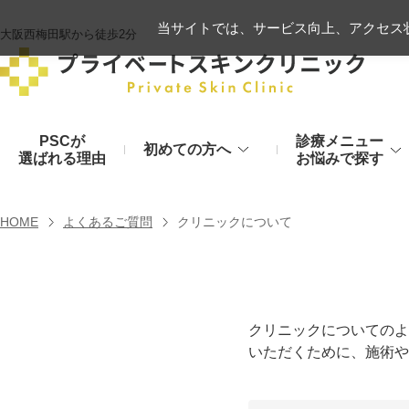
当サイトでは、サービス向上、アクセス状
大阪西梅田駅から徒歩2分
PSCが
診療メニュー
初めての方へ
選ばれる理由
お悩みで探す
施術の流れ
ヒアルロン酸リフト
HOME
よくあるご質問
クリニックについて
顔のお悩み
肌
モフィウス8
初診時のお持物
シワ・たるみ
美肌・アン
ヒアルロン酸やハイフ、糸リフトなど
医療の力で美肌へ
VOVリフト
お支払いについて
クリニックについてのよ
目元・二重
シミ・くす
いただくために、施術や
ボトックス注射（シワ）
埋没法から切開法まで
レーザーや光治療
スネコス注射