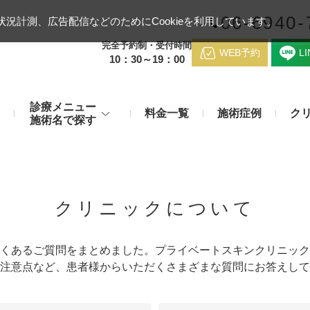
06-6940-
況計測、広告配信などのためにCookieを利用しています。
完全予約制・受付時間
WEB予約
L
10：30～19：00
診療メニュー
料金一覧
施術症例
ク
施術名で探す
梅田クリニッ
デンシティ
医療ハイ
のお悩み
身体のお悩み
マッサージピール（コラーゲンピール）
テスリフト
医師紹介
クリニックについて
メディカルダイエット・痩身治
チエイジング
療
アンカーX
糸リフト
脂肪溶解注射など
アクセス
くあるご質問をまとめました。プライベートスキンクリニック
み・肝斑
わきが・多汗症
注意点など、患者様からいただくさまざまな質問にお答えして
リジュラン注射（高濃度サーモン注射）
貴族フィ
予約方法
など豊富な施術で治療
切らない施術もご用意
バッカルファット除去術（頬脂肪除去術）
ショッピ