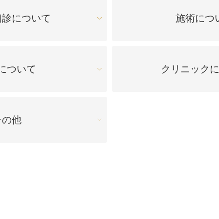
オンライン診
キビ跡・毛穴
医療脱毛
悩みを改善
医師による肌診断でマシンを使い分け
初診について
施術につ
ヒアルロニダーゼ
アップニ
アフターケア
ボ
ヘアケア・育毛・薄毛治療
二重切開法
二重埋没
た治療をご提案
内服治療や頭皮注射など
よくあるご質
切らない眼瞼下垂（埋没法）手術
下瞼脂肪
について
クリニック
療
豊胸・バスト
指す再生医療
経験豊富な形成外科出身医師による丁寧な施術
上瞼脂肪除去
目頭切開
女性器
下眼瞼たるみ取り
眉下切開
その他
デリケートなお悩みもお気軽にご相談ください
二重糸とり手術
眼瞼下垂
耳
ピアスの穴あけもお任せください
切らない・糸だけでつくる美鼻整形！
鼻プロテ
耳介軟骨移植（鼻）
鼻尖形成
切らない鼻尖形成術
だんご鼻