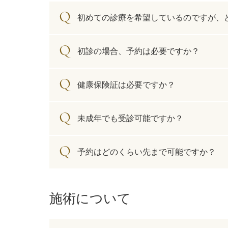
カベリン（カベルライン・Kabelline）
初めての診療を希望しているのですが、
こめかみのヒアルロン酸注射
初診の場合、予約は必要ですか？
チンセラプラス（Cincelar+）
健康保険証は必要ですか？
ボトックス注射（ガミースマイル・口角アッ
プ）
未成年でも受診可能ですか？
人中短縮ボトックス
クレヴィエル注入
予約はどのくらい先まで可能ですか？
ダーマペン4
施術について
ケアシス
ACRS療法（自己血サイトカインリッチ注入