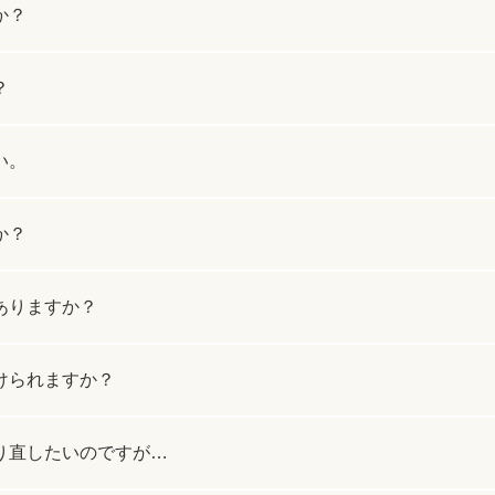
ジュベルック（Juvelook）
か？
トXC）
プロファイロ
プルリア
？
レーザートーニング（メドライトC6）
IPL光治療
い。
美白内服薬 シナール・トラネキサム酸
トレチノ
ヴェルベットスキン
ヴァンパ
か？
ケミカルピーリング
イソトレ
ありますか？
電気焼灼器（モノポーラー）
真皮線維
けられますか？
サクセンダ・リベルサス
痩美茶
脂肪溶解注射（メソセラピー）
ダイエッ
り直したいのですが…