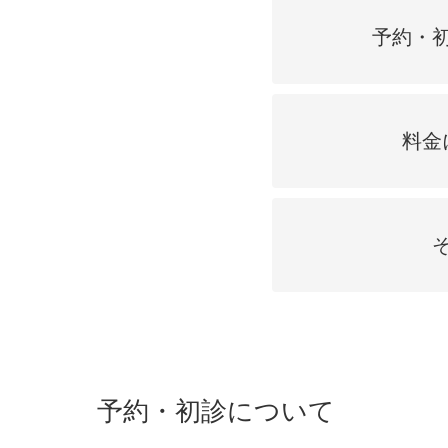
鼻
ニキビ・ニ
ナチュラルな美鼻を実現
ニキビ跡・毛穴の
予約・
スキンボトックス（マイクロボトックス）
輪郭・小顔
ほくろ・イ
涙袋ヒアルロン酸注射
切らない施術や顔に傷が残りにくい施術など
一人ひとりにあっ
脂肪注入
料金
口元
美容再生医
ふっくら唇、自然な口元を実現
お肌の若返りを目
グラマラスライン形成（タレ目形成）
顎
目尻切開法
理想のフェイスラインに
上眼瞼たるみ取り
ヒアルロン酸注射（鼻）
小鼻縮小整形術（鼻翼縮小術）
予約・初診について
切らない小鼻縮小術