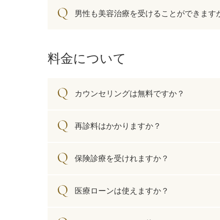
ミラドライ
男性も美容治療を受けることができます
ジェントルマックスプロプラス
頭皮注射
料金について
乳頭縮小術
カウンセリングは無料ですか？
ピアスの穴あけ
エクソソーム点滴
再診料はかかりますか？
プラセンタ注射
保険診療を受けれますか？
疲労回復点滴
医療ローンは使えますか？
アレルギー点滴