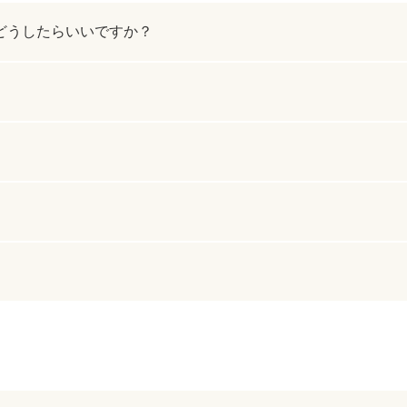
脂肪吸引注射
額（おで
どうしたらいいですか？
頬のヒアルロン酸注射
FatX 
エラボトックス注射
ヒアルロ
Cカールリップ
スマイル
ヒアルロン酸注入（顎）
Vシェイ
プロテーゼ手術（顎）
ポテンツ
ベビーコラーゲン
メソガン
水光注射
PRP皮
スキンバ