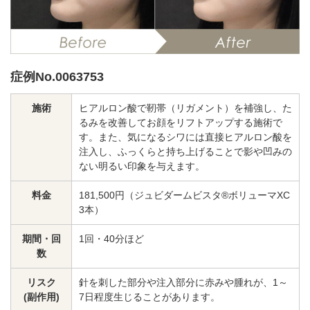
料金一覧
施術症例
症例No.0063753
初めての方へ
施術
ヒアルロン酸で靭帯（リガメント）を補強し、た
るみを改善してお顔をリフトアップする施術で
す。また、気になるシワには直接ヒアルロン酸を
注入し、ふっくらと持ち上げることで影や凹みの
お悩みで探す
施術メニュー
ない明るい印象を与えます。
料金
181,500円（ジュビダームビスタ®ボリューマXC
3本）
医師の
医師紹介
スケジュール
期間・回
1回・40分ほど
数
予約方法に
アクセス
リスク
針を刺した部分や注入部分に赤みや腫れが、1～
ついて
(副作用)
7日程度生じることがあります。
西梅田から徒歩2分