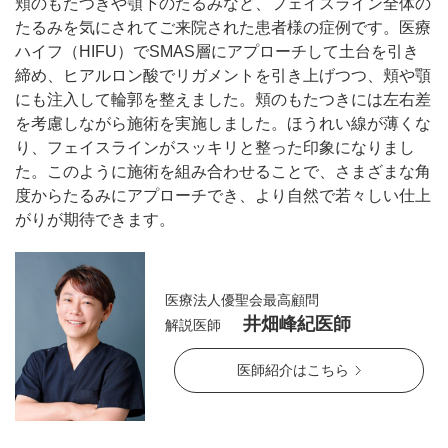
頬のもたつきや顎下のたるみなど、フェイスライン全体の
たるみを気にされてご来院された患者様の症例です。医療
ハイフ（HIFU）でSMAS層にアプローチして土台を引き
締め、ヒアルロン酸でリガメントを引き上げつつ、頬や顎
にも注入して輪郭を整えました。頬のもたつきには左右差
を考慮しながら施術を実施しました。ほうれい線が薄くな
り、フェイスラインがスッキリと整った印象になりまし
た。このように施術を組み合わせることで、さまざまな角
度からたるみにアプローチでき、より自然で若々しい仕上
がりが期待できます。
医療法人優聖会最高顧問
公式SNS
井畑峰紀医師
解説医師
医師紹介はこちら
井畑 峰紀 医師
安形省吾 医師