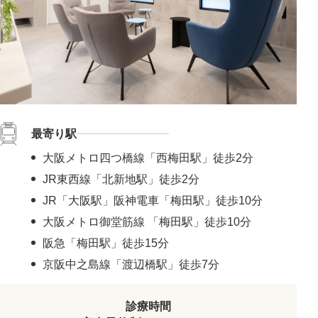
#優しい目元
#ぷっくり涙袋
#四角い輪郭をすっきり
#頬コケをふっくら
#おでこのシワ解消
#鼻先の丸み解消
#おでこの横ジワ解消
#他の施術と併用可
#肌の鎮静
#くっきりした目元
#ニキビ跡改善
#笑いジワ解消
#離れ目を解消
#目の距離を近づける
#蒙古襞解消
#目力アップ
#二重ラインをくっきり
#おじぎ鼻改善
#青クマ改善
#ちりめんジワ改善
#M字リップ
#くすみ解消
最寄り駅
#色素沈着改善
#ニキビ改善
#赤ら顔を解消
#鼻筋を直線に
#酒さ改善
#首のたるみ解消
#おちょぼ口解消
大阪メトロ四つ橋線「西梅田駅」徒歩2分
#下ぶくれ解消
#お顔の赤み解消
#口元のシワ解消
JR東西線「北新地駅」徒歩2分
#目を大きく見せる
#色素沈着を改善
#顎下のたるみ解消
JR「大阪駅」阪神電車「梅田駅」徒歩10分
#クレーター肌改善
#蒙古襞を解消
#尖った鼻先に
大阪メトロ御堂筋線 「梅田駅」徒歩10分
#小鼻の広がりを解消
#隠れジミも解消
阪急「梅田駅」徒歩15分
京阪中之島線「渡辺橋駅」徒歩7分
診療時間