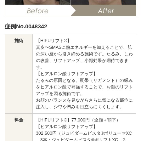
料金一覧
施術症例
症例No.0048342
施術
【HIFUリフト®】
初めての方へ
真皮〜SMASに熱エネルギーを加えることで、肌
の深い層から引き締める施術です。たるみ、しわ
の改善、リフトアップ、小顔効果が期待できま
す。
【ヒアルロン酸リフトアップ】
お悩みで探す
施術メニュー
たるみの原因となる、靭帯（リガメント）の緩み
をヒアルロン酸で補強することで、お顔のリフト
アップを図る施術です。
医師の
お顔のバランスを見ながらさらに気になる部位に
医師紹介
スケジュール
注入し、シワや凹みを目立ちにくくします。
料金
【HIFUリフト®】77,000円（全顔＋顎下）
【ヒアルロン酸リフトアップ】
予約方法に
アクセス
302,500円（ジュビダームビスタ®ボリューマXC
ついて
西梅田から徒歩2分
3本・ジュビダームビスタ®ボリフトXC 2