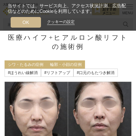
大阪西梅田駅から徒歩2分
当サイトでは、サービス向上、アクセス状況計測、広告配
信などのためにCookieを利用しています。
HOME
施術症例
シワ・たるみの症例
医療ハイフ+ヒアルロン酸
クッキーの設定
OK
医療ハイフ+ヒアルロン酸リフト
人気のワード
糸リフト
ヒアルロン酸
リジュランアイ
頭皮
の施術例
今月のおすすめメニュー
シワ・たるみの症例
輪郭・小顔の症例
当クリニック月替わりのおすすめのメニュー
#ほうれい線解消
#リフトアップ
#口元のもたつき解消
プライベートスキンクリニックが
選ばれる理由
クリニックについて