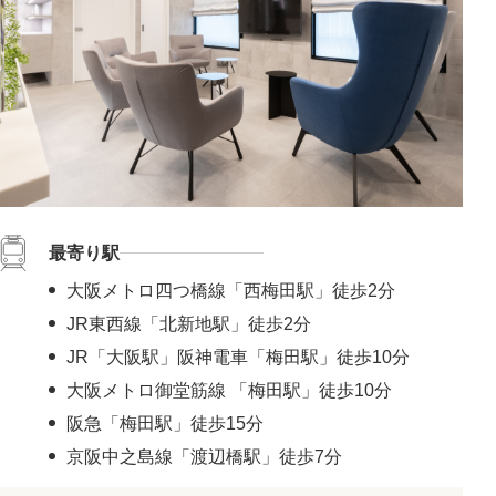
#凹凸のないなめらかな肌に
#肌ツヤアップ
#美白
#鼻唇角
#優しい目元
#ぷっくり涙袋
#四角い輪郭をすっきり
#頬コケをふっくら
#おでこのシワ解消
#鼻先の丸み解消
#おでこの横ジワ解消
#他の施術と併用可
#肌の鎮静
#くっきりした目元
#ニキビ跡改善
#笑いジワ解消
#離れ目を解消
#目の距離を近づける
#蒙古襞解消
#目力アップ
#二重ラインをくっきり
#おじぎ鼻改善
#青クマ改善
#ちりめんジワ改善
#M字リップ
#くすみ解消
最寄り駅
#色素沈着改善
#ニキビ改善
#赤ら顔を解消
#鼻筋を直線に
#酒さ改善
#首のたるみ解消
#おちょぼ口解消
大阪メトロ四つ橋線「西梅田駅」徒歩2分
#下ぶくれ解消
#お顔の赤み解消
#口元のシワ解消
JR東西線「北新地駅」徒歩2分
#目を大きく見せる
#色素沈着を改善
#顎下のたるみ解消
JR「大阪駅」阪神電車「梅田駅」徒歩10分
#クレーター肌改善
#蒙古襞を解消
#尖った鼻先に
大阪メトロ御堂筋線 「梅田駅」徒歩10分
#小鼻の広がりを解消
#隠れジミも解消
阪急「梅田駅」徒歩15分
京阪中之島線「渡辺橋駅」徒歩7分