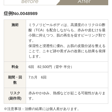
料金一覧
症例No.0048989
施術症例
施術
ミラノリピールボディは、高濃度のトリクロロ酢
酸（TCA）を配合しながらも、赤みや皮むけを最
初めての方へ
小限に抑えつつ、肌の再生を促すピーリング剤で
す。
保湿性と浸透性に優れ、お肌の皮脂分泌を整える
ことで、ニキビ跡や黒ずみの改善にも効果を発揮
します。
お悩みで探す
施術メニュー
料金
6回 82,500円（背中 半分）
期間・回
7カ月 6回
医師の
医師紹介
数
スケジュール
リスク
赤みやかゆみ、熱感などが起こる可能性がありま
(副作用)
す。
予約方法に
アクセス
ついて
西梅田から徒歩2分
※注意事項：治療の結果には個人差があります。