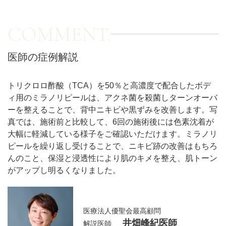
COMMENT.
アフターケア
オンライン診療
医師の症例解説
よくあるご質問
トリクロロ酢酸（TCA）を50％と高濃度で配合したボデ
ィ用のミラノリピールは、アクネ菌を殺菌しターンオーバ
美容ブログ
ーを整えることで、背中ニキビや黒ずみを改善します。写
真では、施術前と比較して、6回の施術後には色素沈着が
大幅に軽減している様子をご確認いただけます。ミラノリ
オンラインショップ
ピールを繰り返し受けることで、ニキビ跡の改善はもちろ
んのこと、保湿と浸透性により肌のキメを整え、肌トーン
がアップし明るくなりました。
LINE予約
WEB予約
医療法人優聖会最高顧問
井畑峰紀医師
解説医師