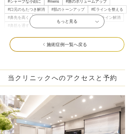
#シャープな小顔に
#mens
#唇のボリュームアップ
#口元のもたつき解消
#肌のトーンアップ
#Eラインを整える
#鼻先を高く
#頬のもたつき解消
#マリオネットライン解消
もっと見る
#鼻筋を通す
#立体感のある唇
#横顔美人に
#目の下のたるみ解消
#すっきりした目元
#ニキビ・ニキビ跡改善
#立体感のあるお顔に
#おでこを丸く
施術症例一覧へ戻る
#顎を前に出す
#クマ取り
#だんご鼻解消
#ナチュラルな変化
#目を大きく
#瞼の重み解消
#色ムラのない肌に
#中顔面短縮
#頬肉の厚み解消
#輪郭の凹凸を解消
#頬コケ解消
#口角アップ
#毛穴解消
当クリニックへのアクセスと予約
#下膨れ解消
#忘れ鼻に
#お顔の引き締め
#こめかみふっくら
#二重顎を解消
#エラ張り解消
#シワの固定化を予防
#肌質改善
#ハリ・ツヤ
#唇の縦ジワ解消
#人中短縮
#口横ポニョ解消
#鼻を高く
#肝斑解消
#自然な二重幅
#梅干しジワ解消
#くすみ改善
#シミ解消
#表情ジワ解消
#鼻柱を下げる
#鼻先を細く
#肌の赤みを解消
#皮脂トラブル改善