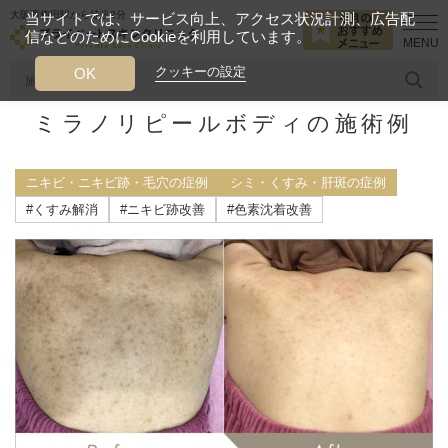
大阪西梅田駅から徒歩2分
当サイトでは、サービス向上、アクセス状況計測、広告配
信などのためにCookieを利用しています。
HOME
施術症例
ニキビ・ニキビ跡・毛穴の症例
ミラノリピール
クッキーの設定
OK
ミラノリピールボディの施術例
人気のワード
糸リフト
ヒアルロン酸
リジュランアイ
頭皮
ニキビ・ニキビ跡・毛穴の症例
シミ・くすみ・肝斑の症例
今月のおすすめメニュー
#くすみ解消
#ニキビ跡改善
#色素沈着改善
当クリニック月替わりのおすすめのメニュー
プライベートスキンクリニックが
選ばれる理由
クリニックについて