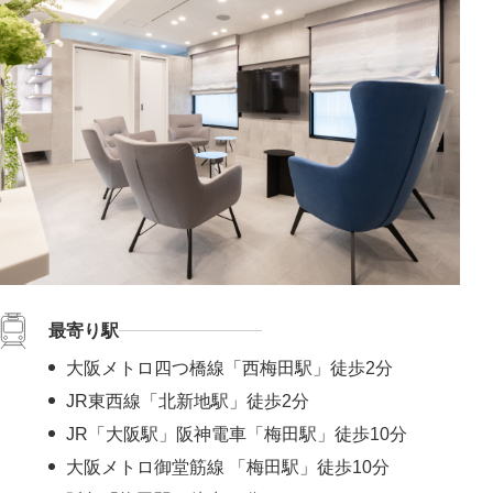
#肝斑解消
#自然な二重幅
#梅干しジワ解消
#くすみ改善
#シミ解消
#表情ジワ解消
#鼻柱を下げる
#鼻先を細く
#肌の赤みを解消
#皮脂トラブル改善
#凹凸のないなめらかな肌に
#肌ツヤアップ
#美白
#鼻唇角
#優しい目元
#ぷっくり涙袋
#四角い輪郭をすっきり
#頬コケをふっくら
#おでこのシワ解消
#鼻先の丸み解消
#おでこの横ジワ解消
#他の施術と併用可
#肌の鎮静
#くっきりした目元
#ニキビ跡改善
#笑いジワ解消
#離れ目を解消
#目の距離を近づける
#蒙古襞解消
#目力アップ
#二重ラインをくっきり
#おじぎ鼻改善
#青クマ改善
#ちりめんジワ改善
#M字リップ
#くすみ解消
最寄り駅
#色素沈着改善
#ニキビ改善
#赤ら顔を解消
#鼻筋を直線に
#酒さ改善
#首のたるみ解消
#おちょぼ口解消
大阪メトロ四つ橋線「西梅田駅」徒歩2分
#下ぶくれ解消
#お顔の赤み解消
#口元のシワ解消
JR東西線「北新地駅」徒歩2分
#目を大きく見せる
#色素沈着を改善
#顎下のたるみ解消
JR「大阪駅」阪神電車「梅田駅」徒歩10分
#クレーター肌改善
#蒙古襞を解消
#尖った鼻先に
大阪メトロ御堂筋線 「梅田駅」徒歩10分
#小鼻の広がりを解消
#隠れジミも解消