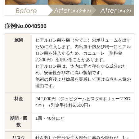
料金一覧
施術症例
症例No.0048586
施術
ヒアルロン酸を額（おでこ）のボリュームを出す
初めての方へ
ために注入します。内出血予防及び均一にヒアル
ロン酸を注入するため、カニューレ（別料金
2,200円）を用いることがあります。
ヒアルロン酸は、体内に元々存在する成分のた
め、安全性が非常に高い製剤です。
お悩みで探す
施術メニュー
施術の直後より効果を実感して頂ける点も人気の
理由です。
医師の
料金
242,000円（ジュビダームビスタ®ボリューマXC
医師紹介
スケジュール
4本）（別途手技料5,500円）
期間・回
1回・40分ほど
数
予約方法に
アクセス
ついて
西梅田から徒歩2分
リスク
針を刺した部分や注入部分に赤みや腫れが、1～