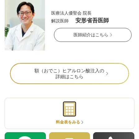
医療法人優聖会 院長
安形省吾医師
解説医師
医師紹介はこちら
額（おでこ）ヒアルロン酸注入の
詳細はこちら
公式SNS
料金表をみる
井畑 峰紀 医師
安形省吾 医師