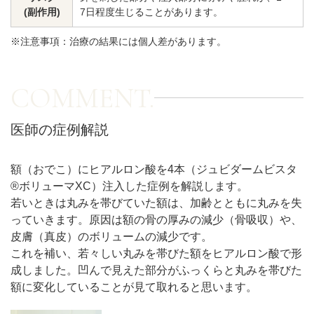
(副作用)
7日程度生じることがあります。
アフターケア
オンライン診療
※注意事項：治療の結果には個人差があります。
COMMENT.
よくあるご質問
医師の症例解説
美容ブログ
額（おでこ）にヒアルロン酸を4本（ジュビダームビスタ
®ボリューマXC）注入した症例を解説します。
オンラインショップ
若いときは丸みを帯びていた額は、加齢とともに丸みを失
っていきます。原因は額の骨の厚みの減少（骨吸収）や、
皮膚（真皮）のボリュームの減少です。
LINE予約
WEB予約
これを補い、若々しい丸みを帯びた額をヒアルロン酸で形
成しました。凹んで見えた部分がふっくらと丸みを帯びた
額に変化していることが見て取れると思います。