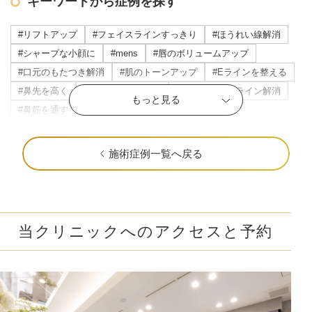
キーワードから症例を探す
#リフトアップ
#フェイスラインすっきり
#ほうれい線解消
#シャープな小顔に
#mens
#唇のボリュームアップ
#口元のもたつき解消
#肌のトーンアップ
#Eラインを整える
#鼻先を高く
#頬のもたつき解消
#マリオネットライン解消
もっと見る
#鼻筋を通す
#立体感のある唇
#横顔美人に
#目の下のたるみ解消
#すっきりした目元
#ニキビ・ニキビ跡改善
#立体感のあるお顔に
#おでこを丸く
施術症例一覧へ戻る
#顎を前に出す
#クマ取り
#だんご鼻解消
#ナチュラルな変化
#目を大きく
#瞼の重み解消
#色ムラのない肌に
#中顔面短縮
#頬肉の厚み解消
#輪郭の凹凸を解消
#頬コケ解消
#口角アップ
#毛穴解消
当クリニックへのアクセスと予約
#下膨れ解消
#忘れ鼻に
#お顔の引き締め
#こめかみふっくら
#二重顎を解消
#エラ張り解消
#シワの固定化を予防
#肌質改善
#ハリ・ツヤ
#唇の縦ジワ解消
#人中短縮
#口横ポニョ解消
#鼻を高く