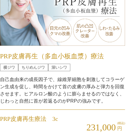
PRP皮膚再生（多血小板血漿）療法
横ジワ
ちりめんジワ
深いシワ
自己血由来の成長因子で、線維芽細胞を刺激してコラーゲ
ン生成を促し、時間をかけて首の皮膚の厚みと弾力を回復
させます。ヒアルロン酸のように膨らませるのではなく、
じわっと自然に首が若返るのがPRPの強みです。
PRP皮膚再生療法 3c
(税込)
231,000
円