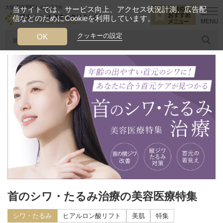
大阪西梅田駅から徒歩2分
当サイトでは、サービス向上、アクセス状況計測、広告配
信などのためにCookieを利用しています。
HOME
診療メニュー
シワ・たるみ
首のシワ・たるみ治療の美容
クッキーの設定
OK
人気のワード
糸リフト
ヒアルロン酸
リジュランアイ
頭皮
今月のおすすめメニュー
当クリニック月替わりのおすすめのメニュー
プライベートスキンクリニックが
選ばれる理由
クリニックについて
首のシワ・たるみ治療の美容医療特集
シワ・たるみ
ヒアルロン酸リフト
美肌
特集