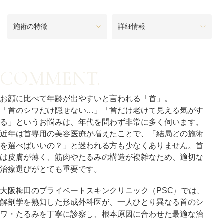
料金一覧
施術の特徴
詳細情報
施術症例
初めての方へ
COMMENT.
お顔に比べて年齢が出やすいと言われる「首」。
「首のシワだけ隠せない…」「首だけ老けて見える気がす
お悩みで探す
施術メニュー
る」というお悩みは、年代を問わず非常に多く伺います。
近年は首専用の美容医療が増えたことで、「結局どの施術
を選べばいいの？」と迷われる方も少なくありません。首
医師の
は皮膚が薄く、筋肉やたるみの構造が複雑なため、適切な
医師紹介
スケジュール
治療選びがとても重要です。
大阪梅田のプライベートスキンクリニック（PSC）では、
予約方法に
アクセス
解剖学を熟知した形成外科医が、一人ひとり異なる首のシ
ついて
西梅田から徒歩2分
ワ・たるみを丁寧に診察し、根本原因に合わせた最適な治