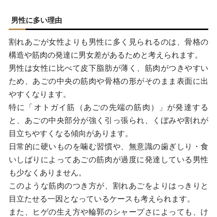
よくあるご質問
男性に多い理由
Q.けつあごは遺伝によるものですか？
割れあごが女性よりも男性に多く見られるのは、骨格の
Q.効果はいつまで続きますか？
構造や筋肉の発達に男女差があるためと考えられます。
男性は女性に比べて皮下脂肪が薄く、筋肉がつきやすい
Q.周囲にバレずに施術できますか？
ため、あごの中央の筋肉や骨格の形がそのまま表面に出
やすくなります。
特に「オトガイ筋（あごの先端の筋肉）」が発達する
と、あごの中央部分が強く引っ張られ、くぼみや割れが
目立ちやすくなる傾向があります。
日常的に硬いものを噛む習慣や、無意識の歯ぎしり・食
いしばりによってあごの筋肉が過度に発達している男性
も少なくありません。
このような筋肉のつき方が、割れあごをよりはっきりと
目立たせる一因となっているケースも考えられます。
また、ヒゲの生え方や輪郭のシャープさによっても、け