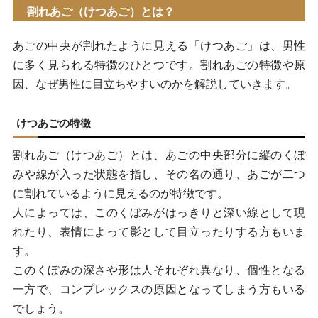
筋肉の発達
割れあご（けつあご）とは？
脂肪のつき方・皮膚のたるみ
あごの中央が割れたように見える「けつあご」は、男性
に多く見られる特徴のひとつです。割れあごの特徴や原
割れあご（けつあご）が与える印象と悩み
因、なぜ男性に目立ちやすいのかを解説していきます。
割れあご（けつあご）を改善を目指す美容医療
けつあごの特徴
ヒアルロン酸注入
割れあご（けつあご）とは、あごの中央部分に縦のくぼ
ボトックス注射
みや線が入った状態を指し、その名の通り、あごが二つ
脂肪注入
に割れているように見えるのが特徴です。
人によっては、このくぼみがはっきりと深い線として現
美容医療を選ぶ際の注意点
れたり、表情によって影として目立ったりする方もいま
施術を受ける際の注意点
す。
このくぼみの深さや形は人それぞれ異なり、個性となる
後悔しないためのクリニック選び
一方で、コンプレックスの原因となってしまう方もいる
まとめ
でしょう。