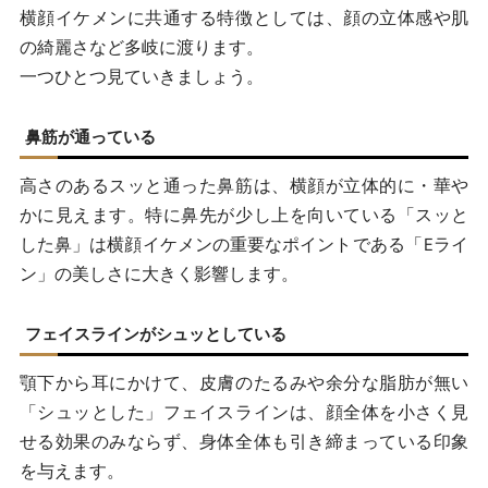
Eラインが整っている
横顔イケメンに共通する特徴としては、顔の立体感や肌
骨格にフィットした髪型
の綺麗さなど多岐に渡ります。
一つひとつ見ていきましょう。
整った口元
美しく整った眉毛
鼻筋が通っている
横顔イケメンになる6つの方法
高さのあるスッと通った鼻筋は、横顔が立体的に・華や
かに見えます。特に鼻先が少し上を向いている「スッと
美容院で髪型を整える
した鼻」は横顔イケメンの重要なポイントである「Eライ
眉毛を綺麗に整える
ン」の美しさに大きく影響します。
セルフケアで横顔を整える
フェイスラインがシュッとしている
スキンケアで肌を美しくする
顎下から耳にかけて、皮膚のたるみや余分な脂肪が無い
歯科矯正で口ゴボを矯正する
「シュッとした」フェイスラインは、顔全体を小さく見
せる効果のみならず、身体全体も引き締まっている印象
美容クリニックで美容医療を受ける
を与えます。