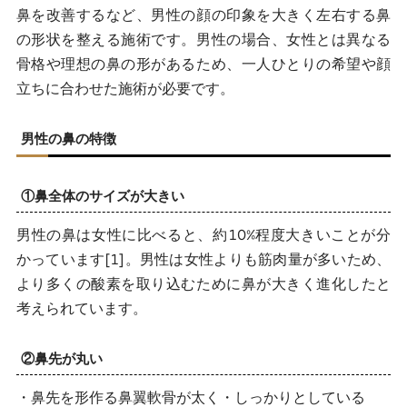
鼻を改善するなど、男性の顔の印象を大きく左右する鼻
切らないメンズ鼻整形
の形状を整える施術です。男性の場合、女性とは異なる
鼻ヒアルロン酸注射
骨格や理想の鼻の形があるため、一人ひとりの希望や顔
立ちに合わせた施術が必要です。
鼻スレッド（糸）
メンズ鼻整形のメリット
男性の鼻の特徴
横顔の印象が劇的に変わる
①鼻全体のサイズが大きい
顔全体のバランスが良くなる
男性の鼻は女性に比べると、約10%程度大きいことが分
第一印象の向上
かっています[1]。男性は女性よりも筋肉量が多いため、
自信がアップする
より多くの酸素を取り込むために鼻が大きく進化したと
考えられています。
メイクに頼らずに魅力的な鼻を手に入れる
メンズ鼻整形のリスクと副作用
②鼻先が丸い
ダウンタイムがある
・鼻先を形作る鼻翼軟骨が太く・しっかりとしている