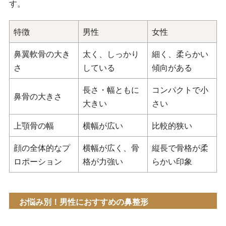
す。
③局所麻酔
特徴
男性
女性
④手術
鼻翼軟骨の大き
太く、しっかり
細く、柔らかい
⑤手術後
さ
している
傾向がある
メンズ鼻整形ならプライベートスキンクリニック
長さ・幅ともに
コンパクトで小
forMEN
鼻骨の大きさ
大きい
さい
メンズ鼻整形についてよくあるご質問
上顎骨の幅
横幅が広い
比較的狭い
Q.鼻整形は何日仕事を休まないといけません
顔の全体的なプ
横幅が広く、骨
縦長で骨格が柔
か？
ロポーション
格が力強い
らかい印象
Q.鼻整形はバレバレですか？
お悩み別！男性におすすめの鼻整形