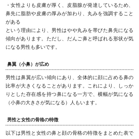
・女性よりも皮膚が厚く、皮脂腺が発達しているため、
感染症のリスク
鼻先に脂肪や皮膚の厚みが加わり、丸みを強調すること
アレルギー反応
がある
という理由により、男性はやや丸みを帯びた鼻先になる
仕上がりがイメージと違う
傾向があります。ただし、だんご鼻と呼ばれる形状が気
になる男性も多いです。
メンズ鼻整形で失敗しないためのポイント
実績のある医師・クリニックを選ぶ
鼻翼（小鼻）が広め
事前のカウンセリングの重要性
男性は鼻翼が広い傾向にあり、全体的に顔に占める鼻の
比率が大きくなることがあります。これにより、しっか
アフターフォローが充実しているクリニックを
りとした存在感を持つ鼻になる一方で、横幅が気になる
選ぶ
（小鼻の大きさが気になる）人もいます。
当クリニックの鼻整形の流れ
男性と女性の骨格の特徴
①カウンセリング
以下は男性と女性の鼻と顔の骨格の特徴をまとめた表で
②デザイン