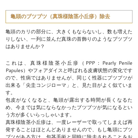
亀頭のブツブツ（真珠様陰茎小丘疹）除去
亀頭のカリの部分に、大きくもならないし、数も増えた
りしない、一列に並んだ真珠の首飾りのようなブツブツ
はありませんか？
これは、真珠様陰茎小丘疹（PPP：Pearly Penile
Papules）やフォアダイスと呼ばれる皮膚状態の変化です
ので、性病ではありませんが、同じく性器にブツブツが
出来る「尖圭コンジローマ」と、見た目がよく似ていま
す。
包皮がなくなると、亀頭が露出する時間が長くなるた
め、今までは気にならなかったブツブツが気になるとい
う方が多くいらっしゃいます。
真珠様陰茎小丘疹は、一度レーザーで取ってしまえば再
発することはほとんどありませんので、もし亀頭にブツ
ブツがある方は、包茎手術と同時に除去されることをお