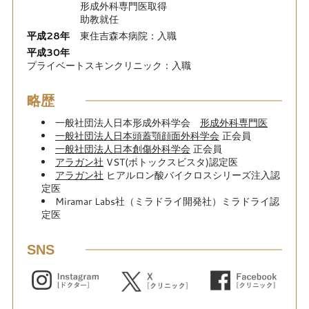
形成外科専門医取得
助教就任
平成28年
東住吉森本病院：入職
平成30年
プライベートスキンクリニック：入職
略歴
一般社団法人日本形成外科学会
形成外科専門医
一般社団法人日本頭蓋顎顔面外科学会
正会員
一般社団法人日本創傷外科学会
正会員
アラガン社
VST(ボトックスビスタ)認定医
アラガン社
ヒアルロン酸バイクロスシリーズ注入認
定医
Miramar Labs社（ミラドライ開発社）ミラドライ認
定医
SNS