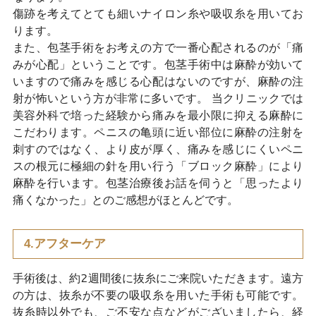
傷跡を考えてとても細いナイロン糸や吸収糸を用いてお
ります。
また、包茎手術をお考えの方で一番心配されるのが「痛
みが心配」ということです。包茎手術中は麻酔が効いて
いますので痛みを感じる心配はないのですが、麻酔の注
射が怖いという方が非常に多いです。 当クリニックでは
美容外科で培った経験から痛みを最小限に抑える麻酔に
こだわります。ペニスの亀頭に近い部位に麻酔の注射を
刺すのではなく、より皮が厚く、痛みを感じにくいペニ
スの根元に極細の針を用い行う「ブロック麻酔」により
麻酔を行います。包茎治療後お話を伺うと「思ったより
痛くなかった」とのご感想がほとんどです。
4.アフターケア
手術後は、約2週間後に抜糸にご来院いただきます。遠方
の方は、抜糸が不要の吸収糸を用いた手術も可能です。
抜糸時以外でも、ご不安な点などがございましたら、経