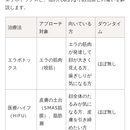
説します。
アプローチ
向いている
ダウンタイ
治療法
対象
方
ム
エラの筋肉
が発達して
エラボトッ
エラの筋肉
顔が大きく
ほぼ無し
クス
（咬筋）
見える方、
歯ぎしりが
気になる方
顔全体のた
皮膚の土台
るみが気に
医療ハイフ
（SMAS筋
なる方、皮
ほぼ無し
（HIFU）
膜）、脂肪
膚を引き締
層
めたい方