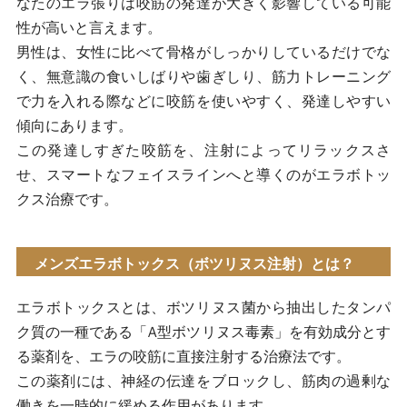
なたのエラ張りは咬筋の発達が大きく影響している可能
硬いものが噛みにくくなる
性が高いと言えます。
エラボトックスと他の小顔治療との違い
男性は、女性に比べて骨格がしっかりしているだけでな
く、無意識の食いしばりや歯ぎしり、筋力トレーニング
医療ハイフ（HIFU）との違い
で力を入れる際などに咬筋を使いやすく、発達しやすい
脂肪吸引注射との違い
傾向にあります。
この発達しすぎた咬筋を、注射によってリラックスさ
骨切り手術との違い
せ、スマートなフェイスラインへと導くのがエラボトッ
まとめ
クス治療です。
よくあるご質問
メンズエラボトックス（ボツリヌス注射）とは？
Q.エラボトックスの効果はいつから実感でき
て、どのくらい続きますか？
エラボトックスとは、ボツリヌス菌から抽出したタンパ
ク質の一種である「A型ボツリヌス毒素」を有効成分とす
Q.施術後、人にバレることはありませんか？
る薬剤を、エラの咬筋に直接注射する治療法です。
Q.1回の注射でどのくらいの効果があります
この薬剤には、神経の伝達をブロックし、筋肉の過剰な
か？やめると元に戻りますか？
働きを一時的に緩める作用があります。