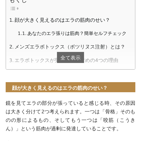
顔が大きく見えるのはエラの筋肉のせい？
あなたのエラ張りは筋肉？簡単セルフチェック
メンズエラボトックス（ボツリヌス注射）とは？
全て表示
エラボトックスが男性におすすめの4つの理由
1. シャープなフェイスラインで小顔効果
2. 歯ぎしり・食いしばりの癖を緩和
顔が大きく見えるのはエラの筋肉のせい？
3. 肩こりや頭痛の改善が期待できることも
鏡を見てエラの部分が張っていると感じる時、その原因
は大きく分けて2つ考えられます。一つは「骨格」そのも
4. 清潔感や知的な印象を与える
のの形によるもの、そしてもう一つは「咬筋（こうき
当クリニックのメンズエラボトックスが選ばれる
ん）」という筋肉が過剰に発達していることです。
理由