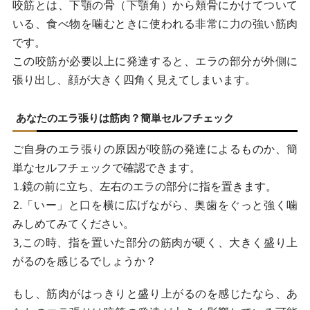
咬筋とは、下顎の骨（下顎角）から頬骨にかけてついて
形成外科専門医による「解剖学に基づいた」丁
いる、食べ物を噛むときに使われる非常に力の強い筋肉
寧な施術
です。
この咬筋が必要以上に発達すると、エラの部分が外側に
丁寧なカウンセリングで理想のフェイスライン
張り出し、顔が大きく四角く見えてしまいます。
を
メンズエラボトックス施術の流れとダウンタイム
あなたのエラ張りは筋肉？簡単セルフチェック
施術の流れ
ご自身のエラ張りの原因が咬筋の発達によるものか、簡
単なセルフチェックで確認できます。
ダウンタイムは？効果はいつからいつまで？
1.鏡の前に立ち、左右のエラの部分に指を置きます。
メンズエラボトックスのデメリットと副作用
2.「いー」と口を横に広げながら、奥歯をぐっと強く噛
みしめてみてください。
施術中に痛みを感じる可能性
3,この時、指を置いた部分の筋肉が硬く、大きく盛り上
表情の違和感
がるのを感じるでしょうか？
頬がこけて見えることがある
もし、筋肉がはっきりと盛り上がるのを感じたなら、あ