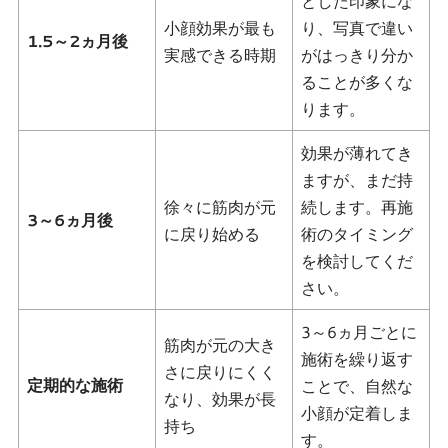
とした印象にな
小顔効果が最も
り、写真で違い
1.5～2ヵ月後
実感できる時期
がはっきり分か
ることが多くな
ります。
効果が薄れてき
ますが、まだ持
徐々に筋肉が元
続します。再施
3～6ヵ月後
に戻り始める
術のタイミング
を検討してくだ
さい。
3～6ヵ月ごとに
筋肉が元の大き
施術を繰り返す
さに戻りにくく
定期的な施術
ことで、自然な
なり、効果が長
小顔が定着しま
持ち
す。