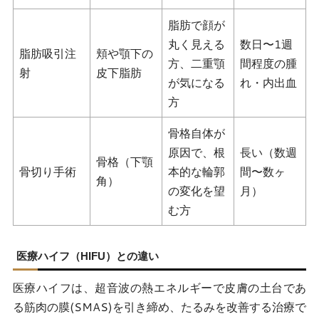
脂肪で顔が
丸く見える
数日〜1週
脂肪吸引注
頬や顎下の
方、二重顎
間程度の腫
射
皮下脂肪
が気になる
れ・内出血
方
骨格自体が
原因で、根
長い（数週
骨格（下顎
骨切り手術
本的な輪郭
間〜数ヶ
角）
の変化を望
月）
む方
医療ハイフ（HIFU）との違い
医療ハイフは、超音波の熱エネルギーで皮膚の土台であ
る筋肉の膜(SMAS)を引き締め、たるみを改善する治療で