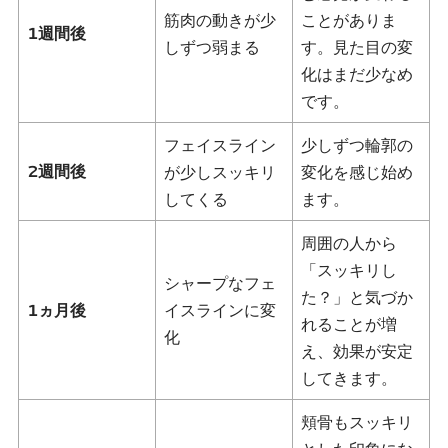
筋肉の動きが少
ことがありま
1週間後
しずつ弱まる
す。見た目の変
化はまだ少なめ
です。
フェイスライン
少しずつ輪郭の
2週間後
が少しスッキリ
変化を感じ始め
してくる
ます。
周囲の人から
「スッキリし
シャープなフェ
た？」と気づか
1ヵ月後
イスラインに変
れることが増
化
え、効果が安定
してきます。
頬骨もスッキリ