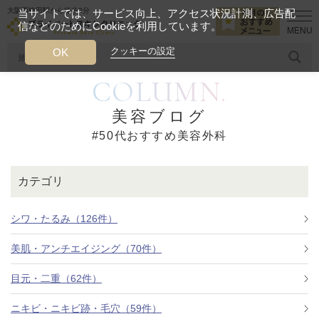
大阪西梅田駅から徒歩2分
当サイトでは、サービス向上、アクセス状況計測、広告配
信などのためにCookieを利用しています。
HOME
50代おすすめ美容外科
クッキーの設定
OK
COLUMN.
人気のワード
糸リフト
ヒアルロン酸
リジュランアイ
頭皮
美容ブログ
#50代おすすめ美容外科
今月のおすすめメニュー
当クリニック月替わりのおすすめのメニュー
カテゴリ
プライベートスキンクリニックが
選ばれる理由
シワ・たるみ（126件）
美肌・アンチエイジング（70件）
クリニックについて
目元・二重（62件）
ニキビ・ニキビ跡・毛穴（59件）