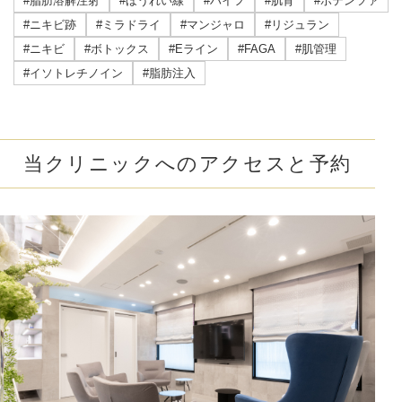
#脂肪溶解注射
#ほうれい線
#ハイフ
#肌育
#ポテンツァ
#ニキビ跡
#ミラドライ
#マンジャロ
#リジュラン
#ニキビ
#ボトックス
#Eライン
#FAGA
#肌管理
#イソトレチノイン
#脂肪注入
当クリニックへのアクセスと予約