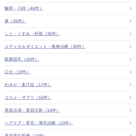
料金一覧
輪郭・小顔（46件）
施術症例
鼻（35件）
シミ・くすみ・肝斑（35件）
初めての方へ
メディカルダイエット・瘦身治療（30件）
医療脱毛（20件）
お悩みで探す
施術メニュー
口元（19件）
わきが・多汗症（17件）
医師の
コスメ・サプリ（16件）
医師紹介
スケジュール
美容点滴・美容注射（14件）
予約方法に
ヘアケア・育毛・薄毛治療（10件）
アクセス
ついて
西梅田から徒歩2分
美容再生医療（10件）