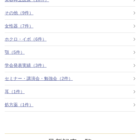
その他（9件）
アフターケア
オンライン診療
女性器（7件）
ホクロ・イボ（6件）
よくあるご質問
顎（5件）
学会発表実績（3件）
美容ブログ
セミナー・講演会・勉強会（2件）
オンラインショップ
耳（1件）
処方薬（1件）
LINE予約
WEB予約