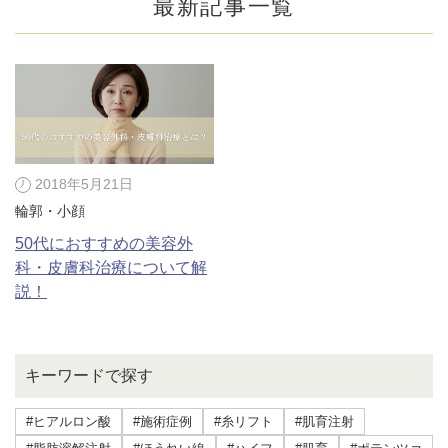
最新記事一覧
2018年5月21日
輪郭・小顔
50代におすすめの美容外
科・皮膚科治療について解
説！
公式SNS
キーワードで探す
井畑 峰紀 医師
安形省吾 医師
#ヒアルロン酸
#施術症例
#糸リフト
#肌育注射