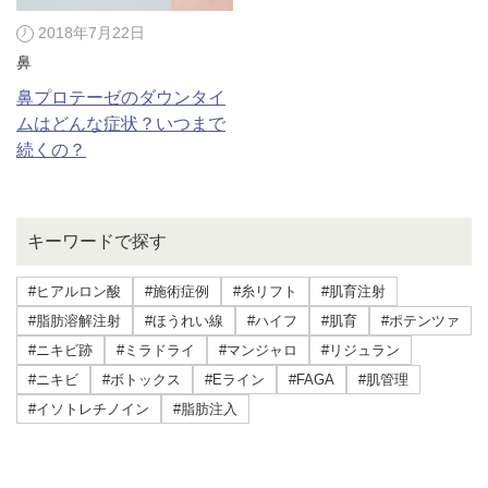
2018年7月22日
鼻
鼻プロテーゼのダウンタイ
ムはどんな症状？いつまで
続くの？
キーワードで探す
#ヒアルロン酸
#施術症例
#糸リフト
#肌育注射
#脂肪溶解注射
#ほうれい線
#ハイフ
#肌育
#ポテンツァ
#ニキビ跡
#ミラドライ
#マンジャロ
#リジュラン
#ニキビ
#ボトックス
#Eライン
#FAGA
#肌管理
#イソトレチノイン
#脂肪注入