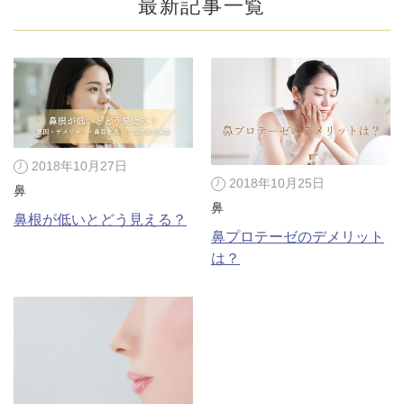
最新記事一覧
2018年10月27日
2018年10月25日
鼻
鼻
鼻根が低いとどう見える？
鼻プロテーゼのデメリット
は？
公式SNS
井畑 峰紀 医師
安形省吾 医師