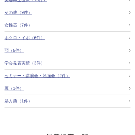
その他（9件）
アフターケア
オンライン診療
女性器（7件）
ホクロ・イボ（6件）
よくあるご質問
顎（5件）
学会発表実績（3件）
美容ブログ
セミナー・講演会・勉強会（2件）
オンラインショップ
耳（1件）
処方薬（1件）
LINE予約
WEB予約