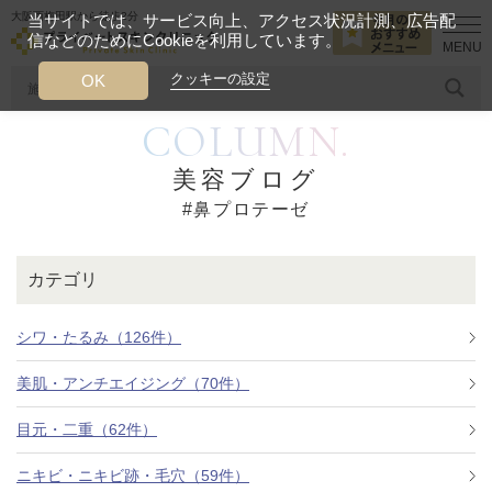
大阪西梅田駅から徒歩2分
当サイトでは、サービス向上、アクセス状況計測、広告配
信などのためにCookieを利用しています。
HOME
鼻プロテーゼ
クッキーの設定
OK
COLUMN.
人気のワード
糸リフト
ヒアルロン酸
リジュランアイ
頭皮
美容ブログ
#鼻プロテーゼ
今月のおすすめメニュー
当クリニック月替わりのおすすめのメニュー
カテゴリ
プライベートスキンクリニックが
選ばれる理由
シワ・たるみ（126件）
美肌・アンチエイジング（70件）
クリニックについて
目元・二重（62件）
ニキビ・ニキビ跡・毛穴（59件）