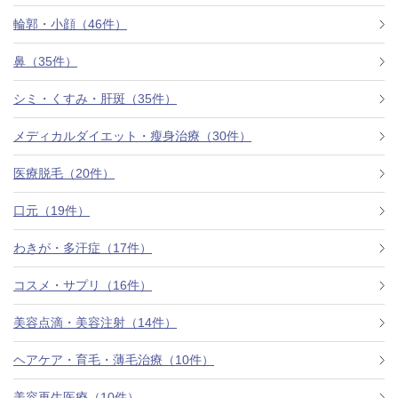
料金一覧
輪郭・小顔（46件）
施術症例
鼻（35件）
シミ・くすみ・肝斑（35件）
初めての方へ
メディカルダイエット・瘦身治療（30件）
医療脱毛（20件）
お悩みで探す
施術メニュー
口元（19件）
わきが・多汗症（17件）
医師の
コスメ・サプリ（16件）
医師紹介
スケジュール
美容点滴・美容注射（14件）
予約方法に
ヘアケア・育毛・薄毛治療（10件）
アクセス
ついて
西梅田から徒歩2分
美容再生医療（10件）