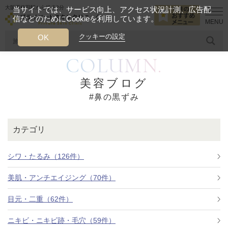
大阪西梅田駅から徒歩2分
当サイトでは、サービス向上、アクセス状況計測、広告配
信などのためにCookieを利用しています。
HOME
鼻の黒ずみ
クッキーの設定
OK
COLUMN.
人気のワード
糸リフト
ヒアルロン酸
リジュランアイ
頭皮
美容ブログ
#鼻の黒ずみ
今月のおすすめメニュー
当クリニック月替わりのおすすめのメニュー
カテゴリ
プライベートスキンクリニックが
選ばれる理由
シワ・たるみ（126件）
美肌・アンチエイジング（70件）
クリニックについて
目元・二重（62件）
ニキビ・ニキビ跡・毛穴（59件）