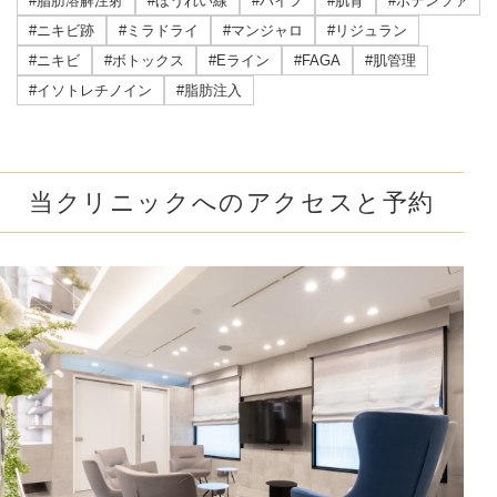
#脂肪溶解注射
#ほうれい線
#ハイフ
#肌育
#ポテンツァ
#ニキビ跡
#ミラドライ
#マンジャロ
#リジュラン
#ニキビ
#ボトックス
#Eライン
#FAGA
#肌管理
#イソトレチノイン
#脂肪注入
当クリニックへのアクセスと予約