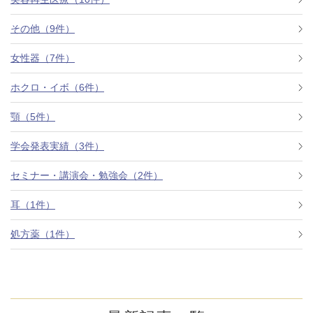
その他（9件）
アフターケア
オンライン診療
女性器（7件）
ホクロ・イボ（6件）
よくあるご質問
顎（5件）
学会発表実績（3件）
美容ブログ
セミナー・講演会・勉強会（2件）
オンラインショップ
耳（1件）
処方薬（1件）
LINE予約
WEB予約