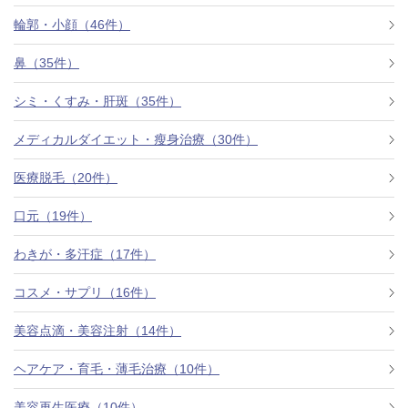
料金一覧
輪郭・小顔（46件）
施術症例
鼻（35件）
シミ・くすみ・肝斑（35件）
初めての方へ
メディカルダイエット・瘦身治療（30件）
医療脱毛（20件）
お悩みで探す
施術メニュー
口元（19件）
わきが・多汗症（17件）
医師の
コスメ・サプリ（16件）
医師紹介
スケジュール
美容点滴・美容注射（14件）
予約方法に
ヘアケア・育毛・薄毛治療（10件）
アクセス
ついて
西梅田から徒歩2分
美容再生医療（10件）