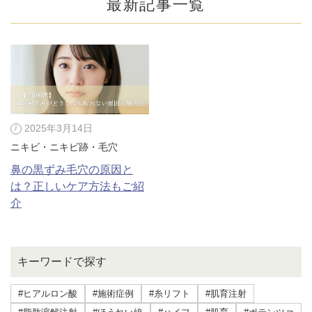
最新記事一覧
2025年3月14日
ニキビ・ニキビ跡・毛穴
鼻の黒ずみ毛穴の原因と
は？正しいケア方法もご紹
介
公式SNS
キーワードで探す
井畑 峰紀 医師
安形省吾 医師
#ヒアルロン酸
#施術症例
#糸リフト
#肌育注射