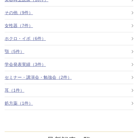
その他（9件）
アフターケア
オンライン診療
女性器（7件）
ホクロ・イボ（6件）
よくあるご質問
顎（5件）
学会発表実績（3件）
美容ブログ
セミナー・講演会・勉強会（2件）
オンラインショップ
耳（1件）
処方薬（1件）
LINE予約
WEB予約