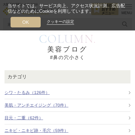
大阪西梅田駅から徒歩2分
当サイトでは、サービス向上、アクセス状況計測、広告配
信などのためにCookieを利用しています。
HOME
鼻の穴小さく
クッキーの設定
OK
COLUMN.
人気のワード
糸リフト
ヒアルロン酸
リジュランアイ
頭皮
美容ブログ
#鼻の穴小さく
今月のおすすめメニュー
当クリニック月替わりのおすすめのメニュー
カテゴリ
プライベートスキンクリニックが
選ばれる理由
シワ・たるみ（126件）
美肌・アンチエイジング（70件）
クリニックについて
目元・二重（62件）
ニキビ・ニキビ跡・毛穴（59件）