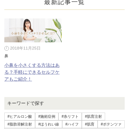
最新記事一覧
2018年11月25日
鼻
小鼻を小さくする方法はあ
る？手軽にできるセルフケ
アもご紹介！
公式SNS
キーワードで探す
井畑 峰紀 医師
安形省吾 医師
#ヒアルロン酸
#施術症例
#糸リフト
#肌育注射
#脂肪溶解注射
#ほうれい線
#ハイフ
#肌育
#ポテンツァ