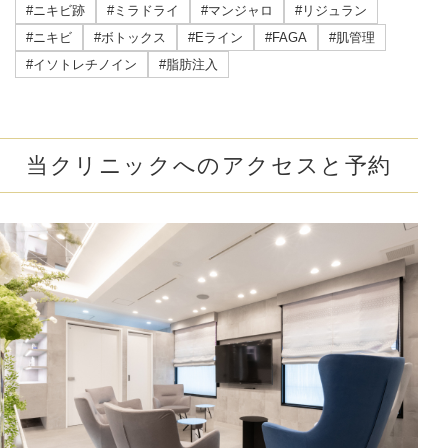
#ニキビ跡
#ミラドライ
#マンジャロ
#リジュラン
#ニキビ
#ボトックス
#Eライン
#FAGA
#肌管理
#イソトレチノイン
#脂肪注入
当クリニックへのアクセスと予約