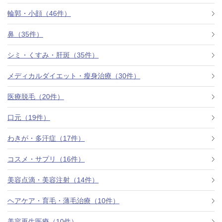
料金一覧
輪郭・小顔（46件）
施術症例
鼻（35件）
シミ・くすみ・肝斑（35件）
初めての方へ
メディカルダイエット・瘦身治療（30件）
医療脱毛（20件）
お悩みで探す
施術メニュー
口元（19件）
わきが・多汗症（17件）
医師の
コスメ・サプリ（16件）
医師紹介
スケジュール
美容点滴・美容注射（14件）
予約方法に
ヘアケア・育毛・薄毛治療（10件）
アクセス
ついて
西梅田から徒歩2分
美容再生医療（10件）