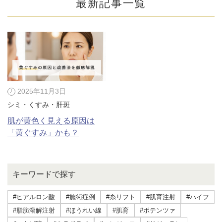
最新記事一覧
2025年11月3日
シミ・くすみ・肝斑
肌が黄色く見える原因は
「黄ぐすみ」かも？
公式SNS
キーワードで探す
#ヒアルロン酸
#施術症例
#糸リフト
#肌育注射
#ハイフ
井畑 峰紀 医師
安形省吾 医師
#脂肪溶解注射
#ほうれい線
#肌育
#ポテンツァ