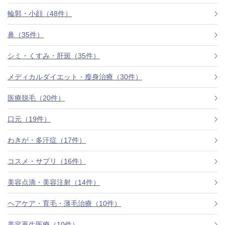
料金一覧
輪郭・小顔（48件）
施術症例
鼻（35件）
シミ・くすみ・肝斑（35件）
初めての方へ
メディカルダイエット・瘦身治療（30件）
医療脱毛（20件）
お悩みで探す
施術メニュー
口元（19件）
わきが・多汗症（17件）
医師の
コスメ・サプリ（16件）
医師紹介
スケジュール
美容点滴・美容注射（14件）
予約方法に
ヘアケア・育毛・薄毛治療（10件）
アクセス
ついて
西梅田から徒歩2分
美容再生医療（10件）