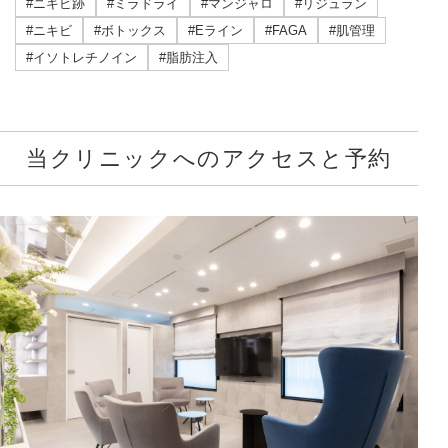
#ニキビ跡
#ミラドライ
#マンジャロ
#リジュラン
#ニキビ
#ボトックス
#Eライン
#FAGA
#肌管理
#イソトレチノイン
#脂肪注入
当クリニックへのアクセスと予約