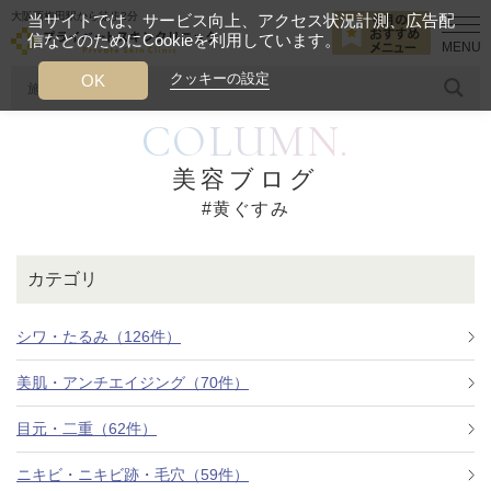
大阪西梅田駅から徒歩2分
当サイトでは、サービス向上、アクセス状況計測、広告配
信などのためにCookieを利用しています。
HOME
黄ぐすみ
クッキーの設定
OK
COLUMN.
人気のワード
糸リフト
ヒアルロン酸
リジュランアイ
頭皮
美容ブログ
#黄ぐすみ
今月のおすすめメニュー
当クリニック月替わりのおすすめのメニュー
カテゴリ
プライベートスキンクリニックが
選ばれる理由
シワ・たるみ（126件）
美肌・アンチエイジング（70件）
クリニックについて
目元・二重（62件）
ニキビ・ニキビ跡・毛穴（59件）