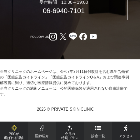
受付時間 10:30～19:00
06-6940-7101
FOLLOW US
※当クリニックのホームページは、令和7年3月11日付改訂を含む厚生労働省
の「医療広告ガイドライン」「医療広告ガイドラインQ＆A」および関連事例
解説書に則り、適切な医療情報提供に努めております。
※当クリニックの施術メニューは、公的医療保険が適用されない自由診療で
す。
2025 © PRIVATE SKIN CLINIC
PSCが
今月の
医師紹介
診療一覧
アクセス
選ばれる理由
特別プラン