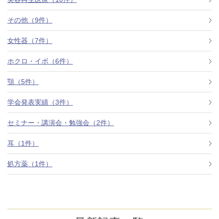
その他（9件）
アフターケア
オンライン診療
女性器（7件）
ホクロ・イボ（6件）
よくあるご質問
顎（5件）
学会発表実績（3件）
美容ブログ
セミナー・講演会・勉強会（2件）
オンラインショップ
耳（1件）
処方薬（1件）
LINE予約
WEB予約