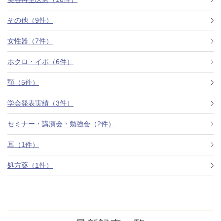
その他（9件）
アフターケア
オンライン診療
女性器（7件）
ホクロ・イボ（6件）
よくあるご質問
顎（5件）
学会発表実績（3件）
美容ブログ
セミナー・講演会・勉強会（2件）
オンラインショップ
耳（1件）
処方薬（1件）
LINE予約
WEB予約