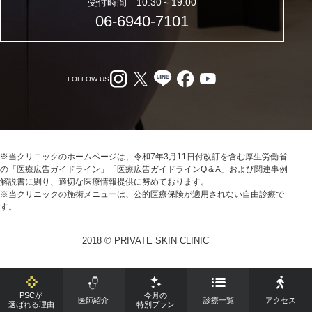
受付時間 10:30～19:00
06-6940-7101
FOLLOW US
※当クリニックのホームページは、令和7年3月11日付改訂を含む厚生労働省
の「医療広告ガイドライン」「医療広告ガイドラインQ＆A」および関連事例
解説書に則り、適切な医療情報提供に努めております。
※当クリニックの施術メニューは、公的医療保険が適用されない自由診療で
す。
2018 © PRIVATE SKIN CLINIC
PSCが
今月の
医師紹介
診療一覧
アクセス
選ばれる理由
特別プラン