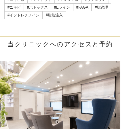
#ニキビ
#ボトックス
#Eライン
#FAGA
#肌管理
#イソトレチノイン
#脂肪注入
当クリニックへのアクセスと予約