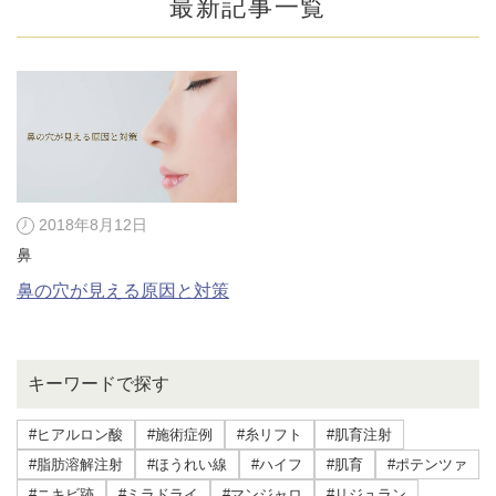
最新記事一覧
2018年8月12日
鼻
鼻の穴が見える原因と対策
公式SNS
キーワードで探す
#ヒアルロン酸
#施術症例
#糸リフト
#肌育注射
井畑 峰紀 医師
安形省吾 医師
#脂肪溶解注射
#ほうれい線
#ハイフ
#肌育
#ポテンツァ
#ニキビ跡
#ミラドライ
#マンジャロ
#リジュラン