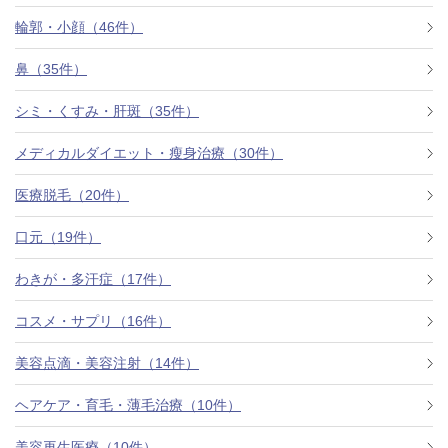
料金一覧
輪郭・小顔（46件）
施術症例
鼻（35件）
シミ・くすみ・肝斑（35件）
初めての方へ
メディカルダイエット・瘦身治療（30件）
医療脱毛（20件）
お悩みで探す
施術メニュー
口元（19件）
わきが・多汗症（17件）
医師の
コスメ・サプリ（16件）
医師紹介
スケジュール
美容点滴・美容注射（14件）
予約方法に
ヘアケア・育毛・薄毛治療（10件）
アクセス
ついて
西梅田から徒歩2分
美容再生医療（10件）