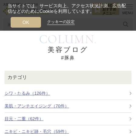
大阪西梅田駅から徒歩2分
当サイトでは、サービス向上、アクセス状況計測、広告配
信などのためにCookieを利用しています。
HOME
豚鼻
クッキーの設定
OK
COLUMN.
人気のワード
糸リフト
ヒアルロン酸
リジュランアイ
頭皮
美容ブログ
#豚鼻
今月のおすすめメニュー
当クリニック月替わりのおすすめのメニュー
カテゴリ
プライベートスキンクリニックが
選ばれる理由
シワ・たるみ（126件）
美肌・アンチエイジング（70件）
クリニックについて
目元・二重（62件）
ニキビ・ニキビ跡・毛穴（59件）