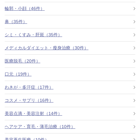
料金一覧
輪郭・小顔（46件）
施術症例
鼻（35件）
シミ・くすみ・肝斑（35件）
初めての方へ
メディカルダイエット・瘦身治療（30件）
医療脱毛（20件）
お悩みで探す
施術メニュー
口元（19件）
わきが・多汗症（17件）
医師の
コスメ・サプリ（16件）
医師紹介
スケジュール
美容点滴・美容注射（14件）
予約方法に
ヘアケア・育毛・薄毛治療（10件）
アクセス
ついて
西梅田から徒歩2分
美容再生医療（10件）