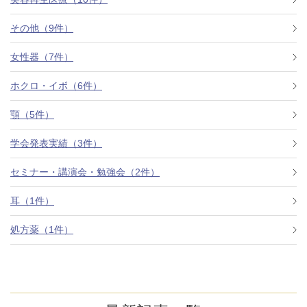
その他（9件）
アフターケア
オンライン診療
女性器（7件）
ホクロ・イボ（6件）
よくあるご質問
顎（5件）
学会発表実績（3件）
美容ブログ
セミナー・講演会・勉強会（2件）
オンラインショップ
耳（1件）
処方薬（1件）
LINE予約
WEB予約