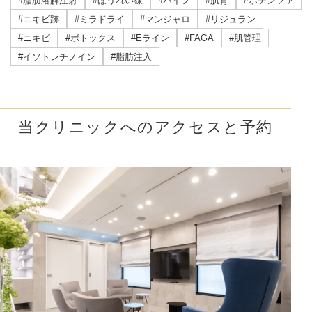
#脂肪溶解注射
#ほうれい線
#ハイフ
#肌育
#ポテンツァ
#ニキビ跡
#ミラドライ
#マンジャロ
#リジュラン
#ニキビ
#ボトックス
#Eライン
#FAGA
#肌管理
#イソトレチノイン
#脂肪注入
当クリニックへのアクセスと予約