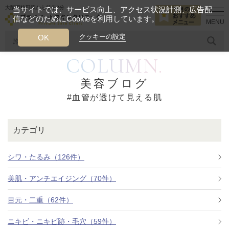
大阪西梅田駅から徒歩2分
当サイトでは、サービス向上、アクセス状況計測、広告配
信などのためにCookieを利用しています。
HOME
血管が透けて見える肌
クッキーの設定
OK
COLUMN.
人気のワード
糸リフト
ヒアルロン酸
リジュランアイ
頭皮
美容ブログ
#血管が透けて見える肌
今月のおすすめメニュー
当クリニック月替わりのおすすめのメニュー
カテゴリ
プライベートスキンクリニックが
選ばれる理由
シワ・たるみ（126件）
美肌・アンチエイジング（70件）
クリニックについて
目元・二重（62件）
ニキビ・ニキビ跡・毛穴（59件）