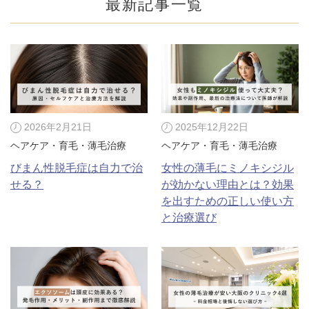
最新記事一覧
2026年2月21日
2025年12月22日
ヘアケア・育毛・薄毛治療
ヘアケア・育毛・薄毛治療
びまん性脱毛症は自力で治
女性の薄毛にミノキシジル
せる？
が効かない理由とは？効果
を出すための正しい使い方
と治療選び
公式SNS
井畑 峰紀 医師
安形省吾 医師