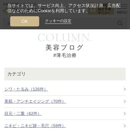
大阪西梅田駅から徒歩2分
当サイトでは、サービス向上、アクセス状況計測、広告配
信などのためにCookieを利用しています。
HOME
薄毛治療
クッキーの設定
OK
COLUMN.
人気のワード
糸リフト
ヒアルロン酸
リジュランアイ
頭皮
美容ブログ
#薄毛治療
今月のおすすめメニュー
当クリニック月替わりのおすすめのメニュー
カテゴリ
プライベートスキンクリニックが
選ばれる理由
シワ・たるみ（126件）
美肌・アンチエイジング（70件）
クリニックについて
目元・二重（62件）
ニキビ・ニキビ跡・毛穴（59件）