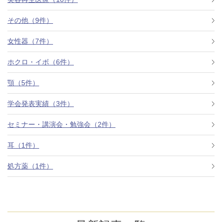
その他（9件）
アフターケア
オンライン診療
女性器（7件）
ホクロ・イボ（6件）
よくあるご質問
顎（5件）
学会発表実績（3件）
美容ブログ
セミナー・講演会・勉強会（2件）
オンラインショップ
耳（1件）
処方薬（1件）
LINE予約
WEB予約