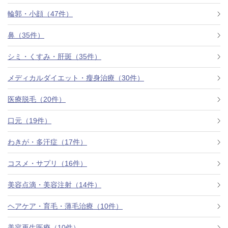
料金一覧
輪郭・小顔（47件）
施術症例
鼻（35件）
シミ・くすみ・肝斑（35件）
初めての方へ
メディカルダイエット・瘦身治療（30件）
医療脱毛（20件）
お悩みで探す
施術メニュー
口元（19件）
わきが・多汗症（17件）
医師の
コスメ・サプリ（16件）
医師紹介
スケジュール
美容点滴・美容注射（14件）
予約方法に
ヘアケア・育毛・薄毛治療（10件）
アクセス
ついて
西梅田から徒歩2分
美容再生医療（10件）