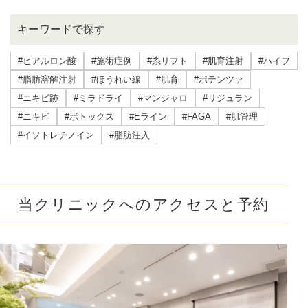
キーワードで探す
#ヒアルロン酸
#施術症例
#糸リフト
#肌育注射
#ハイフ
#脂肪溶解注射
#ほうれい線
#肌育
#ポテンツァ
#ニキビ跡
#ミラドライ
#マンジャロ
#リジュラン
#ニキビ
#ボトックス
#Eライン
#FAGA
#肌管理
#イソトレチノイン
#脂肪注入
当クリニックへのアクセスと予約