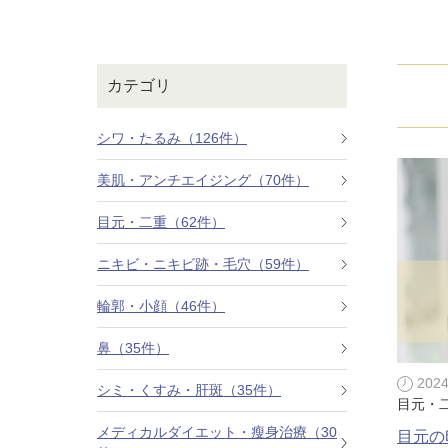
鼻
ニキビ・ニ
ナチュラルな美鼻を実現
ニキビ跡・毛穴の
スキンボトックス（マイクロボトックス）
輪郭・小顔
ほくろ・イ
カテゴリ
涙袋ヒアルロン酸注射
切らない施術や顔に傷が残りにくい施術など
一人ひとりにあっ
脂肪注入
シワ・たるみ（126件）
口元
美容再生医
美肌・アンチエイジング（70件）
ふっくら唇、自然な口元を実現
お肌の若返りを目
グラマラスライン形成（タレ目形成）
目元・二重（62件）
顎
目尻切開法
理想のフェイスラインに
ニキビ・ニキビ跡・毛穴（59件）
上眼瞼たるみ取り
輪郭・小顔（46件）
ヒアルロン酸注射（鼻）
鼻（35件）
小鼻縮小整形術（鼻翼縮小術）
202
シミ・くすみ・肝斑（35件）
目元・
切らない小鼻縮小術
メディカルダイエット・瘦身治療（30
目元の