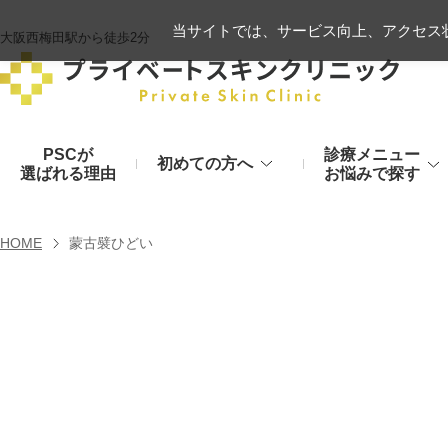
当サイトでは、サービス向上、アクセス状
大阪西梅田駅から徒歩2分
PSCが
診療メニュー
初めての方へ
選ばれる理由
お悩みで探す
施術の流れ
ヒアルロン酸リフト
HOME
蒙古襞ひどい
顔のお悩み
肌
モフィウス8
初診時のお持物
シワ・たるみ
美肌・アン
ヒアルロン酸やハイフ、糸リフトなど
医療の力で美肌へ
VOVリフト
お支払いについて
目元・二重
シミ・くす
ボトックス注射（シワ）
埋没法から切開法まで
レーザーや光治療
スネコス注射