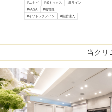
ミラドライ
#ニキビ
#ボトックス
#Eライン
#FAGA
#肌管理
ジェントルマックスプロプラス
#イソトレチノイン
#脂肪注入
頭皮注射
乳頭縮小術
当クリ
ピアスの穴あけ
エクソソーム点滴
プラセンタ注射
疲労回復点滴
アレルギー点滴