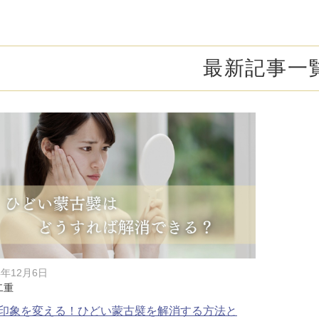
オンライン診
キビ跡・毛穴
医療脱毛
悩みを改善
医師による肌診断でマシンを使い分け
ヒアルロニダーゼ
アップニ
アフターケア
ボ
ヘアケア・育毛・薄毛治療
二重切開法
最新記事一
二重埋没
た治療をご提案
内服治療や頭皮注射など
よくあるご質
切らない眼瞼下垂（埋没法）手術
下瞼脂肪
療
豊胸・バスト
指す再生医療
経験豊富な形成外科出身医師による丁寧な施術
上瞼脂肪除去
目頭切開
女性器
下眼瞼たるみ取り
眉下切開
デリケートなお悩みもお気軽にご相談ください
二重糸とり手術
眼瞼下垂
耳
ピアスの穴あけもお任せください
切らない・糸だけでつくる美鼻整形！
鼻プロテ
耳介軟骨移植（鼻）
鼻尖形成
4年12月6日
二重
切らない鼻尖形成術
だんご鼻
印象を変える！ひどい蒙古襞を解消する方法と