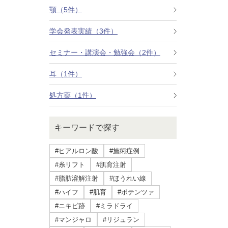
療法）
顎（5件）
学会発表実績（3件）
ジャルプロスーパーハイドロ
セミナー・講演会・勉強会（2件）
ルメッカ
耳（1件）
シミ取りレーザー（Q-YAGレーザー）
処方薬（1件）
ハイドラフェイシャル
キーワードで探す
ミラノリピールボディ
#ヒアルロン酸
#施術症例
CO2高周波レーザー（Esprit）
#糸リフト
#肌育注射
#脂肪溶解注射
#ほうれい線
脂肪由来幹細胞点滴
#ハイフ
#肌育
#ポテンツァ
#ニキビ跡
#ミラドライ
美脚（ふくらはぎ）ボトックス
#マンジャロ
#リジュラン