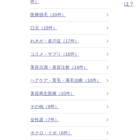
件）
は？
カベリン（カベルライン・Kabelline）
医療脱毛（20件）
こめかみのヒアルロン酸注射
口元（19件）
チンセラプラス（Cincelar+）
わきが・多汗症（17件）
コスメ・サプリ（16件）
ボトックス注射（ガミースマイル・口角アッ
プ）
美容点滴・美容注射（14件）
人中短縮ボトックス
ヘアケア・育毛・薄毛治療（10件）
クレヴィエル注入
美容再生医療（10件）
その他（9件）
ダーマペン4
女性器（7件）
ケアシス
ホクロ・イボ（6件）
ACRS療法（自己血サイトカインリッチ注入