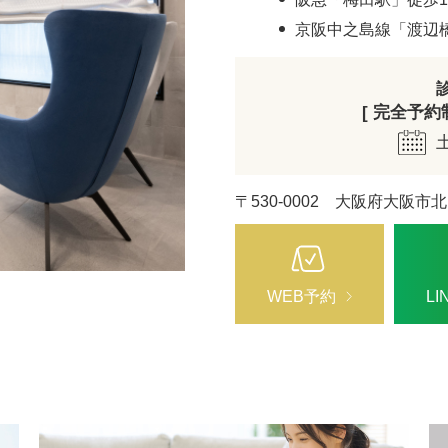
ZO SKIN HEALTH（ゼオスキンヘルス）
ナノメッ
京阪中之島線「渡辺
[ 完全予約制 
〒530-0002 大阪府大阪市北
WEB予約
L