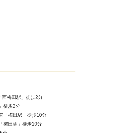
腋臭）手術
毛治療（FAGA）
手術
ス包茎術
滴
（トラネキサム酸）
注射
「西梅田駅」徒歩2分
肌荒れ点滴
」徒歩2分
車「梅田駅」徒歩10分
ピル
「梅田駅」徒歩10分
5分