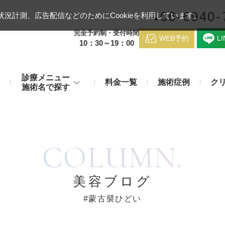
06-6940-
況計測、広告配信などのためにCookieを利用しています。
完全予約制・受付時間
WEB予約
L
10：30～19：00
診療メニュー
料金一覧
施術症例
ク
施術名で探す
梅田クリニッ
デンシティ
医療ハイ
のお悩み
身体のお悩み
COLUMN.
マッサージピール（コラーゲンピール）
テスリフト
医師紹介
メディカルダイエット・痩身治
チエイジング
療
アンカーX
糸リフト
脂肪溶解注射など
アクセス
美容ブログ
み・肝斑
わきが・多汗症
リジュラン注射（高濃度サーモン注射）
貴族フィ
#蒙古襞ひどい
予約方法
など豊富な施術で治療
切らない施術もご用意
バッカルファット除去術（頬脂肪除去術）
ショッピ