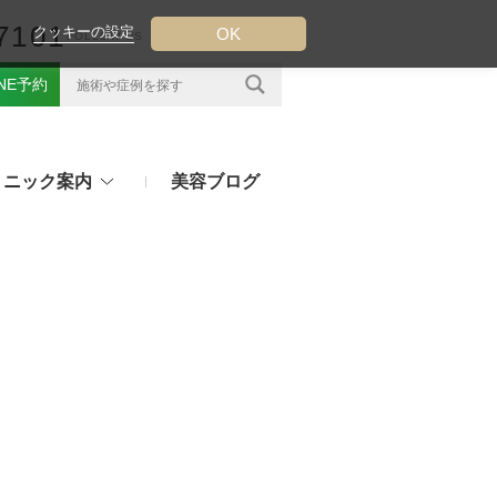
7101
クッキーの設定
OK
FOLLOW US
INE予約
リニック案内
美容ブログ
クについて
フ（ウルトラフォーマーMPT）
その他のお悩み
（TESS LIFT）
注射・点滴治療
プラセンタ注射、白玉点滴など
（スレッドリフト）
処方薬
ラー
アフターピルや美白内服薬など
ングリフト（ウルトラVリフト）