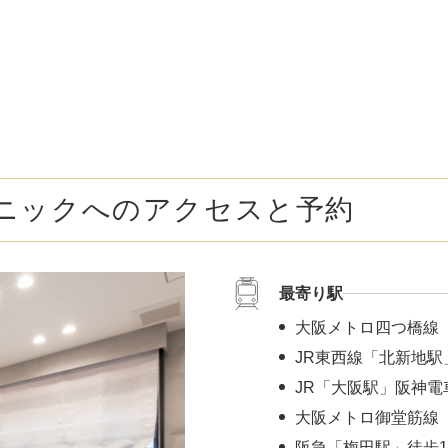
ボトックス注射 （多汗症）
わきが（
女性医療脱毛
女性の薄
乳輪縮小術
陥没乳頭
小陰唇縮小術
クリトリ
ニックへのアクセスと予約
白玉点滴（グルタチオン）
NMN点
サイトカイン（ベビースキン）点滴
美白点滴
最寄り駅
肩こりボトックス
ニンニク
大阪メトロ四つ橋線
若返り（アンチエイジング）点滴
ニキビ・
JR東西線「北新地駅
JR「大阪駅」阪神電
高濃度ビタミンC点滴
アフター
大阪メトロ御堂筋線 
阪急「梅田駅」徒歩1