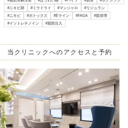
#脂肪溶解注射
#ほうれい線
#ハイフ
#肌育
#ポテンツァ
#ニキビ跡
#ミラドライ
#マンジャロ
#リジュラン
#ニキビ
#ボトックス
#Eライン
#FAGA
#肌管理
#イソトレチノイン
#脂肪注入
当クリニックへのアクセスと予約