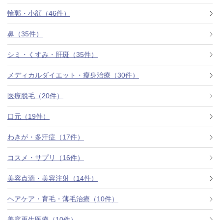
料金一覧
輪郭・小顔（46件）
施術症例
鼻（35件）
シミ・くすみ・肝斑（35件）
初めての方へ
メディカルダイエット・瘦身治療（30件）
医療脱毛（20件）
お悩みで探す
施術メニュー
口元（19件）
わきが・多汗症（17件）
医師の
コスメ・サプリ（16件）
医師紹介
スケジュール
美容点滴・美容注射（14件）
予約方法に
ヘアケア・育毛・薄毛治療（10件）
アクセス
ついて
西梅田から徒歩2分
美容再生医療（10件）