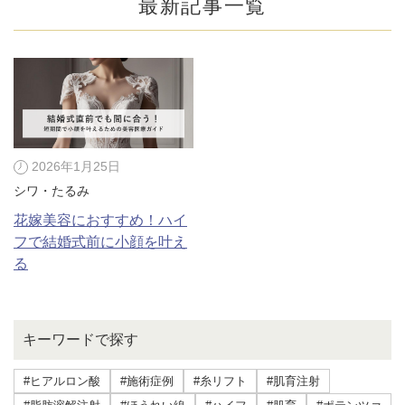
最新記事一覧
2026年1月25日
シワ・たるみ
花嫁美容におすすめ！ハイ
フで結婚式前に小顔を叶え
る
公式SNS
キーワードで探す
井畑 峰紀 医師
安形省吾 医師
#ヒアルロン酸
#施術症例
#糸リフト
#肌育注射