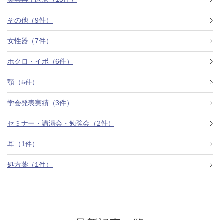
その他（9件）
アフターケア
オンライン診療
女性器（7件）
ホクロ・イボ（6件）
よくあるご質問
顎（5件）
学会発表実績（3件）
美容ブログ
セミナー・講演会・勉強会（2件）
オンラインショップ
耳（1件）
処方薬（1件）
LINE予約
WEB予約