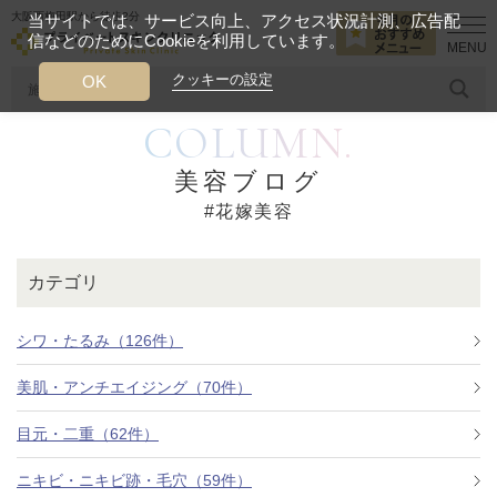
大阪西梅田駅から徒歩2分
当サイトでは、サービス向上、アクセス状況計測、広告配
信などのためにCookieを利用しています。
HOME
花嫁美容
クッキーの設定
OK
COLUMN.
人気のワード
糸リフト
ヒアルロン酸
リジュランアイ
頭皮
美容ブログ
#花嫁美容
今月のおすすめメニュー
当クリニック月替わりのおすすめのメニュー
カテゴリ
プライベートスキンクリニックが
選ばれる理由
シワ・たるみ（126件）
美肌・アンチエイジング（70件）
クリニックについて
目元・二重（62件）
ニキビ・ニキビ跡・毛穴（59件）