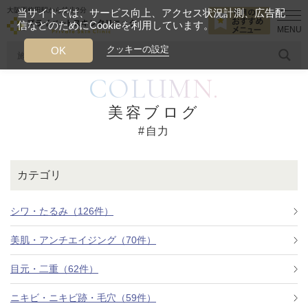
大阪西梅田駅から徒歩2分
当サイトでは、サービス向上、アクセス状況計測、広告配
信などのためにCookieを利用しています。
HOME
自力
クッキーの設定
OK
COLUMN.
人気のワード
糸リフト
ヒアルロン酸
リジュランアイ
頭皮
美容ブログ
#自力
今月のおすすめメニュー
当クリニック月替わりのおすすめのメニュー
カテゴリ
プライベートスキンクリニックが
選ばれる理由
シワ・たるみ（126件）
美肌・アンチエイジング（70件）
クリニックについて
目元・二重（62件）
ニキビ・ニキビ跡・毛穴（59件）