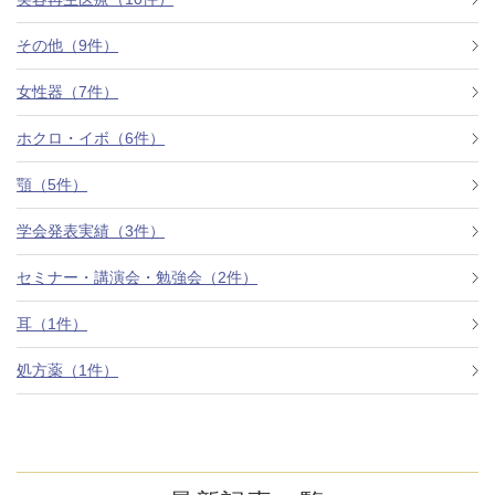
その他（9件）
アフターケア
オンライン診療
女性器（7件）
ホクロ・イボ（6件）
よくあるご質問
顎（5件）
学会発表実績（3件）
美容ブログ
セミナー・講演会・勉強会（2件）
オンラインショップ
耳（1件）
処方薬（1件）
LINE予約
WEB予約