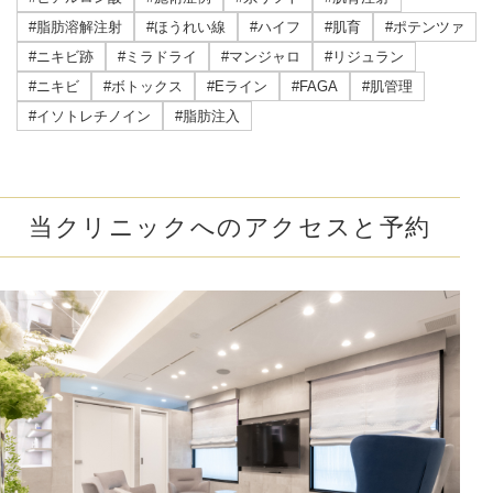
#脂肪溶解注射
#ほうれい線
#ハイフ
#肌育
#ポテンツァ
#ニキビ跡
#ミラドライ
#マンジャロ
#リジュラン
#ニキビ
#ボトックス
#Eライン
#FAGA
#肌管理
#イソトレチノイン
#脂肪注入
当クリニックへのアクセスと予約