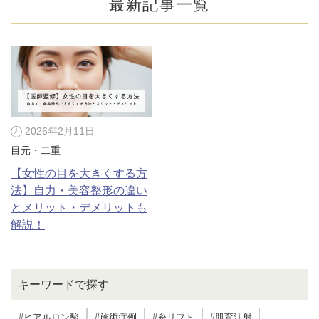
最新記事一覧
2026年2月11日
目元・二重
【女性の目を大きくする方
法】自力・美容整形の違い
とメリット・デメリットも
解説！
公式SNS
キーワードで探す
井畑 峰紀 医師
安形省吾 医師
#ヒアルロン酸
#施術症例
#糸リフト
#肌育注射