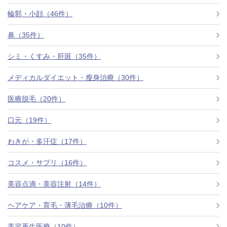
料金一覧
輪郭・小顔（46件）
施術症例
鼻（35件）
シミ・くすみ・肝斑（35件）
初めての方へ
メディカルダイエット・瘦身治療（30件）
医療脱毛（20件）
お悩みで探す
施術メニュー
口元（19件）
わきが・多汗症（17件）
医師の
コスメ・サプリ（16件）
医師紹介
スケジュール
美容点滴・美容注射（14件）
予約方法に
ヘアケア・育毛・薄毛治療（10件）
アクセス
ついて
西梅田から徒歩2分
美容再生医療（10件）