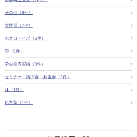
その他（9件）
アフターケア
オンライン診療
女性器（7件）
ホクロ・イボ（6件）
よくあるご質問
顎（5件）
学会発表実績（3件）
美容ブログ
セミナー・講演会・勉強会（2件）
オンラインショップ
耳（1件）
処方薬（1件）
LINE予約
WEB予約