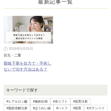
最新記事一覧
2026年5月25日
目元・二重
眼瞼下垂を自力で・手術し
ないで治す方法はある？
公式SNS
キーワードで探す
井畑 峰紀 医師
安形省吾 医師
#ヒアルロン酸
#施術症例
#糸リフト
#肌育注射
#脂肪溶解注射
#ほうれい線
#ハイフ
#肌育
#ポテンツァ