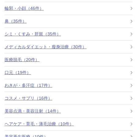
料金一覧
輪郭・小顔（46件）
施術症例
鼻（35件）
シミ・くすみ・肝斑（35件）
初めての方へ
メディカルダイエット・瘦身治療（30件）
医療脱毛（20件）
お悩みで探す
施術メニュー
口元（19件）
わきが・多汗症（17件）
医師の
コスメ・サプリ（16件）
医師紹介
スケジュール
美容点滴・美容注射（14件）
予約方法に
ヘアケア・育毛・薄毛治療（10件）
アクセス
ついて
西梅田から徒歩2分
美容再生医療（10件）