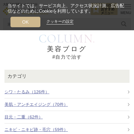
大阪西梅田駅から徒歩2分
当サイトでは、サービス向上、アクセス状況計測、広告配
信などのためにCookieを利用しています。
HOME
自力で治す
クッキーの設定
OK
COLUMN.
人気のワード
糸リフト
ヒアルロン酸
リジュランアイ
頭皮
美容ブログ
#自力で治す
今月のおすすめメニュー
当クリニック月替わりのおすすめのメニュー
カテゴリ
プライベートスキンクリニックが
選ばれる理由
シワ・たるみ（126件）
美肌・アンチエイジング（70件）
クリニックについて
目元・二重（62件）
ニキビ・ニキビ跡・毛穴（59件）