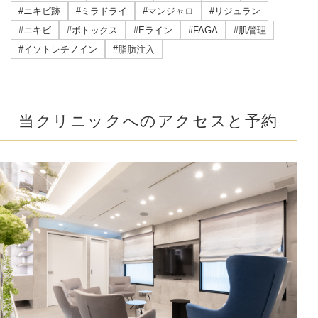
#ニキビ跡
#ミラドライ
#マンジャロ
#リジュラン
#ニキビ
#ボトックス
#Eライン
#FAGA
#肌管理
#イソトレチノイン
#脂肪注入
当クリニックへのアクセスと予約