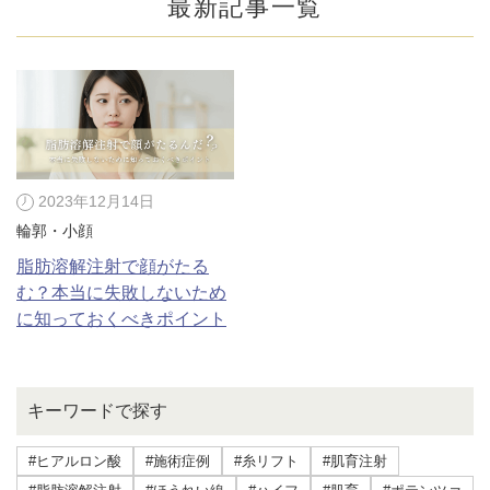
最新記事一覧
2023年12月14日
輪郭・小顔
脂肪溶解注射で顔がたる
む？本当に失敗しないため
に知っておくべきポイント
公式SNS
キーワードで探す
井畑 峰紀 医師
安形省吾 医師
#ヒアルロン酸
#施術症例
#糸リフト
#肌育注射