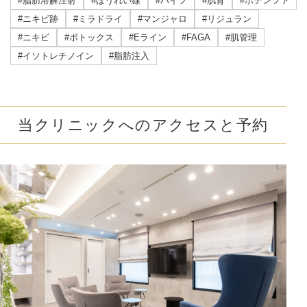
#脂肪溶解注射
#ほうれい線
#ハイフ
#肌育
#ポテンツァ
#ニキビ跡
#ミラドライ
#マンジャロ
#リジュラン
#ニキビ
#ボトックス
#Eライン
#FAGA
#肌管理
#イソトレチノイン
#脂肪注入
当クリニックへのアクセスと予約