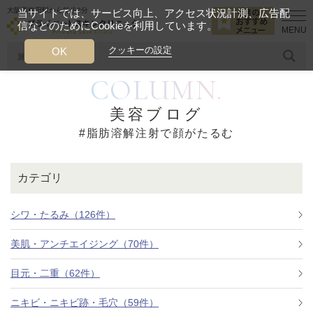
大阪西梅田駅から徒歩2分
当サイトでは、サービス向上、アクセス状況計測、広告配
信などのためにCookieを利用しています。
HOME
脂肪溶解注射で顔がたるむ
クッキーの設定
OK
COLUMN.
人気のワード
糸リフト
ヒアルロン酸
リジュランアイ
頭皮
美容ブログ
#脂肪溶解注射で顔がたるむ
今月のおすすめメニュー
当クリニック月替わりのおすすめのメニュー
カテゴリ
プライベートスキンクリニックが
選ばれる理由
シワ・たるみ（126件）
美肌・アンチエイジング（70件）
クリニックについて
目元・二重（62件）
ニキビ・ニキビ跡・毛穴（59件）