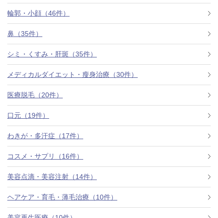
料金一覧
輪郭・小顔（46件）
施術症例
鼻（35件）
シミ・くすみ・肝斑（35件）
初めての方へ
メディカルダイエット・瘦身治療（30件）
医療脱毛（20件）
お悩みで探す
施術メニュー
口元（19件）
わきが・多汗症（17件）
医師の
コスメ・サプリ（16件）
医師紹介
スケジュール
美容点滴・美容注射（14件）
予約方法に
ヘアケア・育毛・薄毛治療（10件）
アクセス
ついて
西梅田から徒歩2分
美容再生医療（10件）