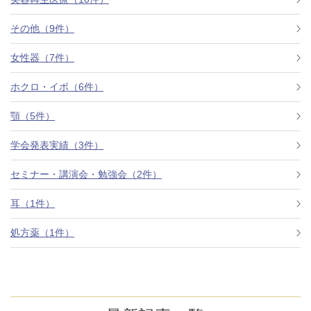
その他（9件）
アフターケア
オンライン診療
女性器（7件）
ホクロ・イボ（6件）
よくあるご質問
顎（5件）
学会発表実績（3件）
美容ブログ
セミナー・講演会・勉強会（2件）
オンラインショップ
耳（1件）
処方薬（1件）
LINE予約
WEB予約