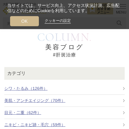
大阪西梅田駅から徒歩2分
当サイトでは、サービス向上、アクセス状況計測、広告配
信などのためにCookieを利用しています。
HOME
肝斑治療
クッキーの設定
OK
COLUMN.
人気のワード
糸リフト
ヒアルロン酸
リジュランアイ
頭皮
美容ブログ
#肝斑治療
今月のおすすめメニュー
当クリニック月替わりのおすすめのメニュー
カテゴリ
プライベートスキンクリニックが
選ばれる理由
シワ・たるみ（126件）
美肌・アンチエイジング（70件）
クリニックについて
目元・二重（62件）
ニキビ・ニキビ跡・毛穴（59件）