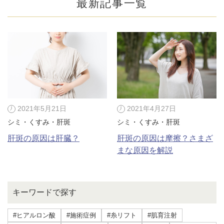
最新記事一覧
2021年5月21日
2021年4月27日
シミ・くすみ・肝斑
シミ・くすみ・肝斑
肝斑の原因は肝臓？
肝斑の原因は摩擦？さまざ
まな原因を解説
公式SNS
キーワードで探す
井畑 峰紀 医師
安形省吾 医師
#ヒアルロン酸
#施術症例
#糸リフト
#肌育注射