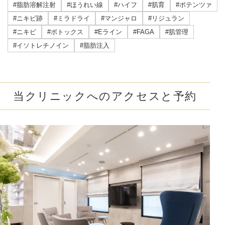
#脂肪溶解注射
#ほうれい線
#ハイフ
#肌育
#ポテンツァ
#ニキビ跡
#ミラドライ
#マンジャロ
#リジュラン
#ニキビ
#ボトックス
#Eライン
#FAGA
#肌管理
#イソトレチノイン
#脂肪注入
当クリニックへのアクセスと予約