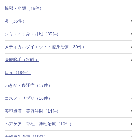
料金一覧
輪郭・小顔（46件）
施術症例
鼻（35件）
シミ・くすみ・肝斑（35件）
初めての方へ
メディカルダイエット・瘦身治療（30件）
医療脱毛（20件）
お悩みで探す
施術メニュー
口元（19件）
わきが・多汗症（17件）
医師の
コスメ・サプリ（16件）
医師紹介
スケジュール
美容点滴・美容注射（14件）
予約方法に
ヘアケア・育毛・薄毛治療（10件）
アクセス
ついて
西梅田から徒歩2分
美容再生医療（10件）