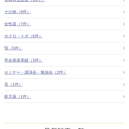
その他（9件）
アフターケア
オンライン診療
女性器（7件）
ホクロ・イボ（6件）
よくあるご質問
顎（5件）
学会発表実績（3件）
美容ブログ
セミナー・講演会・勉強会（2件）
オンラインショップ
耳（1件）
処方薬（1件）
LINE予約
WEB予約