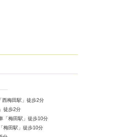
腋臭）手術
毛治療（FAGA）
手術
ス包茎術
滴
（トラネキサム酸）
注射
「西梅田駅」徒歩2分
肌荒れ点滴
」徒歩2分
車「梅田駅」徒歩10分
ピル
「梅田駅」徒歩10分
5分