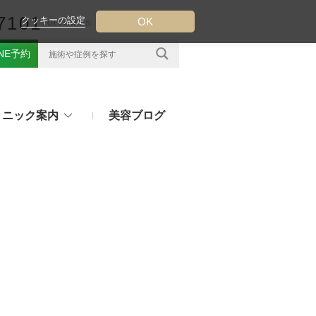
7101
クッキーの設定
OK
FOLLOW US
INE予約
リニック案内
美容ブログ
クについて
フ（ウルトラフォーマーMPT）
その他のお悩み
（TESS LIFT）
注射・点滴治療
プラセンタ注射、白玉点滴など
（スレッドリフト）
処方薬
ラー
アフターピルや美白内服薬など
ングリフト（ウルトラVリフト）