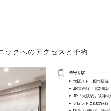
ボトックス注射 （多汗症）
わきが（
女性医療脱毛
女性の薄
乳輪縮小術
陥没乳頭
小陰唇縮小術
クリトリ
ニックへのアクセスと予約
白玉点滴（グルタチオン）
NMN点
サイトカイン（ベビースキン）点滴
美白点滴
最寄り駅
肩こりボトックス
ニンニク
大阪メトロ四つ橋線
若返り（アンチエイジング）点滴
ニキビ・
JR東西線「北新地駅
JR「大阪駅」阪神電
高濃度ビタミンC点滴
アフター
大阪メトロ御堂筋線 
阪急「梅田駅」徒歩1