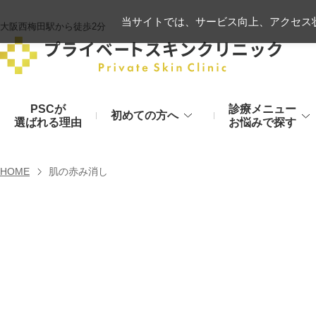
当サイトでは、サービス向上、アクセス状
大阪西梅田駅から徒歩2分
PSCが
診療メニュー
初めての方へ
選ばれる理由
お悩みで探す
施術の流れ
ヒアルロン酸リフト
HOME
肌の赤み消し
顔のお悩み
肌
モフィウス8
初診時のお持物
シワ・たるみ
美肌・アン
ヒアルロン酸やハイフ、糸リフトなど
医療の力で美肌へ
VOVリフト
お支払いについて
目元・二重
シミ・くす
ボトックス注射（シワ）
埋没法から切開法まで
レーザーや光治療
スネコス注射