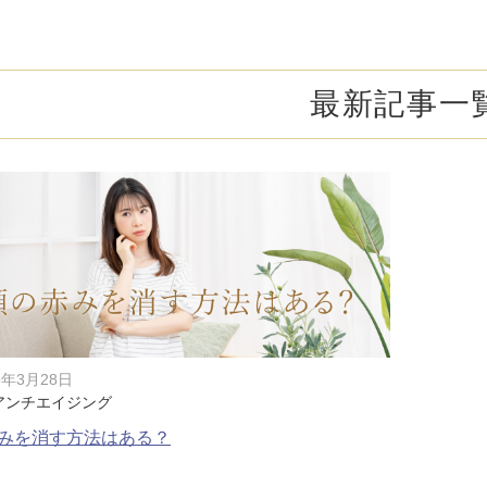
オンライン診
キビ跡・毛穴
医療脱毛
悩みを改善
医師による肌診断でマシンを使い分け
ヒアルロニダーゼ
アップニ
アフターケア
ボ
ヘアケア・育毛・薄毛治療
二重切開法
最新記事一
二重埋没
た治療をご提案
内服治療や頭皮注射など
よくあるご質
切らない眼瞼下垂（埋没法）手術
下瞼脂肪
療
豊胸・バスト
指す再生医療
経験豊富な形成外科出身医師による丁寧な施術
上瞼脂肪除去
目頭切開
女性器
下眼瞼たるみ取り
眉下切開
デリケートなお悩みもお気軽にご相談ください
二重糸とり手術
眼瞼下垂
耳
ピアスの穴あけもお任せください
切らない・糸だけでつくる美鼻整形！
鼻プロテ
8年3月28日
アンチエイジング
耳介軟骨移植（鼻）
鼻尖形成
みを消す方法はある？
切らない鼻尖形成術
だんご鼻