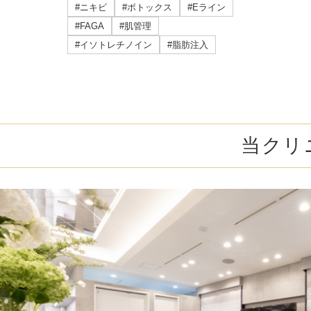
ミラドライ
#ニキビ
#ボトックス
#Eライン
#FAGA
#肌管理
ジェントルマックスプロプラス
#イソトレチノイン
#脂肪注入
頭皮注射
乳頭縮小術
当クリ
ピアスの穴あけ
エクソソーム点滴
プラセンタ注射
疲労回復点滴
アレルギー点滴