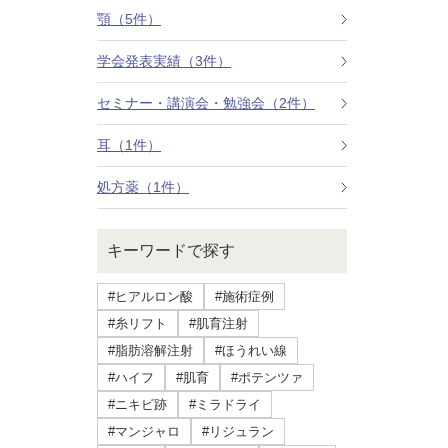
療法）
顎（5件）
学会発表実績（3件）
ジャルプロスーパーハイドロ
セミナー・講演会・勉強会（2件）
ルメッカ
耳（1件）
シミ取りレーザー（Q-YAGレーザー）
処方薬（1件）
ハイドラフェイシャル
キーワードで探す
ミラノリピールボディ
#ヒアルロン酸
#施術症例
CO2高周波レーザー（Esprit）
#糸リフト
#肌育注射
#脂肪溶解注射
#ほうれい線
脂肪由来幹細胞点滴
#ハイフ
#肌育
#ポテンツァ
#ニキビ跡
#ミラドライ
美脚（ふくらはぎ）ボトックス
#マンジャロ
#リジュラン