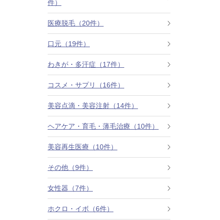
件）
カベリン（カベルライン・Kabelline）
医療脱毛（20件）
こめかみのヒアルロン酸注射
口元（19件）
チンセラプラス（Cincelar+）
わきが・多汗症（17件）
コスメ・サプリ（16件）
ボトックス注射（ガミースマイル・口角アッ
プ）
美容点滴・美容注射（14件）
人中短縮ボトックス
ヘアケア・育毛・薄毛治療（10件）
クレヴィエル注入
美容再生医療（10件）
その他（9件）
ダーマペン4
女性器（7件）
ケアシス
ホクロ・イボ（6件）
ACRS療法（自己血サイトカインリッチ注入