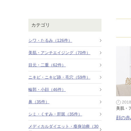
鼻
ニキビ・ニ
ナチュラルな美鼻を実現
ニキビ跡・毛穴の
スキンボトックス（マイクロボトックス）
輪郭・小顔
ほくろ・イ
カテゴリ
涙袋ヒアルロン酸注射
切らない施術や顔に傷が残りにくい施術など
一人ひとりにあっ
脂肪注入
シワ・たるみ（126件）
口元
美容再生医
美肌・アンチエイジング（70件）
ふっくら唇、自然な口元を実現
お肌の若返りを目
グラマラスライン形成（タレ目形成）
目元・二重（62件）
顎
目尻切開法
理想のフェイスラインに
ニキビ・ニキビ跡・毛穴（59件）
上眼瞼たるみ取り
輪郭・小顔（46件）
ヒアルロン酸注射（鼻）
鼻（35件）
201
美肌・
小鼻縮小整形術（鼻翼縮小術）
シミ・くすみ・肝斑（35件）
顔の赤
切らない小鼻縮小術
メディカルダイエット・瘦身治療（30