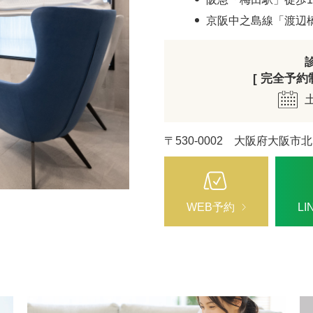
ZO SKIN HEALTH（ゼオスキンヘルス）
ナノメッ
京阪中之島線「渡辺
[ 完全予約制 
〒530-0002 大阪府大阪市北
WEB予約
L