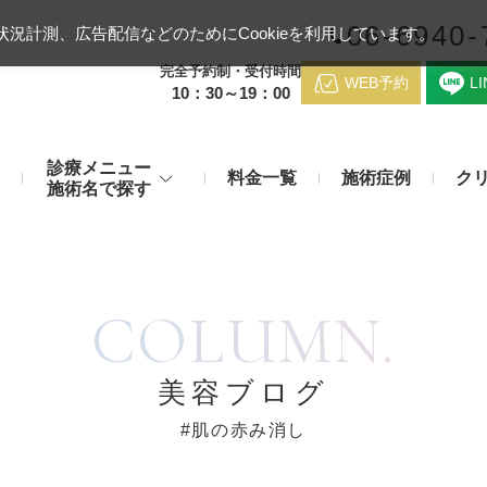
06-6940-
況計測、広告配信などのためにCookieを利用しています。
完全予約制・受付時間
WEB予約
L
10：30～19：00
診療メニュー
料金一覧
施術症例
ク
施術名で探す
梅田クリニッ
デンシティ
医療ハイ
のお悩み
身体のお悩み
COLUMN.
マッサージピール（コラーゲンピール）
テスリフト
医師紹介
メディカルダイエット・痩身治
チエイジング
療
アンカーX
糸リフト
脂肪溶解注射など
アクセス
美容ブログ
み・肝斑
わきが・多汗症
リジュラン注射（高濃度サーモン注射）
貴族フィ
#肌の赤み消し
予約方法
など豊富な施術で治療
切らない施術もご用意
バッカルファット除去術（頬脂肪除去術）
ショッピ