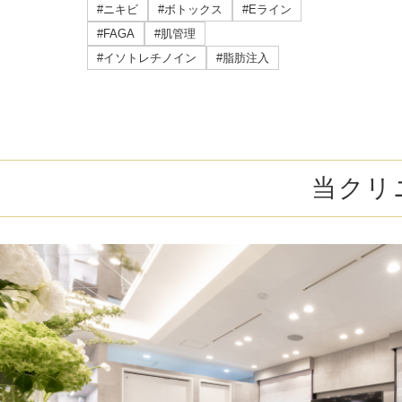
ミラドライ
#ニキビ
#ボトックス
#Eライン
#FAGA
#肌管理
ジェントルマックスプロプラス
#イソトレチノイン
#脂肪注入
頭皮注射
乳頭縮小術
当クリ
ピアスの穴あけ
エクソソーム点滴
プラセンタ注射
疲労回復点滴
アレルギー点滴