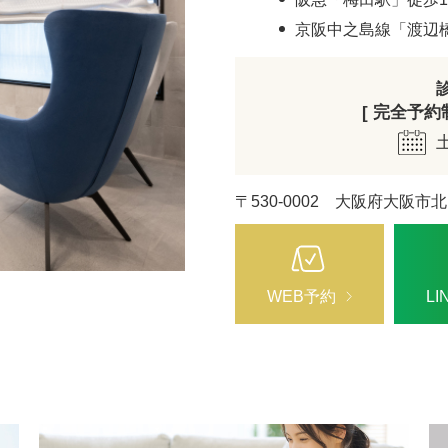
ZO SKIN HEALTH（ゼオスキンヘルス）
ナノメッ
京阪中之島線「渡辺
[ 完全予約制 
〒530-0002 大阪府大阪市北
WEB予約
L