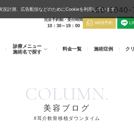
06-6940-
況計測、広告配信などのためにCookieを利用しています。
完全予約制・受付時間
WEB予約
L
10：30～19：00
診療メニュー
料金一覧
施術症例
ク
施術名で探す
梅田クリニッ
デンシティ
医療ハイ
のお悩み
身体のお悩み
COLUMN.
マッサージピール（コラーゲンピール）
テスリフト
医師紹介
メディカルダイエット・痩身治
チエイジング
療
アンカーX
糸リフト
脂肪溶解注射など
アクセス
美容ブログ
み・肝斑
わきが・多汗症
リジュラン注射（高濃度サーモン注射）
貴族フィ
#耳介軟骨移植ダウンタイム
予約方法
など豊富な施術で治療
切らない施術もご用意
バッカルファット除去術（頬脂肪除去術）
ショッピ