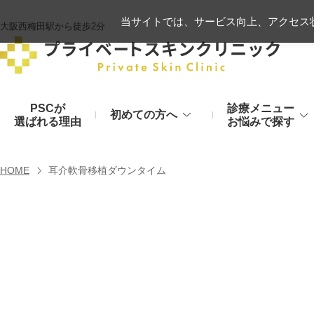
当サイトでは、サービス向上、アクセス状
大阪西梅田駅から徒歩2分
PSCが
診療メニュー
初めての方へ
選ばれる理由
お悩みで探す
施術の流れ
ヒアルロン酸リフト
HOME
耳介軟骨移植ダウンタイム
顔のお悩み
肌
モフィウス8
初診時のお持物
シワ・たるみ
美肌・アン
ヒアルロン酸やハイフ、糸リフトなど
医療の力で美肌へ
VOVリフト
お支払いについて
目元・二重
シミ・くす
ボトックス注射（シワ）
埋没法から切開法まで
レーザーや光治療
スネコス注射