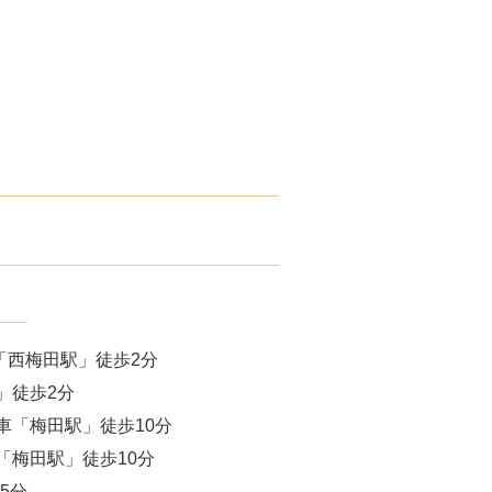
腋臭）手術
毛治療（FAGA）
手術
ス包茎術
滴
（トラネキサム酸）
注射
「西梅田駅」徒歩2分
肌荒れ点滴
」徒歩2分
車「梅田駅」徒歩10分
ピル
「梅田駅」徒歩10分
5分