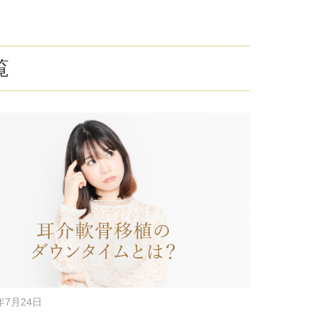
療
コスメ・サプリ
クリニック専売のスキンケアやなど
ーク（後天性眼瞼下垂の点眼治療）
覧
法
問
取り（経結膜的下眼瞼脱脂術）
法
（眉下リフト）
手術
ーゼ（隆鼻術）
術（鼻尖縮小術）
8年7月24日
脂肪溶解注射