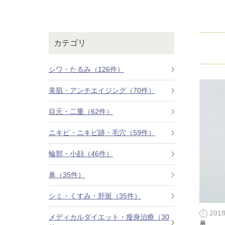
鼻
ニキビ・ニ
ナチュラルな美鼻を実現
ニキビ跡・毛穴の
スキンボトックス（マイクロボトックス）
輪郭・小顔
ほくろ・イ
カテゴリ
涙袋ヒアルロン酸注射
切らない施術や顔に傷が残りにくい施術など
一人ひとりにあっ
脂肪注入
シワ・たるみ（126件）
口元
美容再生医
美肌・アンチエイジング（70件）
ふっくら唇、自然な口元を実現
お肌の若返りを目
グラマラスライン形成（タレ目形成）
目元・二重（62件）
顎
目尻切開法
理想のフェイスラインに
ニキビ・ニキビ跡・毛穴（59件）
上眼瞼たるみ取り
輪郭・小顔（46件）
ヒアルロン酸注射（鼻）
鼻（35件）
小鼻縮小整形術（鼻翼縮小術）
シミ・くすみ・肝斑（35件）
201
切らない小鼻縮小術
メディカルダイエット・瘦身治療（30
鼻