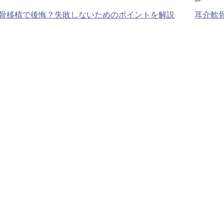
骨移植で後悔？失敗しないためのポイントを解説
耳介軟
脂肪吸引注射
額（おで
頬のヒアルロン酸注射
FatX 
エラボトックス注射
ヒアルロ
Cカールリップ
スマイル
ヒアルロン酸注入（顎）
Vシェイ
プロテーゼ手術（顎）
ポテンツ
ベビーコラーゲン
メソガン
水光注射
PRP皮
スキンバ