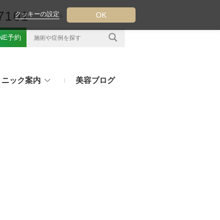
7101
クッキーの設定
OK
FOLLOW US
INE予約
リニック案内
美容ブログ
クについて
フ（ウルトラフォーマーMPT）
その他のお悩み
（TESS LIFT）
注射・点滴治療
プラセンタ注射、白玉点滴など
（スレッドリフト）
処方薬
ラー
アフターピルや美白内服薬など
ングリフト（ウルトラVリフト）