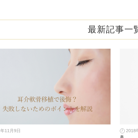
オンライン診
キビ跡・毛穴
医療脱毛
悩みを改善
医師による肌診断でマシンを使い分け
ヒアルロニダーゼ
アップニ
アフターケア
ボ
ヘアケア・育毛・薄毛治療
二重切開法
最新記事一
二重埋没
た治療をご提案
内服治療や頭皮注射など
よくあるご質
切らない眼瞼下垂（埋没法）手術
下瞼脂肪
療
豊胸・バスト
指す再生医療
経験豊富な形成外科出身医師による丁寧な施術
上瞼脂肪除去
目頭切開
女性器
下眼瞼たるみ取り
眉下切開
デリケートなお悩みもお気軽にご相談ください
二重糸とり手術
眼瞼下垂
耳
ピアスの穴あけもお任せください
切らない・糸だけでつくる美鼻整形！
鼻プロテ
耳介軟骨移植（鼻）
鼻尖形成
8年11月9日
201
切らない鼻尖形成術
だんご鼻
鼻