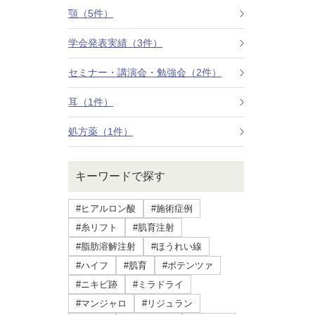
療法）
顎（5件）
学会発表実績（3件）
ジャルプロスーパーハイドロ
セミナー・講演会・勉強会（2件）
ルメッカ
耳（1件）
シミ取りレーザー（Q-YAGレーザー）
処方薬（1件）
ハイドラフェイシャル
キーワードで探す
ミラノリピールボディ
#ヒアルロン酸
#施術症例
CO2高周波レーザー（Esprit）
#糸リフト
#肌育注射
#脂肪溶解注射
#ほうれい線
脂肪由来幹細胞点滴
#ハイフ
#肌育
#ポテンツァ
#ニキビ跡
#ミラドライ
美脚（ふくらはぎ）ボトックス
#マンジャロ
#リジュラン