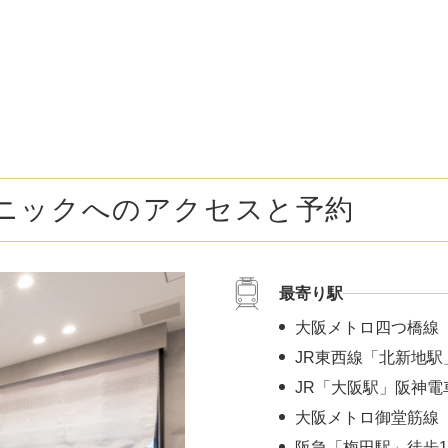
ボトックス注射 （多汗症）
わきが（
女性医療脱毛
女性の薄
乳輪縮小術
陥没乳頭
小陰唇縮小術
クリトリ
ニックへのアクセスと予約
白玉点滴（グルタチオン）
NMN点
サイトカイン（ベビースキン）点滴
美白点滴
最寄り駅
肩こりボトックス
ニンニク
大阪メトロ四つ橋線
若返り（アンチエイジング）点滴
ニキビ・
JR東西線「北新地駅
JR「大阪駅」阪神電
高濃度ビタミンC点滴
アフター
大阪メトロ御堂筋線 
阪急「梅田駅」徒歩1