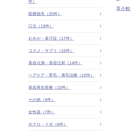
件）
耳介軟
カベリン（カベルライン・Kabelline）
医療脱毛（20件）
こめかみのヒアルロン酸注射
口元（19件）
チンセラプラス（Cincelar+）
わきが・多汗症（17件）
コスメ・サプリ（16件）
ボトックス注射（ガミースマイル・口角アッ
プ）
美容点滴・美容注射（14件）
人中短縮ボトックス
ヘアケア・育毛・薄毛治療（10件）
クレヴィエル注入
美容再生医療（10件）
その他（9件）
ダーマペン4
女性器（7件）
ケアシス
ホクロ・イボ（6件）
ACRS療法（自己血サイトカインリッチ注入