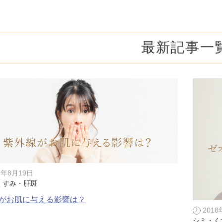
オンライン診
キビ跡・毛穴
医療脱毛
悩みを改善
医師による肌診断でマシンを使い分け
ヒアルロニダーゼ
アップニ
アフターケア
ボ
ヘアケア・育毛・薄毛治療
二重切開法
最新記事一
二重埋没
た治療をご提案
内服治療や頭皮注射など
よくあるご質
切らない眼瞼下垂（埋没法）手術
下瞼脂肪
療
豊胸・バスト
指す再生医療
経験豊富な形成外科出身医師による丁寧な施術
上瞼脂肪除去
目頭切開
女性器
下眼瞼たるみ取り
眉下切開
デリケートなお悩みもお気軽にご相談ください
二重糸とり手術
眼瞼下垂
耳
ピアスの穴あけもお任せください
切らない・糸だけでつくる美鼻整形！
鼻プロテ
9年8月19日
くすみ・肝斑
耳介軟骨移植（鼻）
鼻尖形成
がお肌に与える影響は？
201
切らない鼻尖形成術
だんご鼻
シミ・く