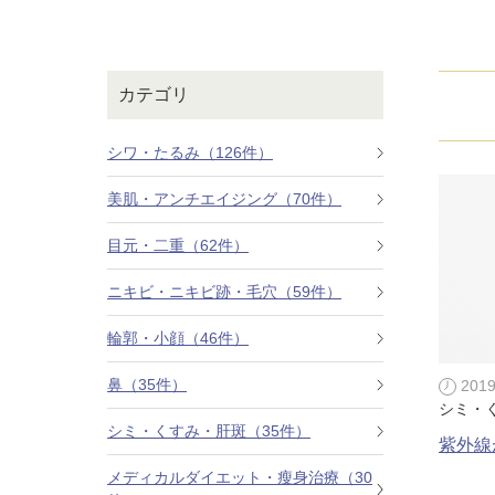
鼻
ニキビ・ニ
ナチュラルな美鼻を実現
ニキビ跡・毛穴の
スキンボトックス（マイクロボトックス）
輪郭・小顔
ほくろ・イ
カテゴリ
涙袋ヒアルロン酸注射
切らない施術や顔に傷が残りにくい施術など
一人ひとりにあっ
脂肪注入
シワ・たるみ（126件）
口元
美容再生医
美肌・アンチエイジング（70件）
ふっくら唇、自然な口元を実現
お肌の若返りを目
グラマラスライン形成（タレ目形成）
目元・二重（62件）
顎
目尻切開法
理想のフェイスラインに
ニキビ・ニキビ跡・毛穴（59件）
上眼瞼たるみ取り
輪郭・小顔（46件）
ヒアルロン酸注射（鼻）
鼻（35件）
201
シミ・
小鼻縮小整形術（鼻翼縮小術）
シミ・くすみ・肝斑（35件）
紫外線
切らない小鼻縮小術
メディカルダイエット・瘦身治療（30