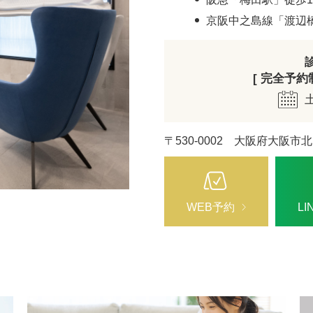
ZO SKIN HEALTH（ゼオスキンヘルス）
ナノメッ
京阪中之島線「渡辺
[ 完全予約制 
〒530-0002 大阪府大阪市北
WEB予約
L