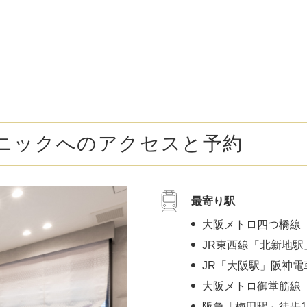
ボトックス注射 （多汗症）
わきが（
女性医療脱毛
女性の薄
乳輪縮小術
陥没乳頭
小陰唇縮小術
クリトリ
ニックへのアクセスと予約
白玉点滴（グルタチオン）
NMN点
サイトカイン（ベビースキン）点滴
美白点滴
最寄り駅
肩こりボトックス
ニンニク
大阪メトロ四つ橋線
若返り（アンチエイジング）点滴
ニキビ・
JR東西線「北新地駅
JR「大阪駅」阪神電
高濃度ビタミンC点滴
アフター
大阪メトロ御堂筋線 
阪急「梅田駅」徒歩1