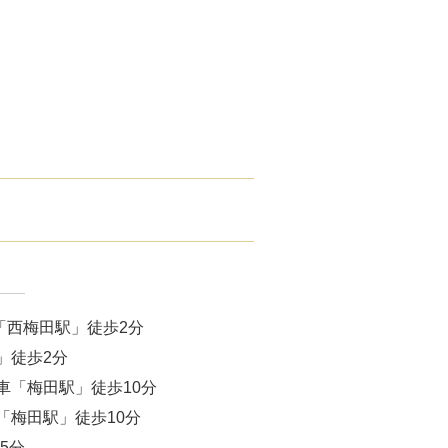
腋臭）手術
毛治療（FAGA）
手術
ス包茎術
滴
（トラネキサム酸）
注射
「西梅田駅」徒歩2分
肌荒れ点滴
」徒歩2分
車「梅田駅」徒歩10分
ピル
「梅田駅」徒歩10分
5分