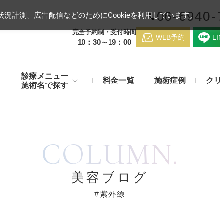
06-6940-
況計測、広告配信などのためにCookieを利用しています。
完全予約制・受付時間
WEB予約
L
10：30～19：00
診療メニュー
料金一覧
施術症例
ク
施術名で探す
梅田クリニッ
デンシティ
医療ハイ
のお悩み
身体のお悩み
COLUMN.
マッサージピール（コラーゲンピール）
テスリフト
医師紹介
メディカルダイエット・痩身治
チエイジング
療
アンカーX
糸リフト
脂肪溶解注射など
アクセス
美容ブログ
み・肝斑
わきが・多汗症
リジュラン注射（高濃度サーモン注射）
貴族フィ
#紫外線
予約方法
など豊富な施術で治療
切らない施術もご用意
バッカルファット除去術（頬脂肪除去術）
ショッピ