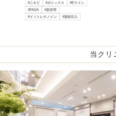
ミラドライ
#ニキビ
#ボトックス
#Eライン
#FAGA
#肌管理
ジェントルマックスプロプラス
#イソトレチノイン
#脂肪注入
頭皮注射
乳頭縮小術
当クリ
ピアスの穴あけ
エクソソーム点滴
プラセンタ注射
疲労回復点滴
アレルギー点滴