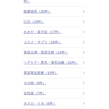
件）
カベリン（カベルライン・Kabelline）
医療脱毛（20件）
こめかみのヒアルロン酸注射
口元（19件）
チンセラプラス（Cincelar+）
わきが・多汗症（17件）
コスメ・サプリ（16件）
ボトックス注射（ガミースマイル・口角アッ
プ）
美容点滴・美容注射（14件）
人中短縮ボトックス
ヘアケア・育毛・薄毛治療（10件）
クレヴィエル注入
美容再生医療（10件）
その他（9件）
ダーマペン4
女性器（7件）
ケアシス
ホクロ・イボ（6件）
ACRS療法（自己血サイトカインリッチ注入