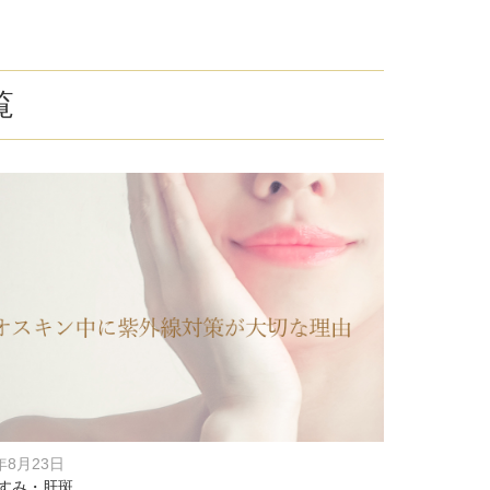
療
コスメ・サプリ
クリニック専売のスキンケアやなど
ーク（後天性眼瞼下垂の点眼治療）
覧
法
問
取り（経結膜的下眼瞼脱脂術）
法
（眉下リフト）
手術
ーゼ（隆鼻術）
術（鼻尖縮小術）
8年8月23日
脂肪溶解注射
すみ・肝斑