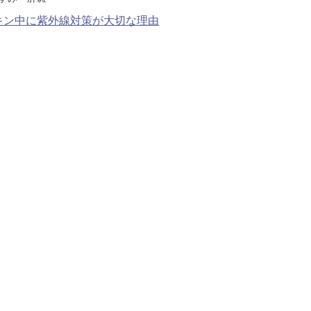
キン中に紫外線対策が大切な理由
こ）ヒアルロン酸注入
core（ファットエックスコア）
ン酸注射（唇）
リップ
プ（顎）
ァ（POTENZA）
（MPガン）
膚再生（多血小板血漿）療法
イブ（ジュビダームビスタ®ボライ