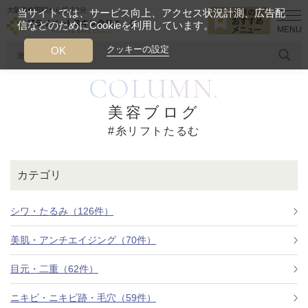
大阪西梅田駅から徒歩2分
当サイトでは、サービス向上、アクセス状況計測、広告配
信などのためにCookieを利用しています。
HOME
糸リフトたるむ
クッキーの設定
OK
COLUMN.
人気のワード
糸リフト
ヒアルロン酸
リジュランアイ
頭皮
美容ブログ
#糸リフトたるむ
今月のおすすめメニュー
当クリニック月替わりのおすすめのメニュー
カテゴリ
プライベートスキンクリニックが
選ばれる理由
シワ・たるみ（126件）
美肌・アンチエイジング（70件）
クリニックについて
目元・二重（62件）
ニキビ・ニキビ跡・毛穴（59件）