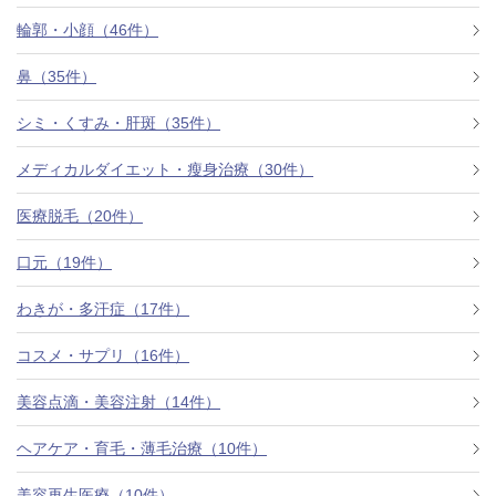
料金一覧
輪郭・小顔（46件）
施術症例
鼻（35件）
シミ・くすみ・肝斑（35件）
初めての方へ
メディカルダイエット・瘦身治療（30件）
医療脱毛（20件）
お悩みで探す
施術メニュー
口元（19件）
わきが・多汗症（17件）
医師の
コスメ・サプリ（16件）
医師紹介
スケジュール
美容点滴・美容注射（14件）
予約方法に
ヘアケア・育毛・薄毛治療（10件）
アクセス
ついて
西梅田から徒歩2分
美容再生医療（10件）