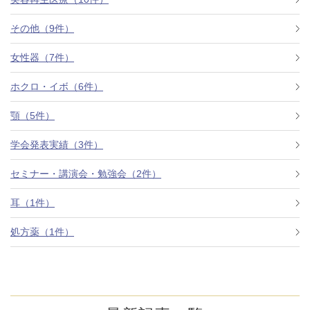
その他（9件）
アフターケア
オンライン診療
女性器（7件）
ホクロ・イボ（6件）
よくあるご質問
顎（5件）
学会発表実績（3件）
美容ブログ
セミナー・講演会・勉強会（2件）
オンラインショップ
耳（1件）
処方薬（1件）
LINE予約
WEB予約