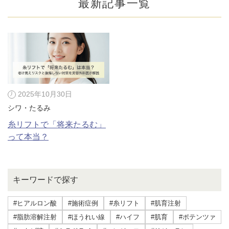
最新記事一覧
2025年10月30日
シワ・たるみ
糸リフトで「将来たるむ」
って本当？
公式SNS
キーワードで探す
#ヒアルロン酸
#施術症例
#糸リフト
#肌育注射
井畑 峰紀 医師
安形省吾 医師
#脂肪溶解注射
#ほうれい線
#ハイフ
#肌育
#ポテンツァ