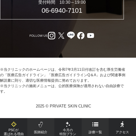
受付時間 10:30～19:00
06-6940-7101
FOLLOW US
※当クリニックのホームページは、令和7年3月11日付改訂を含む厚生労働省
の「医療広告ガイドライン」「医療広告ガイドラインQ＆A」および関連事例
解説書に則り、適切な医療情報提供に努めております。
※当クリニックの施術メニューは、公的医療保険が適用されない自由診療で
す。
2025 © PRIVATE SKIN CLINIC
PSCが
今月の
医師紹介
診療一覧
アクセス
選ばれる理由
特別プラン