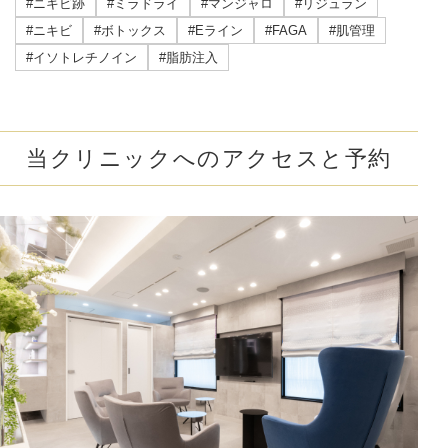
#ニキビ跡
#ミラドライ
#マンジャロ
#リジュラン
#ニキビ
#ボトックス
#Eライン
#FAGA
#肌管理
#イソトレチノイン
#脂肪注入
当クリニックへのアクセスと予約