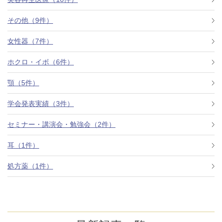
その他（9件）
アフターケア
オンライン診療
女性器（7件）
ホクロ・イボ（6件）
よくあるご質問
顎（5件）
学会発表実績（3件）
美容ブログ
セミナー・講演会・勉強会（2件）
オンラインショップ
耳（1件）
処方薬（1件）
LINE予約
WEB予約