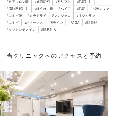
#ヒアルロン酸
#施術症例
#糸リフト
#肌育注射
#脂肪溶解注射
#ほうれい線
#ハイフ
#肌育
#ポテンツァ
#ニキビ跡
#ミラドライ
#マンジャロ
#リジュラン
#ニキビ
#ボトックス
#Eライン
#FAGA
#肌管理
#イソトレチノイン
#脂肪注入
当クリニックへのアクセスと予約