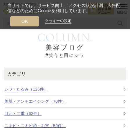
大阪西梅田駅から徒歩2分
当サイトでは、サービス向上、アクセス状況計測、広告配
信などのためにCookieを利用しています。
HOME
笑うと目にシワ
クッキーの設定
OK
COLUMN.
人気のワード
糸リフト
ヒアルロン酸
リジュランアイ
頭皮
美容ブログ
#笑うと目にシワ
今月のおすすめメニュー
当クリニック月替わりのおすすめのメニュー
カテゴリ
プライベートスキンクリニックが
選ばれる理由
シワ・たるみ（126件）
美肌・アンチエイジング（70件）
クリニックについて
目元・二重（62件）
ニキビ・ニキビ跡・毛穴（59件）