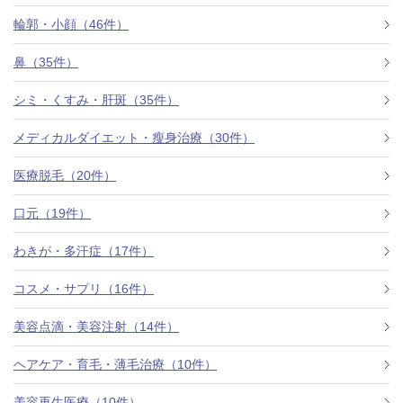
料金一覧
輪郭・小顔（46件）
施術症例
鼻（35件）
シミ・くすみ・肝斑（35件）
初めての方へ
メディカルダイエット・瘦身治療（30件）
医療脱毛（20件）
お悩みで探す
施術メニュー
口元（19件）
わきが・多汗症（17件）
医師の
コスメ・サプリ（16件）
医師紹介
スケジュール
美容点滴・美容注射（14件）
予約方法に
ヘアケア・育毛・薄毛治療（10件）
アクセス
ついて
西梅田から徒歩2分
美容再生医療（10件）