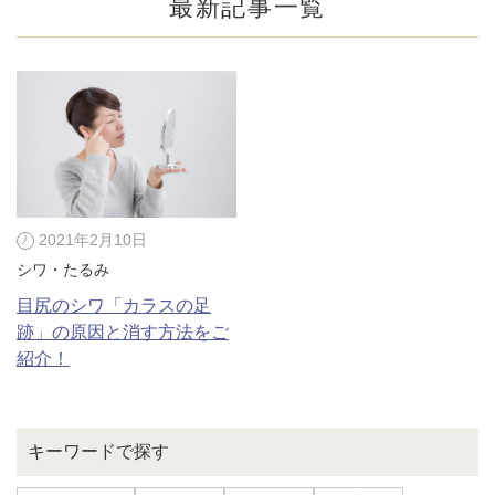
最新記事一覧
2021年2月10日
シワ・たるみ
目尻のシワ「カラスの足
跡」の原因と消す方法をご
公式SNS
紹介！
井畑 峰紀 医師
安形省吾 医師
キーワードで探す