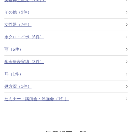
その他（9件）
アフターケア
オンライン診療
女性器（7件）
ホクロ・イボ（6件）
よくあるご質問
顎（5件）
学会発表実績（3件）
美容ブログ
耳（1件）
オンラインショップ
処方薬（1件）
セミナー・講演会・勉強会（1件）
LINE予約
WEB予約