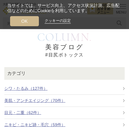
大阪西梅田駅から徒歩2分
当サイトでは、サービス向上、アクセス状況計測、広告配
信などのためにCookieを利用しています。
HOME
目尻ボトックス
クッキーの設定
OK
COLUMN.
人気のワード
糸リフト
ヒアルロン酸
リジュランアイ
頭皮
美容ブログ
#目尻ボトックス
今月のおすすめメニュー
当クリニック月替わりのおすすめのメニュー
カテゴリ
プライベートスキンクリニックが
選ばれる理由
シワ・たるみ（127件）
美肌・アンチエイジング（70件）
クリニックについて
目元・二重（62件）
ニキビ・ニキビ跡・毛穴（59件）