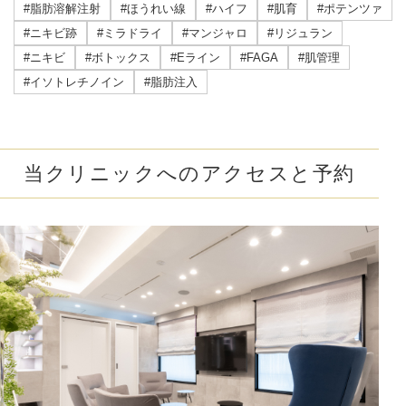
#脂肪溶解注射
#ほうれい線
#ハイフ
#肌育
#ポテンツァ
#ニキビ跡
#ミラドライ
#マンジャロ
#リジュラン
#ニキビ
#ボトックス
#Eライン
#FAGA
#肌管理
#イソトレチノイン
#脂肪注入
当クリニックへのアクセスと予約