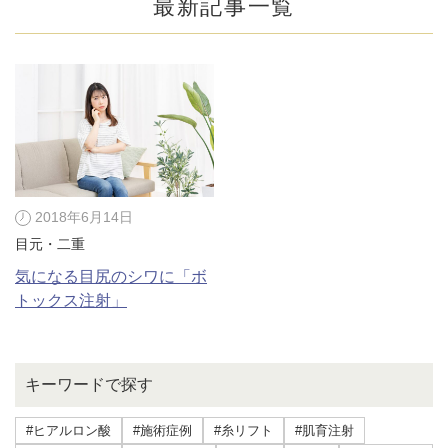
最新記事一覧
2018年6月14日
目元・二重
気になる目尻のシワに「ボ
トックス注射」
公式SNS
キーワードで探す
井畑 峰紀 医師
安形省吾 医師
#ヒアルロン酸
#施術症例
#糸リフト
#肌育注射