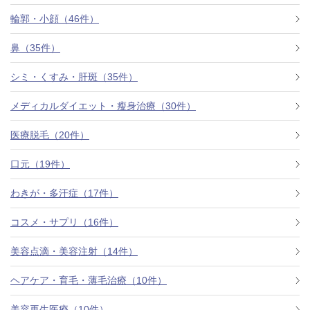
料金一覧
輪郭・小顔（46件）
施術症例
鼻（35件）
シミ・くすみ・肝斑（35件）
初めての方へ
メディカルダイエット・瘦身治療（30件）
医療脱毛（20件）
お悩みで探す
施術メニュー
口元（19件）
わきが・多汗症（17件）
医師の
コスメ・サプリ（16件）
医師紹介
スケジュール
美容点滴・美容注射（14件）
予約方法に
ヘアケア・育毛・薄毛治療（10件）
アクセス
ついて
西梅田から徒歩2分
美容再生医療（10件）