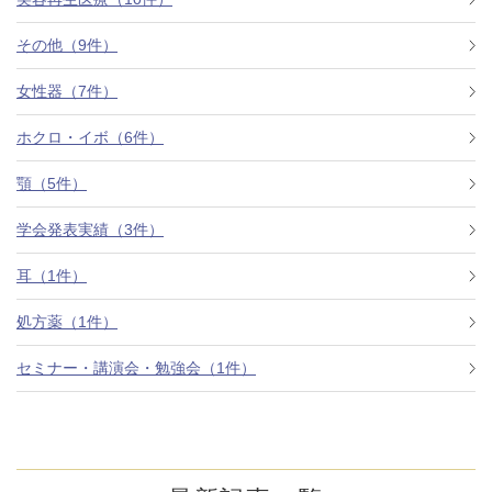
その他（9件）
アフターケア
オンライン診療
女性器（7件）
ホクロ・イボ（6件）
よくあるご質問
顎（5件）
学会発表実績（3件）
美容ブログ
耳（1件）
オンラインショップ
処方薬（1件）
セミナー・講演会・勉強会（1件）
LINE予約
WEB予約