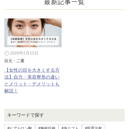
最新記事一覧
2026年2月11日
目元・二重
【女性の目を大きくする方
法】自力・美容整形の違い
とメリット・デメリットも
解説！
公式SNS
キーワードで探す
井畑 峰紀 医師
安形省吾 医師
#ヒアルロン酸
#施術症例
#糸リフト
#肌育注射