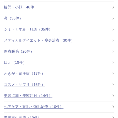
料金一覧
輪郭・小顔（46件）
施術症例
鼻（35件）
シミ・くすみ・肝斑（35件）
初めての方へ
メディカルダイエット・瘦身治療（30件）
医療脱毛（20件）
お悩みで探す
施術メニュー
口元（19件）
わきが・多汗症（17件）
医師の
コスメ・サプリ（16件）
医師紹介
スケジュール
美容点滴・美容注射（14件）
予約方法に
ヘアケア・育毛・薄毛治療（10件）
アクセス
ついて
西梅田から徒歩2分
美容再生医療（10件）