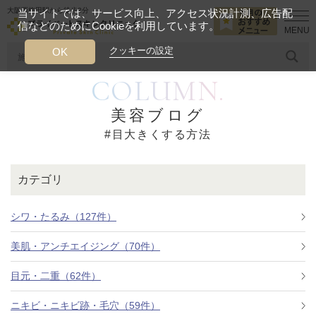
大阪西梅田駅から徒歩2分
当サイトでは、サービス向上、アクセス状況計測、広告配
信などのためにCookieを利用しています。
HOME
目大きくする方法
クッキーの設定
OK
COLUMN.
人気のワード
糸リフト
ヒアルロン酸
リジュランアイ
頭皮
美容ブログ
#目大きくする方法
今月のおすすめメニュー
当クリニック月替わりのおすすめのメニュー
カテゴリ
プライベートスキンクリニックが
選ばれる理由
シワ・たるみ（127件）
美肌・アンチエイジング（70件）
クリニックについて
目元・二重（62件）
ニキビ・ニキビ跡・毛穴（59件）