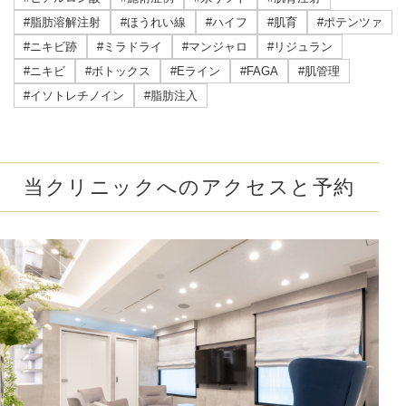
#脂肪溶解注射
#ほうれい線
#ハイフ
#肌育
#ポテンツァ
#ニキビ跡
#ミラドライ
#マンジャロ
#リジュラン
#ニキビ
#ボトックス
#Eライン
#FAGA
#肌管理
#イソトレチノイン
#脂肪注入
当クリニックへのアクセスと予約