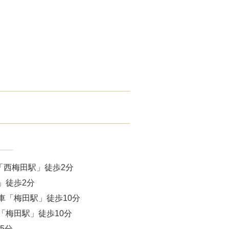
腋臭）手術
毛治療（FAGA）
手術
ス包茎術
滴
（トラネキサム酸）
注射
「西梅田駅」徒歩2分
肌荒れ点滴
」徒歩2分
車「梅田駅」徒歩10分
ピル
「梅田駅」徒歩10分
5分