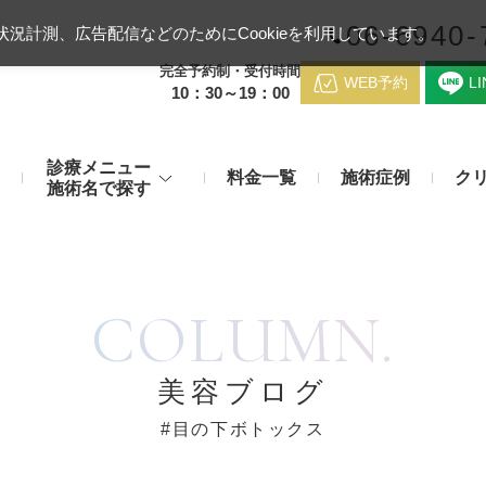
06-6940-
況計測、広告配信などのためにCookieを利用しています。
完全予約制・受付時間
WEB予約
L
10：30～19：00
診療メニュー
料金一覧
施術症例
ク
施術名で探す
梅田クリニッ
デンシティ
医療ハイ
のお悩み
身体のお悩み
COLUMN.
マッサージピール（コラーゲンピール）
テスリフト
医師紹介
メディカルダイエット・痩身治
チエイジング
療
アンカーX
糸リフト
脂肪溶解注射など
アクセス
美容ブログ
み・肝斑
わきが・多汗症
リジュラン注射（高濃度サーモン注射）
貴族フィ
#目の下ボトックス
予約方法
など豊富な施術で治療
切らない施術もご用意
バッカルファット除去術（頬脂肪除去術）
ショッピ