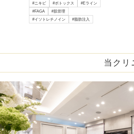
ミラドライ
#ニキビ
#ボトックス
#Eライン
#FAGA
#肌管理
ジェントルマックスプロプラス
#イソトレチノイン
#脂肪注入
頭皮注射
乳頭縮小術
当クリ
ピアスの穴あけ
エクソソーム点滴
プラセンタ注射
疲労回復点滴
アレルギー点滴