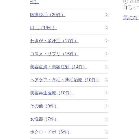
201
件）
目元・
カベリン（カベルライン・Kabelline）
医療脱毛（20件）
気にな
こめかみのヒアルロン酸注射
口元（19件）
チンセラプラス（Cincelar+）
わきが・多汗症（17件）
コスメ・サプリ（16件）
ボトックス注射（ガミースマイル・口角アッ
プ）
美容点滴・美容注射（14件）
人中短縮ボトックス
ヘアケア・育毛・薄毛治療（10件）
クレヴィエル注入
美容再生医療（10件）
その他（9件）
ダーマペン4
女性器（7件）
ケアシス
ホクロ・イボ（6件）
ACRS療法（自己血サイトカインリッチ注入