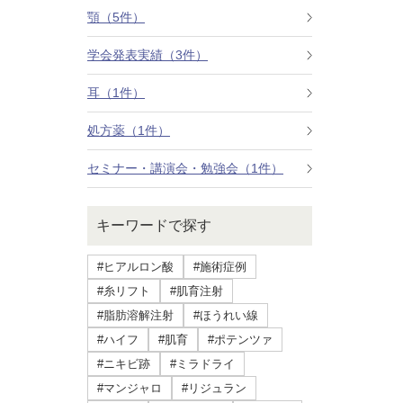
療法）
顎（5件）
学会発表実績（3件）
ジャルプロスーパーハイドロ
耳（1件）
ルメッカ
処方薬（1件）
シミ取りレーザー（Q-YAGレーザー）
セミナー・講演会・勉強会（1件）
ハイドラフェイシャル
キーワードで探す
ミラノリピールボディ
#ヒアルロン酸
#施術症例
CO2高周波レーザー（Esprit）
#糸リフト
#肌育注射
#脂肪溶解注射
#ほうれい線
脂肪由来幹細胞点滴
#ハイフ
#肌育
#ポテンツァ
#ニキビ跡
#ミラドライ
美脚（ふくらはぎ）ボトックス
#マンジャロ
#リジュラン