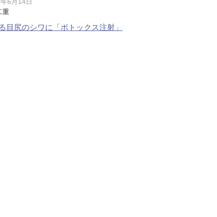
8年6月14日
二重
脂肪吸引注射
額（おで
る目尻のシワに「ボトックス注射」
頬のヒアルロン酸注射
FatX 
エラボトックス注射
ヒアルロ
Cカールリップ
スマイル
ヒアルロン酸注入（顎）
Vシェイ
プロテーゼ手術（顎）
ポテンツ
ベビーコラーゲン
メソガン
水光注射
PRP皮
スキンバ