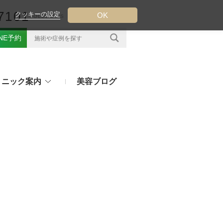
7101
クッキーの設定
OK
FOLLOW US
INE予約
リニック案内
美容ブログ
クについて
フ（ウルトラフォーマーMPT）
その他のお悩み
（TESS LIFT）
注射・点滴治療
プラセンタ注射、白玉点滴など
（スレッドリフト）
処方薬
ラー
アフターピルや美白内服薬など
ングリフト（ウルトラVリフト）