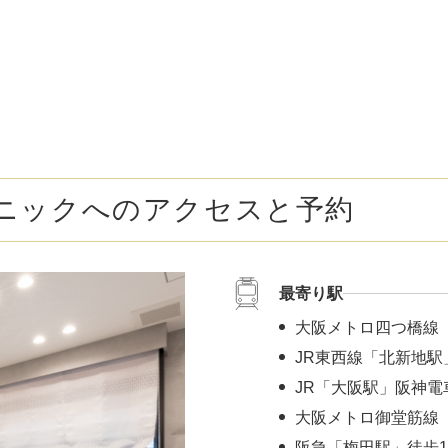
ボトックス注射 （多汗症）
わきが（
女性医療脱毛
女性の薄
乳輪縮小術
陥没乳頭
小陰唇縮小術
クリトリ
ニックへのアクセスと予約
白玉点滴（グルタチオン）
NMN点
サイトカイン（ベビースキン）点滴
美白点滴
最寄り駅
肩こりボトックス
ニンニク
大阪メトロ四つ橋線
若返り（アンチエイジング）点滴
ニキビ・
JR東西線「北新地駅
JR「大阪駅」阪神電
高濃度ビタミンC点滴
アフター
大阪メトロ御堂筋線 
阪急「梅田駅」徒歩1