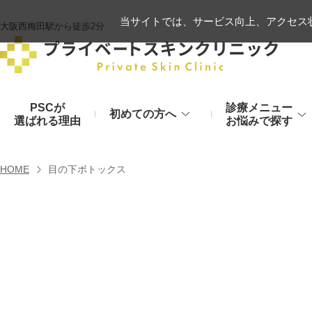
当サイトでは、サービス向上、アクセス状
大阪西梅田駅から徒歩2分
PSCが
診療メニュー
初めての方へ
選ばれる理由
お悩みで探す
施術の流れ
ヒアルロン酸リフト
HOME
目の下ボトックス
顔のお悩み
肌
モフィウス8
初診時のお持物
シワ・たるみ
美肌・アン
ヒアルロン酸やハイフ、糸リフトなど
医療の力で美肌へ
VOVリフト
お支払いについて
目元・二重
シミ・くす
ボトックス注射（シワ）
埋没法から切開法まで
レーザーや光治療
スネコス注射