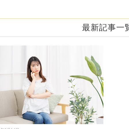
オンライン診
キビ跡・毛穴
医療脱毛
悩みを改善
医師による肌診断でマシンを使い分け
ヒアルロニダーゼ
アップニ
アフターケア
ボ
ヘアケア・育毛・薄毛治療
二重切開法
最新記事一
二重埋没
た治療をご提案
内服治療や頭皮注射など
よくあるご質
切らない眼瞼下垂（埋没法）手術
下瞼脂肪
療
豊胸・バスト
指す再生医療
経験豊富な形成外科出身医師による丁寧な施術
上瞼脂肪除去
目頭切開
女性器
下眼瞼たるみ取り
眉下切開
デリケートなお悩みもお気軽にご相談ください
二重糸とり手術
眼瞼下垂
耳
ピアスの穴あけもお任せください
切らない・糸だけでつくる美鼻整形！
鼻プロテ
耳介軟骨移植（鼻）
鼻尖形成
切らない鼻尖形成術
だんご鼻