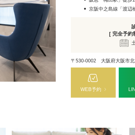
ZO SKIN HEALTH（ゼオスキンヘルス）
ナノメッ
京阪中之島線「渡辺
[ 完全予約制 
〒530-0002 大阪府大阪市北
WEB予約
L