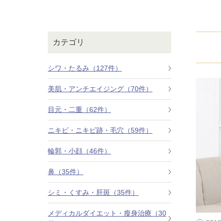
鼻
ニキビ・ニ
ナチュラルな美鼻を実現
ニキビ跡・毛穴の
スキンボトックス（マイクロボトックス）
輪郭・小顔
ほくろ・イ
カテゴリ
涙袋ヒアルロン酸注射
切らない施術や顔に傷が残りにくい施術など
一人ひとりにあっ
脂肪注入
シワ・たるみ（127件）
口元
美容再生医
美肌・アンチエイジング（70件）
ふっくら唇、自然な口元を実現
お肌の若返りを目
グラマラスライン形成（タレ目形成）
目元・二重（62件）
顎
目尻切開法
理想のフェイスラインに
ニキビ・ニキビ跡・毛穴（59件）
上眼瞼たるみ取り
輪郭・小顔（46件）
ヒアルロン酸注射（鼻）
鼻（35件）
小鼻縮小整形術（鼻翼縮小術）
シミ・くすみ・肝斑（35件）
切らない小鼻縮小術
メディカルダイエット・瘦身治療（30