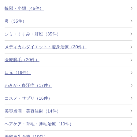
料金一覧
輪郭・小顔（46件）
施術症例
鼻（35件）
シミ・くすみ・肝斑（35件）
初めての方へ
メディカルダイエット・瘦身治療（30件）
医療脱毛（20件）
お悩みで探す
施術メニュー
口元（19件）
わきが・多汗症（17件）
医師の
コスメ・サプリ（16件）
医師紹介
スケジュール
美容点滴・美容注射（14件）
予約方法に
ヘアケア・育毛・薄毛治療（10件）
アクセス
ついて
西梅田から徒歩2分
美容再生医療（10件）