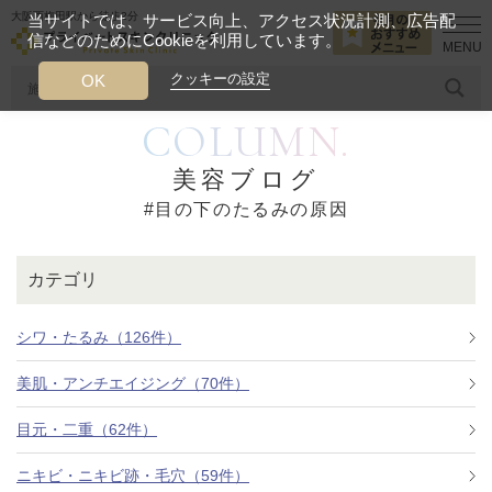
大阪西梅田駅から徒歩2分
当サイトでは、サービス向上、アクセス状況計測、広告配
信などのためにCookieを利用しています。
HOME
目の下のたるみの原因
クッキーの設定
OK
COLUMN.
人気のワード
糸リフト
ヒアルロン酸
リジュランアイ
頭皮
美容ブログ
#目の下のたるみの原因
今月のおすすめメニュー
当クリニック月替わりのおすすめのメニュー
カテゴリ
プライベートスキンクリニックが
選ばれる理由
シワ・たるみ（126件）
美肌・アンチエイジング（70件）
クリニックについて
目元・二重（62件）
ニキビ・ニキビ跡・毛穴（59件）