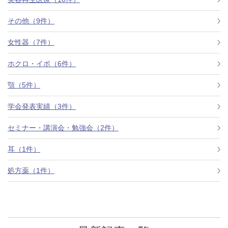
その他（9件）
アフターケア
オンライン診療
女性器（7件）
ホクロ・イボ（6件）
よくあるご質問
顎（5件）
学会発表実績（3件）
美容ブログ
セミナー・講演会・勉強会（2件）
オンラインショップ
耳（1件）
処方薬（1件）
LINE予約
WEB予約