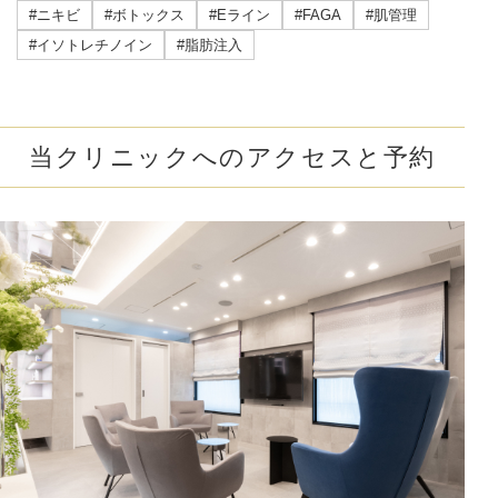
#ニキビ
#ボトックス
#Eライン
#FAGA
#肌管理
#イソトレチノイン
#脂肪注入
当クリニックへのアクセスと予約