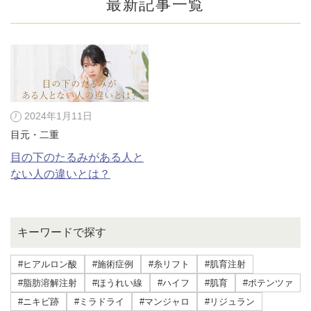
最新記事一覧
2024年1月11日
目元・二重
目の下のたるみがある人と
ない人の違いとは？
公式SNS
キーワードで探す
#ヒアルロン酸
#施術症例
#糸リフト
#肌育注射
井畑 峰紀 医師
安形省吾 医師
#脂肪溶解注射
#ほうれい線
#ハイフ
#肌育
#ポテンツァ
#ニキビ跡
#ミラドライ
#マンジャロ
#リジュラン