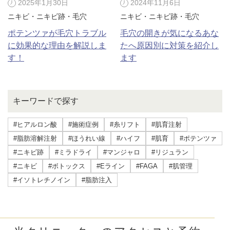
2025年1月30日
2024年11月6日
ニキビ・ニキビ跡・毛穴
ニキビ・ニキビ跡・毛穴
ポテンツァが毛穴トラブル
毛穴の開きが気になるあな
に効果的な理由を解説しま
たへ原因別に対策を紹介し
す！
ます
キーワードで探す
#ヒアルロン酸
#施術症例
#糸リフト
#肌育注射
#脂肪溶解注射
#ほうれい線
#ハイフ
#肌育
#ポテンツァ
#ニキビ跡
#ミラドライ
#マンジャロ
#リジュラン
#ニキビ
#ボトックス
#Eライン
#FAGA
#肌管理
#イソトレチノイン
#脂肪注入