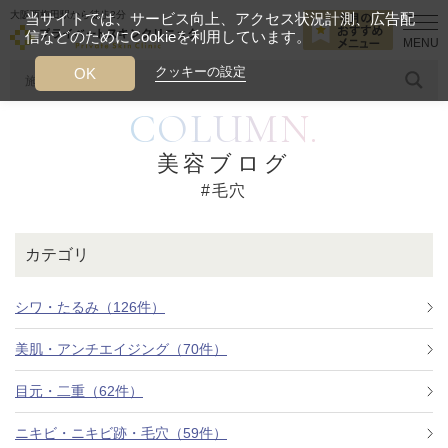
大阪西梅田駅から徒歩2分
当サイトでは、サービス向上、アクセス状況計測、広告配
信などのためにCookieを利用しています。
HOME
毛穴
クッキーの設定
OK
COLUMN.
人気のワード
糸リフト
ヒアルロン酸
リジュランアイ
頭皮
美容ブログ
#毛穴
今月のおすすめメニュー
当クリニック月替わりのおすすめのメニュー
カテゴリ
プライベートスキンクリニックが
選ばれる理由
シワ・たるみ（126件）
美肌・アンチエイジング（70件）
クリニックについて
目元・二重（62件）
ニキビ・ニキビ跡・毛穴（59件）