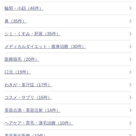
料金一覧
輪郭・小顔（46件）
施術症例
鼻（35件）
シミ・くすみ・肝斑（35件）
初めての方へ
メディカルダイエット・瘦身治療（30件）
医療脱毛（20件）
お悩みで探す
施術メニュー
口元（19件）
わきが・多汗症（17件）
医師の
コスメ・サプリ（16件）
医師紹介
スケジュール
美容点滴・美容注射（14件）
予約方法に
ヘアケア・育毛・薄毛治療（10件）
アクセス
ついて
西梅田から徒歩2分
美容再生医療（10件）