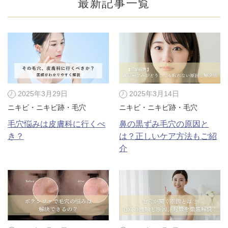
最新記事一覧
2025年3月29日
2025年3月14日
ニキビ・ニキビ跡・毛穴
ニキビ・ニキビ跡・毛穴
毛穴悩みは皮膚科に行くべ
鼻の黒ずみ毛穴の原因と
き？
は？正しいケア方法もご紹
介
公式SNS
井畑 峰紀 医師
安形省吾 医師