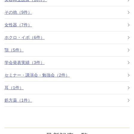
その他（9件）
アフターケア
オンライン診療
女性器（7件）
ホクロ・イボ（6件）
よくあるご質問
顎（5件）
学会発表実績（3件）
美容ブログ
セミナー・講演会・勉強会（2件）
オンラインショップ
耳（1件）
処方薬（1件）
LINE予約
WEB予約