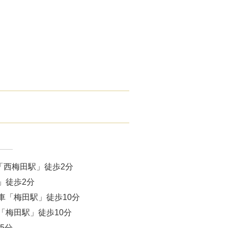
腋臭）手術
毛治療（FAGA）
手術
ス包茎術
滴
（トラネキサム酸）
注射
「西梅田駅」徒歩2分
肌荒れ点滴
」徒歩2分
車「梅田駅」徒歩10分
ピル
「梅田駅」徒歩10分
5分