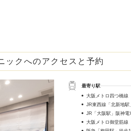
ボトックス注射 （多汗症）
わきが（
女性医療脱毛
女性の薄
乳輪縮小術
陥没乳頭
小陰唇縮小術
クリトリ
ニックへのアクセスと予約
白玉点滴（グルタチオン）
NMN点
サイトカイン（ベビースキン）点滴
美白点滴
最寄り駅
肩こりボトックス
ニンニク
大阪メトロ四つ橋線
若返り（アンチエイジング）点滴
ニキビ・
JR東西線「北新地駅
JR「大阪駅」阪神電
高濃度ビタミンC点滴
アフター
大阪メトロ御堂筋線 
阪急「梅田駅」徒歩1