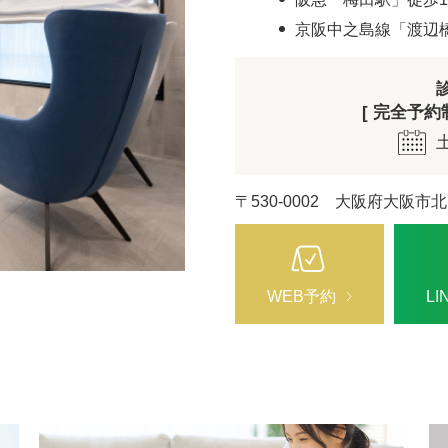
ZO SKIN HEALTH（ゼオスキンヘルス）
ナノメッ
京阪中之島線「渡辺
[ 完全予約制 
〒530-0002 大阪府大阪市北
WEB予約
L