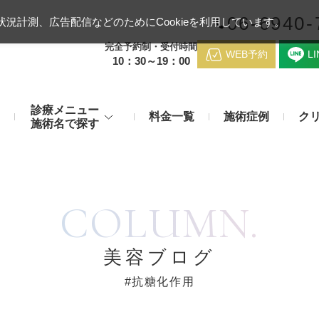
06-6940-
況計測、広告配信などのためにCookieを利用しています。
完全予約制・受付時間
WEB予約
L
10：30～19：00
診療メニュー
料金一覧
施術症例
ク
施術名で探す
梅田クリニッ
デンシティ
医療ハイ
のお悩み
身体のお悩み
COLUMN.
マッサージピール（コラーゲンピール）
テスリフト
医師紹介
メディカルダイエット・痩身治
チエイジング
療
アンカーX
糸リフト
脂肪溶解注射など
アクセス
美容ブログ
み・肝斑
わきが・多汗症
リジュラン注射（高濃度サーモン注射）
貴族フィ
#抗糖化作用
予約方法
など豊富な施術で治療
切らない施術もご用意
バッカルファット除去術（頬脂肪除去術）
ショッピ