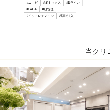
ミラドライ
#ニキビ
#ボトックス
#Eライン
#FAGA
#肌管理
ジェントルマックスプロプラス
#イソトレチノイン
#脂肪注入
頭皮注射
乳頭縮小術
当クリ
ピアスの穴あけ
エクソソーム点滴
プラセンタ注射
疲労回復点滴
アレルギー点滴