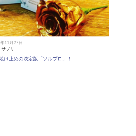
脂肪吸引注射
額（おで
頬のヒアルロン酸注射
FatX 
エラボトックス注射
ヒアルロ
7年11月27日
・サプリ
Cカールリップ
スマイル
焼け止めの決定版「ソルプロ」！
ヒアルロン酸注入（顎）
Vシェイ
プロテーゼ手術（顎）
ポテンツ
ベビーコラーゲン
メソガン
水光注射
PRP皮
スキンバ