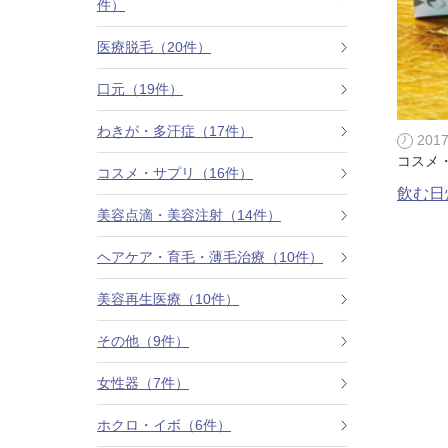
件）
カベリン（カベルライン・Kabelline）
医療脱毛（20件）
こめかみのヒアルロン酸注射
口元（19件）
チンセラプラス（Cincelar+）
わきが・多汗症（17件）
201
コスメ
コスメ・サプリ（16件）
ボトックス注射（ガミースマイル・口角アッ
飲む日
プ）
美容点滴・美容注射（14件）
人中短縮ボトックス
ヘアケア・育毛・薄毛治療（10件）
クレヴィエル注入
美容再生医療（10件）
その他（9件）
ダーマペン4
女性器（7件）
ケアシス
ホクロ・イボ（6件）
ACRS療法（自己血サイトカインリッチ注入