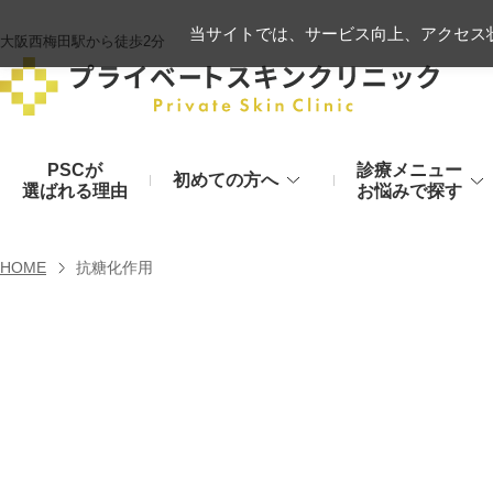
当サイトでは、サービス向上、アクセス状
大阪西梅田駅から徒歩2分
PSCが
診療メニュー
初めての方へ
選ばれる理由
お悩みで探す
施術の流れ
ヒアルロン酸リフト
HOME
抗糖化作用
顔のお悩み
肌
モフィウス8
初診時のお持物
シワ・たるみ
美肌・アン
ヒアルロン酸やハイフ、糸リフトなど
医療の力で美肌へ
VOVリフト
お支払いについて
目元・二重
シミ・くす
ボトックス注射（シワ）
埋没法から切開法まで
レーザーや光治療
スネコス注射