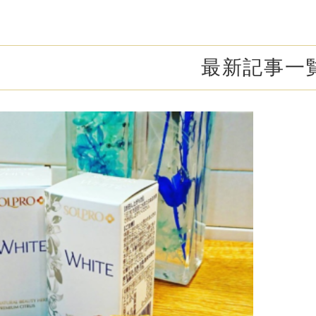
オンライン診
キビ跡・毛穴
医療脱毛
悩みを改善
医師による肌診断でマシンを使い分け
ヒアルロニダーゼ
アップニ
アフターケア
ボ
ヘアケア・育毛・薄毛治療
二重切開法
最新記事一
二重埋没
た治療をご提案
内服治療や頭皮注射など
よくあるご質
切らない眼瞼下垂（埋没法）手術
下瞼脂肪
療
豊胸・バスト
指す再生医療
経験豊富な形成外科出身医師による丁寧な施術
上瞼脂肪除去
目頭切開
女性器
下眼瞼たるみ取り
眉下切開
デリケートなお悩みもお気軽にご相談ください
二重糸とり手術
眼瞼下垂
耳
ピアスの穴あけもお任せください
切らない・糸だけでつくる美鼻整形！
鼻プロテ
耳介軟骨移植（鼻）
鼻尖形成
切らない鼻尖形成術
だんご鼻