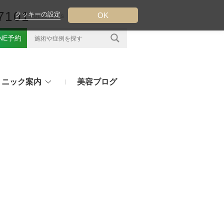
7101
クッキーの設定
OK
FOLLOW US
INE予約
リニック案内
美容ブログ
クについて
フ（ウルトラフォーマーMPT）
その他のお悩み
（TESS LIFT）
注射・点滴治療
プラセンタ注射、白玉点滴など
（スレッドリフト）
処方薬
ラー
アフターピルや美白内服薬など
ングリフト（ウルトラVリフト）