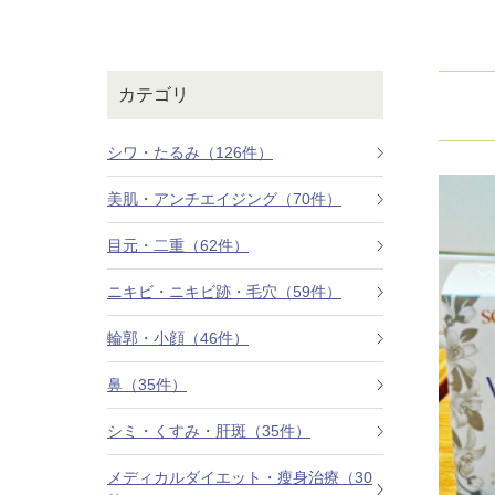
鼻
ニキビ・ニ
ナチュラルな美鼻を実現
ニキビ跡・毛穴の
スキンボトックス（マイクロボトックス）
輪郭・小顔
ほくろ・イ
カテゴリ
涙袋ヒアルロン酸注射
切らない施術や顔に傷が残りにくい施術など
一人ひとりにあっ
脂肪注入
シワ・たるみ（126件）
口元
美容再生医
美肌・アンチエイジング（70件）
ふっくら唇、自然な口元を実現
お肌の若返りを目
グラマラスライン形成（タレ目形成）
目元・二重（62件）
顎
目尻切開法
理想のフェイスラインに
ニキビ・ニキビ跡・毛穴（59件）
上眼瞼たるみ取り
輪郭・小顔（46件）
ヒアルロン酸注射（鼻）
鼻（35件）
小鼻縮小整形術（鼻翼縮小術）
シミ・くすみ・肝斑（35件）
切らない小鼻縮小術
メディカルダイエット・瘦身治療（30