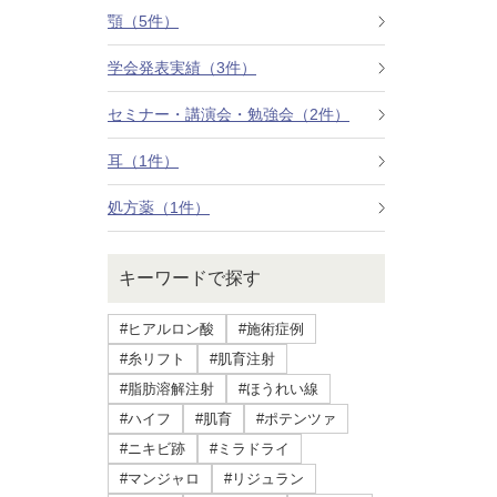
療法）
顎（5件）
学会発表実績（3件）
ジャルプロスーパーハイドロ
セミナー・講演会・勉強会（2件）
ルメッカ
耳（1件）
シミ取りレーザー（Q-YAGレーザー）
処方薬（1件）
ハイドラフェイシャル
キーワードで探す
ミラノリピールボディ
#ヒアルロン酸
#施術症例
CO2高周波レーザー（Esprit）
#糸リフト
#肌育注射
#脂肪溶解注射
#ほうれい線
脂肪由来幹細胞点滴
#ハイフ
#肌育
#ポテンツァ
#ニキビ跡
#ミラドライ
美脚（ふくらはぎ）ボトックス
#マンジャロ
#リジュラン