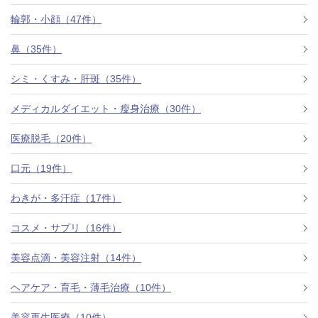
料金一覧
輪郭・小顔（47件）
施術症例
鼻（35件）
シミ・くすみ・肝斑（35件）
初めての方へ
メディカルダイエット・瘦身治療（30件）
医療脱毛（20件）
お悩みで探す
施術メニュー
口元（19件）
わきが・多汗症（17件）
医師の
コスメ・サプリ（16件）
医師紹介
スケジュール
美容点滴・美容注射（14件）
予約方法に
ヘアケア・育毛・薄毛治療（10件）
アクセス
ついて
西梅田から徒歩2分
美容再生医療（10件）