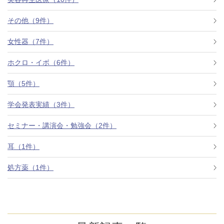
その他（9件）
アフターケア
オンライン診療
女性器（7件）
ホクロ・イボ（6件）
よくあるご質問
顎（5件）
学会発表実績（3件）
美容ブログ
セミナー・講演会・勉強会（2件）
オンラインショップ
耳（1件）
処方薬（1件）
LINE予約
WEB予約