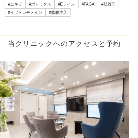
#ニキビ
#ボトックス
#Eライン
#FAGA
#肌管理
#イソトレチノイン
#脂肪注入
当クリニックへのアクセスと予約