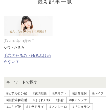
最新記事一覧
2018年10月19日
シワ・たるみ
毛穴のたるみ・ゆるみは治
らない？
公式SNS
キーワードで探す
#ヒアルロン酸
#施術症例
#糸リフト
#肌育注射
#ハイフ
井畑 峰紀 医師
安形省吾 医師
#脂肪溶解注射
#ほうれい線
#肌育
#ポテンツァ
#ニキビ跡
#ミラドライ
#マンジャロ
#リジュラン