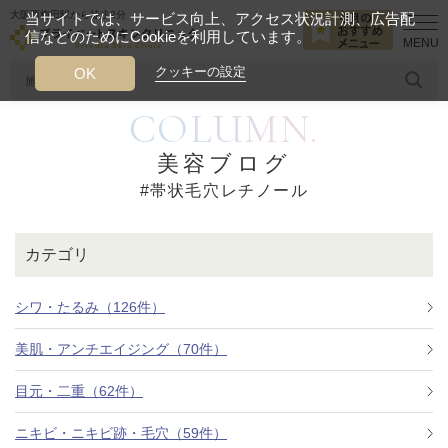
大阪西梅田駅から徒歩2分
当サイトでは、サービス向上、アクセス状況計測、広告配
信などのためにCookieを利用しています。
HOME
帯状毛穴レチノール
クッキーの設定
OK
COLUMN.
人気のワード
糸リフト
ヒアルロン酸
リジュランアイ
頭皮
美容ブログ
#帯状毛穴レチノール
今月のおすすめメニュー
当クリニック月替わりのおすすめのメニュー
カテゴリ
プライベートスキンクリニックが
選ばれる理由
シワ・たるみ（126件）
美肌・アンチエイジング（70件）
クリニックについて
目元・二重（62件）
ニキビ・ニキビ跡・毛穴（59件）