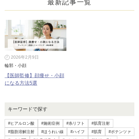
最新記事一覧
2026年2月9日
輪郭・小顔
【医師監修】顔痩せ・小顔
になる方法5選
公式SNS
キーワードで探す
#ヒアルロン酸
#施術症例
#糸リフト
#肌育注射
井畑 峰紀 医師
安形省吾 医師
#脂肪溶解注射
#ほうれい線
#ハイフ
#肌育
#ポテンツァ