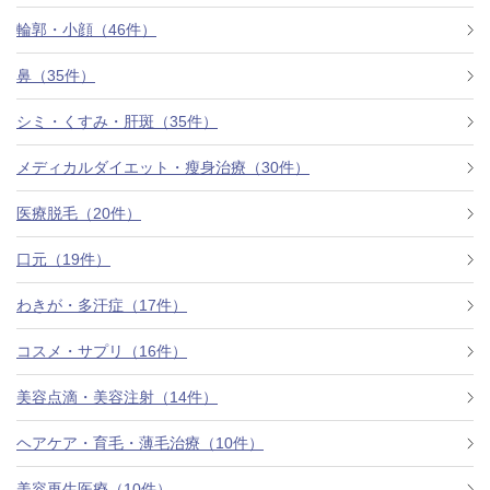
料金一覧
輪郭・小顔（46件）
施術症例
鼻（35件）
シミ・くすみ・肝斑（35件）
初めての方へ
メディカルダイエット・瘦身治療（30件）
医療脱毛（20件）
お悩みで探す
施術メニュー
口元（19件）
わきが・多汗症（17件）
医師の
コスメ・サプリ（16件）
医師紹介
スケジュール
美容点滴・美容注射（14件）
予約方法に
ヘアケア・育毛・薄毛治療（10件）
アクセス
ついて
西梅田から徒歩2分
美容再生医療（10件）