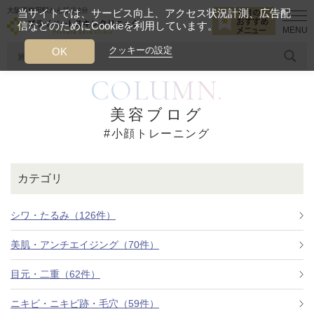
大阪西梅田駅から徒歩2分
当サイトでは、サービス向上、アクセス状況計測、広告配
信などのためにCookieを利用しています。
HOME
小顔トレーニング
クッキーの設定
OK
COLUMN.
人気のワード
糸リフト
ヒアルロン酸
リジュランアイ
頭皮
美容ブログ
#小顔トレーニング
今月のおすすめメニュー
当クリニック月替わりのおすすめのメニュー
カテゴリ
プライベートスキンクリニックが
選ばれる理由
シワ・たるみ（126件）
美肌・アンチエイジング（70件）
クリニックについて
目元・二重（62件）
ニキビ・ニキビ跡・毛穴（59件）