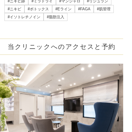
#ニキビ跡
#ミラドライ
#マンジャロ
#リジュラン
#ニキビ
#ボトックス
#Eライン
#FAGA
#肌管理
#イソトレチノイン
#脂肪注入
当クリニックへのアクセスと予約