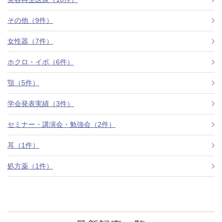
その他（9件）
アフターケア
オンライン診療
女性器（7件）
ホクロ・イボ（6件）
よくあるご質問
顎（5件）
学会発表実績（3件）
美容ブログ
セミナー・講演会・勉強会（2件）
オンラインショップ
耳（1件）
処方薬（1件）
LINE予約
WEB予約