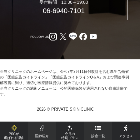
受付時間 10:30～19:00
06-6940-7101
FOLLOW US
※当クリニックのホームページは、令和7年3月11日付改訂を含む厚生労働省
の「医療広告ガイドライン」「医療広告ガイドラインQ＆A」および関連事例
解説書に則り、適切な医療情報提供に努めております。
※当クリニックの施術メニューは、公的医療保険が適用されない自由診療で
す。
2026 © PRIVATE SKIN CLINIC
PSCが
今月の
医師紹介
診療一覧
アクセス
選ばれる理由
特別プラン