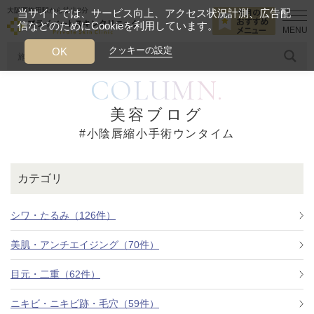
大阪西梅田駅から徒歩2分
当サイトでは、サービス向上、アクセス状況計測、広告配
信などのためにCookieを利用しています。
HOME
小陰唇縮小手術ウンタイム
クッキーの設定
OK
COLUMN.
人気のワード
糸リフト
ヒアルロン酸
リジュランアイ
頭皮
美容ブログ
#小陰唇縮小手術ウンタイム
今月のおすすめメニュー
当クリニック月替わりのおすすめのメニュー
カテゴリ
プライベートスキンクリニックが
選ばれる理由
シワ・たるみ（126件）
美肌・アンチエイジング（70件）
クリニックについて
目元・二重（62件）
ニキビ・ニキビ跡・毛穴（59件）