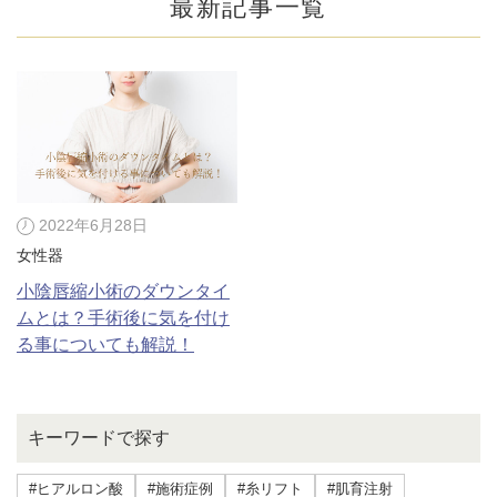
最新記事一覧
2022年6月28日
女性器
小陰唇縮小術のダウンタイ
ムとは？手術後に気を付け
る事についても解説！
公式SNS
キーワードで探す
井畑 峰紀 医師
安形省吾 医師
#ヒアルロン酸
#施術症例
#糸リフト
#肌育注射