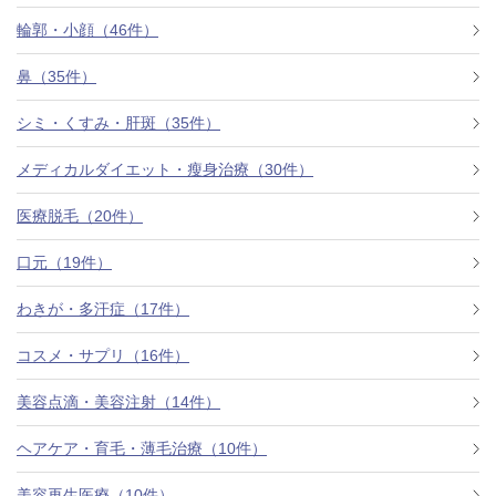
料金一覧
輪郭・小顔（46件）
施術症例
鼻（35件）
シミ・くすみ・肝斑（35件）
初めての方へ
メディカルダイエット・瘦身治療（30件）
医療脱毛（20件）
お悩みで探す
施術メニュー
口元（19件）
わきが・多汗症（17件）
医師の
コスメ・サプリ（16件）
医師紹介
スケジュール
美容点滴・美容注射（14件）
予約方法に
ヘアケア・育毛・薄毛治療（10件）
アクセス
ついて
西梅田から徒歩2分
美容再生医療（10件）