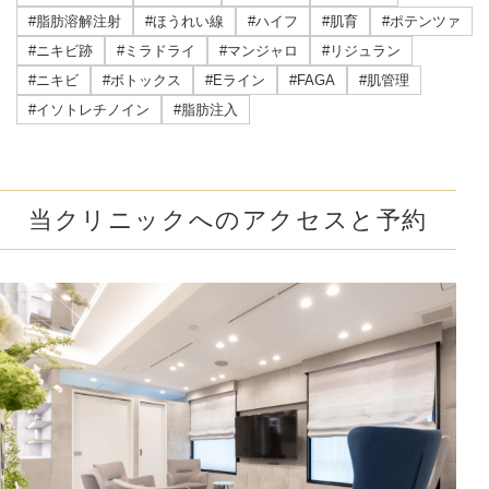
#脂肪溶解注射
#ほうれい線
#ハイフ
#肌育
#ポテンツァ
#ニキビ跡
#ミラドライ
#マンジャロ
#リジュラン
#ニキビ
#ボトックス
#Eライン
#FAGA
#肌管理
#イソトレチノイン
#脂肪注入
当クリニックへのアクセスと予約