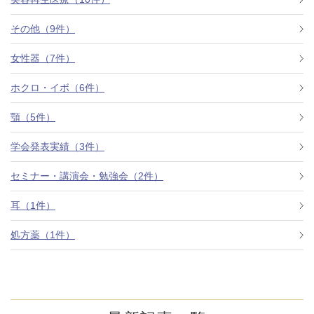
その他（9件）
アフターケア
オンライン診療
女性器（7件）
ホクロ・イボ（6件）
よくあるご質問
顎（5件）
学会発表実績（3件）
美容ブログ
セミナー・講演会・勉強会（2件）
オンラインショップ
耳（1件）
処方薬（1件）
LINE予約
WEB予約