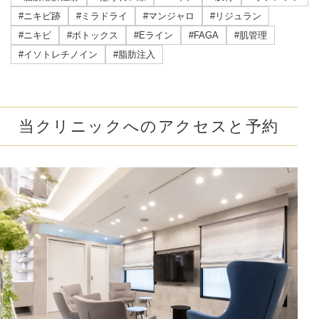
#ニキビ跡
#ミラドライ
#マンジャロ
#リジュラン
#ニキビ
#ボトックス
#Eライン
#FAGA
#肌管理
#イソトレチノイン
#脂肪注入
当クリニックへのアクセスと予約