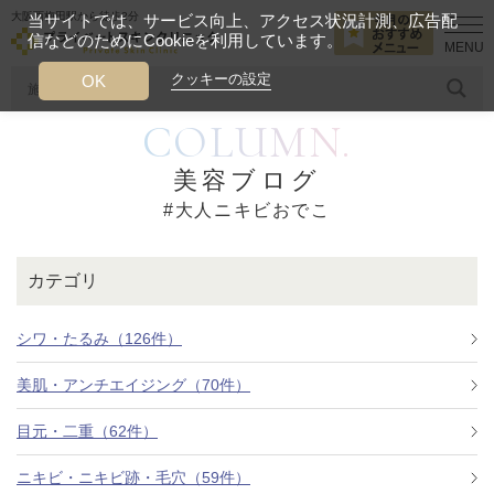
大阪西梅田駅から徒歩2分
当サイトでは、サービス向上、アクセス状況計測、広告配
信などのためにCookieを利用しています。
HOME
大人ニキビおでこ
クッキーの設定
OK
COLUMN.
人気のワード
糸リフト
ヒアルロン酸
リジュランアイ
頭皮
美容ブログ
#大人ニキビおでこ
今月のおすすめメニュー
当クリニック月替わりのおすすめのメニュー
カテゴリ
プライベートスキンクリニックが
選ばれる理由
シワ・たるみ（126件）
美肌・アンチエイジング（70件）
クリニックについて
目元・二重（62件）
ニキビ・ニキビ跡・毛穴（59件）