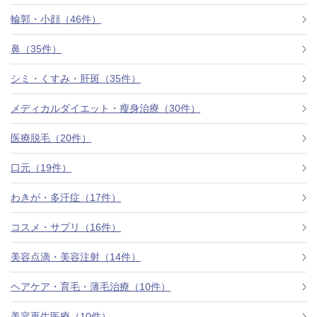
料金一覧
輪郭・小顔（46件）
施術症例
鼻（35件）
シミ・くすみ・肝斑（35件）
初めての方へ
メディカルダイエット・瘦身治療（30件）
医療脱毛（20件）
お悩みで探す
施術メニュー
口元（19件）
わきが・多汗症（17件）
医師の
コスメ・サプリ（16件）
医師紹介
スケジュール
美容点滴・美容注射（14件）
予約方法に
ヘアケア・育毛・薄毛治療（10件）
アクセス
ついて
西梅田から徒歩2分
美容再生医療（10件）