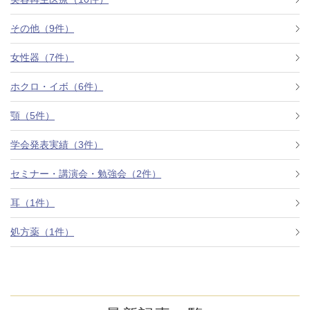
その他（9件）
アフターケア
オンライン診療
女性器（7件）
ホクロ・イボ（6件）
よくあるご質問
顎（5件）
学会発表実績（3件）
美容ブログ
セミナー・講演会・勉強会（2件）
オンラインショップ
耳（1件）
処方薬（1件）
LINE予約
WEB予約