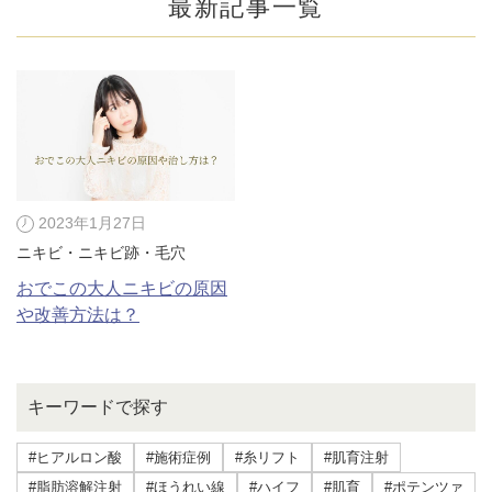
最新記事一覧
2023年1月27日
ニキビ・ニキビ跡・毛穴
おでこの大人ニキビの原因
や改善方法は？
公式SNS
キーワードで探す
井畑 峰紀 医師
安形省吾 医師
#ヒアルロン酸
#施術症例
#糸リフト
#肌育注射
#脂肪溶解注射
#ほうれい線
#ハイフ
#肌育
#ポテンツァ