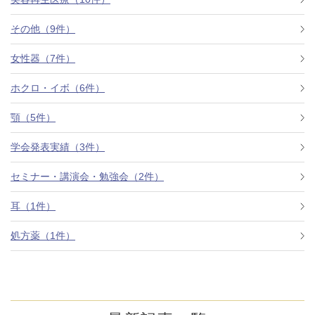
その他（9件）
アフターケア
オンライン診療
女性器（7件）
ホクロ・イボ（6件）
よくあるご質問
顎（5件）
学会発表実績（3件）
美容ブログ
セミナー・講演会・勉強会（2件）
オンラインショップ
耳（1件）
処方薬（1件）
LINE予約
WEB予約