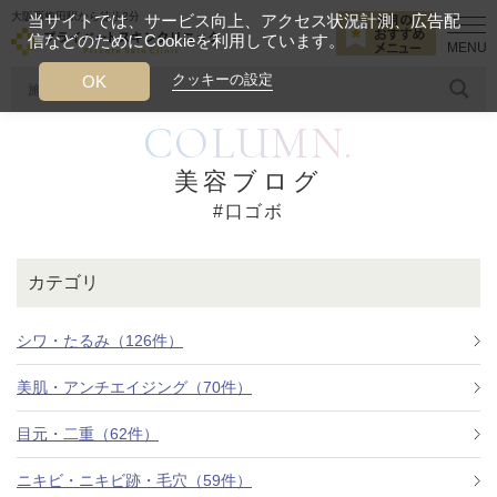
大阪西梅田駅から徒歩2分
当サイトでは、サービス向上、アクセス状況計測、広告配
信などのためにCookieを利用しています。
HOME
口ゴボ
クッキーの設定
OK
COLUMN.
人気のワード
糸リフト
ヒアルロン酸
リジュランアイ
頭皮
美容ブログ
#口ゴボ
今月のおすすめメニュー
当クリニック月替わりのおすすめのメニュー
カテゴリ
プライベートスキンクリニックが
選ばれる理由
シワ・たるみ（126件）
美肌・アンチエイジング（70件）
クリニックについて
目元・二重（62件）
ニキビ・ニキビ跡・毛穴（59件）