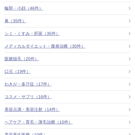
料金一覧
輪郭・小顔（46件）
施術症例
鼻（35件）
シミ・くすみ・肝斑（35件）
初めての方へ
メディカルダイエット・瘦身治療（30件）
医療脱毛（20件）
お悩みで探す
施術メニュー
口元（19件）
わきが・多汗症（17件）
医師の
コスメ・サプリ（16件）
医師紹介
スケジュール
美容点滴・美容注射（14件）
予約方法に
ヘアケア・育毛・薄毛治療（10件）
アクセス
ついて
西梅田から徒歩2分
美容再生医療（10件）