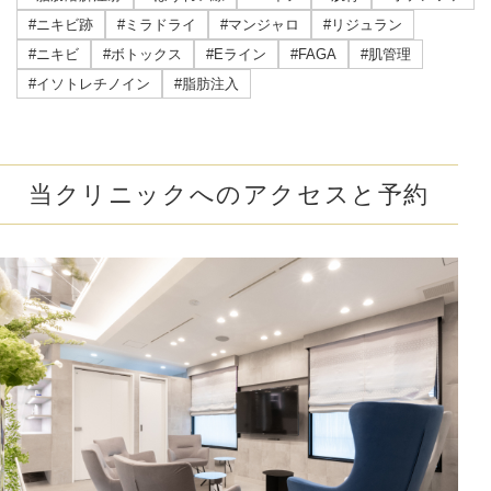
#ニキビ跡
#ミラドライ
#マンジャロ
#リジュラン
#ニキビ
#ボトックス
#Eライン
#FAGA
#肌管理
#イソトレチノイン
#脂肪注入
当クリニックへのアクセスと予約