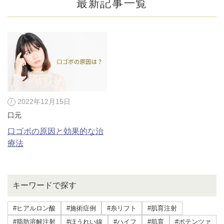
最新記事一覧
2022年12月15日
口元
口ゴボの原因と効果的な治
療法
公式SNS
キーワードで探す
井畑 峰紀 医師
安形省吾 医師
#ヒアルロン酸
#施術症例
#糸リフト
#肌育注射
#脂肪溶解注射
#ほうれい線
#ハイフ
#肌育
#ポテンツァ