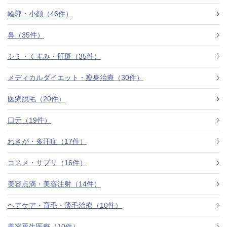
料金一覧
輪郭・小顔（46件）
施術症例
鼻（35件）
シミ・くすみ・肝斑（35件）
初めての方へ
メディカルダイエット・瘦身治療（30件）
医療脱毛（20件）
お悩みで探す
施術メニュー
口元（19件）
わきが・多汗症（17件）
医師の
コスメ・サプリ（16件）
医師紹介
スケジュール
美容点滴・美容注射（14件）
予約方法に
ヘアケア・育毛・薄毛治療（10件）
アクセス
ついて
西梅田から徒歩2分
美容再生医療（10件）