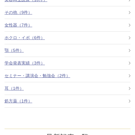
その他（9件）
アフターケア
オンライン診療
女性器（7件）
ホクロ・イボ（6件）
よくあるご質問
顎（5件）
学会発表実績（3件）
美容ブログ
セミナー・講演会・勉強会（2件）
オンラインショップ
耳（1件）
処方薬（1件）
LINE予約
WEB予約