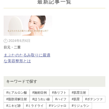
最新記事一覧
2024年6月6日
目元・二重
まぶたのたるみ取りに最適
な美容整形とは
公式SNS
キーワードで探す
#ヒアルロン酸
#施術症例
#糸リフト
#肌育注射
井畑 峰紀 医師
安形省吾 医師
#脂肪溶解注射
#ほうれい線
#ハイフ
#肌育
#ポテンツァ
#ニキビ跡
#ミラドライ
#マンジャロ
#リジュラン