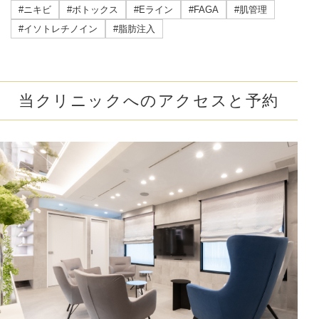
#ニキビ
#ボトックス
#Eライン
#FAGA
#肌管理
#イソトレチノイン
#脂肪注入
当クリニックへのアクセスと予約