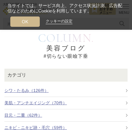
大阪西梅田駅から徒歩2分
当サイトでは、サービス向上、アクセス状況計測、広告配
信などのためにCookieを利用しています。
HOME
切らない眼瞼下垂
クッキーの設定
OK
COLUMN.
人気のワード
糸リフト
ヒアルロン酸
リジュランアイ
頭皮
美容ブログ
#切らない眼瞼下垂
今月のおすすめメニュー
当クリニック月替わりのおすすめのメニュー
カテゴリ
プライベートスキンクリニックが
選ばれる理由
シワ・たるみ（126件）
美肌・アンチエイジング（70件）
クリニックについて
目元・二重（62件）
ニキビ・ニキビ跡・毛穴（59件）