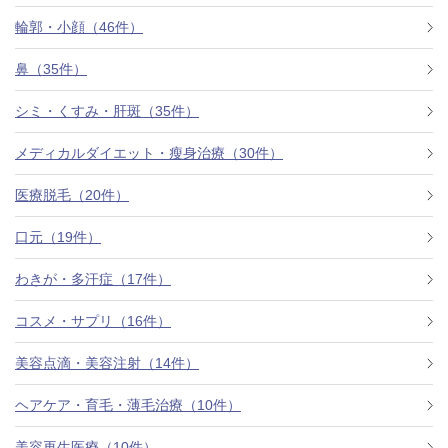
料金一覧
輪郭・小顔（46件）
施術症例
鼻（35件）
シミ・くすみ・肝斑（35件）
初めての方へ
メディカルダイエット・瘦身治療（30件）
医療脱毛（20件）
お悩みで探す
施術メニュー
口元（19件）
わきが・多汗症（17件）
医師の
コスメ・サプリ（16件）
医師紹介
スケジュール
美容点滴・美容注射（14件）
予約方法に
ヘアケア・育毛・薄毛治療（10件）
アクセス
ついて
西梅田から徒歩2分
美容再生医療（10件）