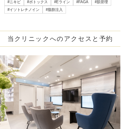
#ニキビ
#ボトックス
#Eライン
#FAGA
#肌管理
#イソトレチノイン
#脂肪注入
当クリニックへのアクセスと予約