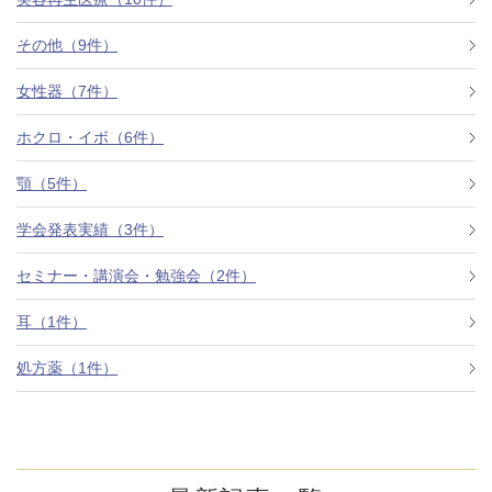
その他（9件）
アフターケア
オンライン診療
女性器（7件）
ホクロ・イボ（6件）
よくあるご質問
顎（5件）
学会発表実績（3件）
美容ブログ
セミナー・講演会・勉強会（2件）
オンラインショップ
耳（1件）
処方薬（1件）
LINE予約
WEB予約