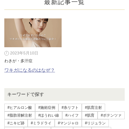
最新記事一覧
2023年5月10日
わきが・多汗症
ワキガになるのはなぜ？
公式SNS
キーワードで探す
#ヒアルロン酸
#施術症例
#糸リフト
#肌育注射
#脂肪溶解注射
#ほうれい線
#ハイフ
#肌育
#ポテンツァ
井畑 峰紀 医師
安形省吾 医師
#ニキビ跡
#ミラドライ
#マンジャロ
#リジュラン