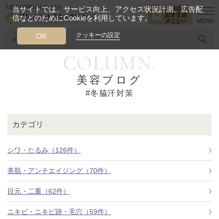
大阪西梅田駅から徒歩2分
当サイトでは、サービス向上、アクセス状況計測、広告配
信などのためにCookieを利用しています。
HOME
冬脇汗対策
クッキーの設定
OK
COLUMN.
人気のワード
糸リフト
ヒアルロン酸
リジュランアイ
頭皮
美容ブログ
#冬脇汗対策
今月のおすすめメニュー
当クリニック月替わりのおすすめのメニュー
カテゴリ
プライベートスキンクリニックが
選ばれる理由
シワ・たるみ（126件）
美肌・アンチエイジング（70件）
クリニックについて
目元・二重（62件）
ニキビ・ニキビ跡・毛穴（59件）