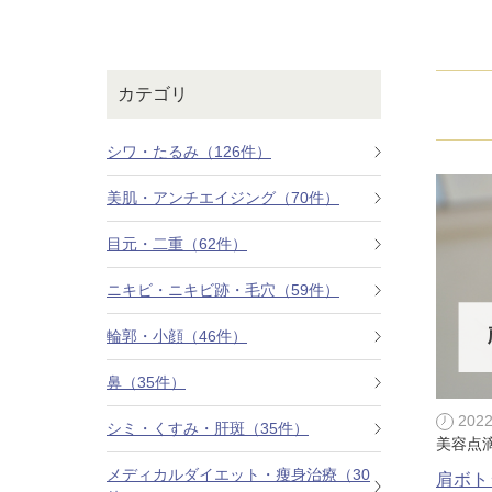
鼻
ニキビ・ニ
ナチュラルな美鼻を実現
ニキビ跡・毛穴の
スキンボトックス（マイクロボトックス）
輪郭・小顔
ほくろ・イ
カテゴリ
涙袋ヒアルロン酸注射
切らない施術や顔に傷が残りにくい施術など
一人ひとりにあっ
脂肪注入
シワ・たるみ（126件）
口元
美容再生医
美肌・アンチエイジング（70件）
ふっくら唇、自然な口元を実現
お肌の若返りを目
グラマラスライン形成（タレ目形成）
目元・二重（62件）
顎
目尻切開法
理想のフェイスラインに
ニキビ・ニキビ跡・毛穴（59件）
上眼瞼たるみ取り
輪郭・小顔（46件）
ヒアルロン酸注射（鼻）
鼻（35件）
小鼻縮小整形術（鼻翼縮小術）
202
シミ・くすみ・肝斑（35件）
美容点
切らない小鼻縮小術
メディカルダイエット・瘦身治療（30
肩ボト