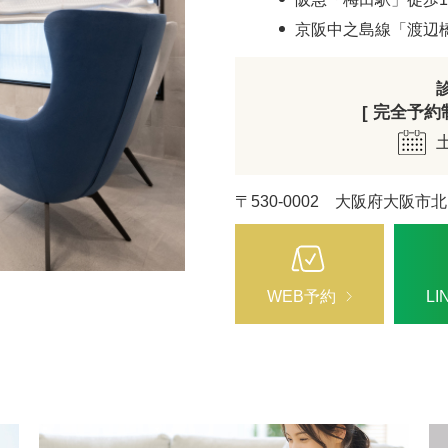
ZO SKIN HEALTH（ゼオスキンヘルス）
ナノメッ
京阪中之島線「渡辺
[ 完全予約制 
〒530-0002 大阪府大阪市北
WEB予約
L