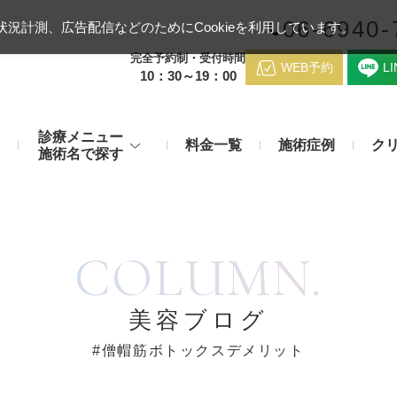
06-6940-
況計測、広告配信などのためにCookieを利用しています。
完全予約制・受付時間
WEB予約
L
10：30～19：00
診療メニュー
料金一覧
施術症例
ク
施術名で探す
梅田クリニッ
デンシティ
医療ハイ
のお悩み
身体のお悩み
COLUMN.
マッサージピール（コラーゲンピール）
テスリフト
医師紹介
メディカルダイエット・痩身治
チエイジング
療
アンカーX
糸リフト
脂肪溶解注射など
アクセス
美容ブログ
み・肝斑
わきが・多汗症
リジュラン注射（高濃度サーモン注射）
貴族フィ
#僧帽筋ボトックスデメリット
予約方法
など豊富な施術で治療
切らない施術もご用意
バッカルファット除去術（頬脂肪除去術）
ショッピ