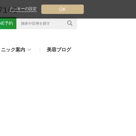
7101
クッキーの設定
OK
FOLLOW US
INE予約
リニック案内
美容ブログ
クについて
フ（ウルトラフォーマーMPT）
その他のお悩み
（TESS LIFT）
注射・点滴治療
プラセンタ注射、白玉点滴など
（スレッドリフト）
処方薬
ラー
アフターピルや美白内服薬など
ングリフト（ウルトラVリフト）