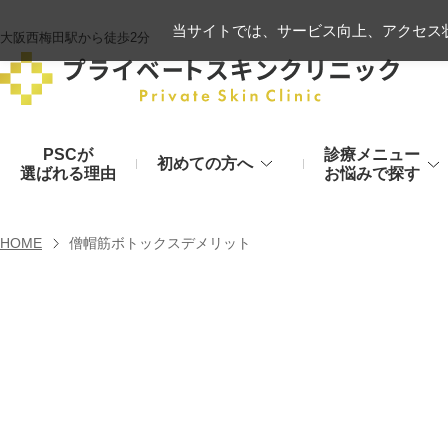
当サイトでは、サービス向上、アクセス状
大阪西梅田駅から徒歩2分
PSCが
診療メニュー
初めての方へ
選ばれる理由
お悩みで探す
施術の流れ
ヒアルロン酸リフト
HOME
僧帽筋ボトックスデメリット
顔のお悩み
肌
モフィウス8
初診時のお持物
シワ・たるみ
美肌・アン
ヒアルロン酸やハイフ、糸リフトなど
医療の力で美肌へ
VOVリフト
お支払いについて
目元・二重
シミ・くす
ボトックス注射（シワ）
埋没法から切開法まで
レーザーや光治療
スネコス注射