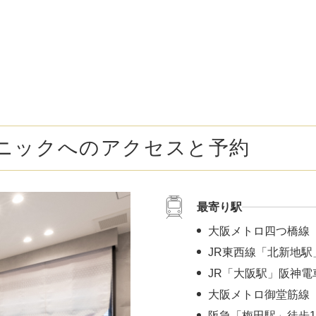
ボトックス注射 （多汗症）
わきが（
女性医療脱毛
女性の薄
乳輪縮小術
陥没乳頭
小陰唇縮小術
クリトリ
ニックへのアクセスと予約
白玉点滴（グルタチオン）
NMN点
サイトカイン（ベビースキン）点滴
美白点滴
最寄り駅
肩こりボトックス
ニンニク
大阪メトロ四つ橋線
若返り（アンチエイジング）点滴
ニキビ・
JR東西線「北新地駅
JR「大阪駅」阪神電
高濃度ビタミンC点滴
アフター
大阪メトロ御堂筋線 
阪急「梅田駅」徒歩1