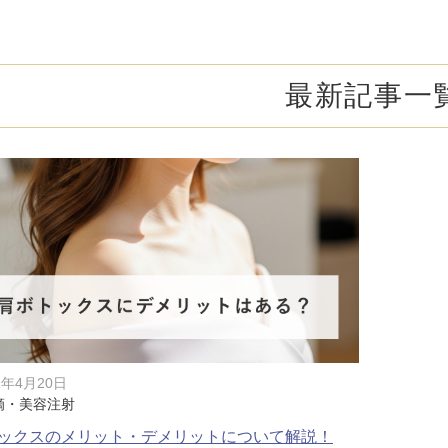
オンライン診
キビ跡・毛穴
医療脱毛
悩みを改善
医師による肌診断でマシンを使い分け
ヒアルロニダーゼ
アップニ
アフターケア
ボ
ヘアケア・育毛・薄毛治療
二重切開法
最新記事一
二重埋没
た治療をご提案
内服治療や頭皮注射など
よくあるご質
切らない眼瞼下垂（埋没法）手術
下瞼脂肪
療
豊胸・バスト
指す再生医療
経験豊富な形成外科出身医師による丁寧な施術
上瞼脂肪除去
目頭切開
女性器
下眼瞼たるみ取り
眉下切開
デリケートなお悩みもお気軽にご相談ください
二重糸とり手術
眼瞼下垂
耳
ピアスの穴あけもお任せください
切らない・糸だけでつくる美鼻整形！
鼻プロテ
耳介軟骨移植（鼻）
鼻尖形成
2年4月20日
滴・美容注射
切らない鼻尖形成術
だんご鼻
ックスのメリット・デメリットについて解説！