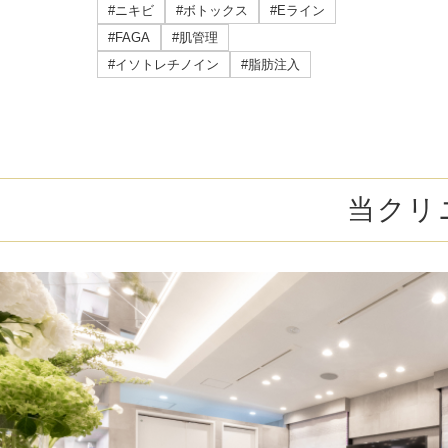
ミラドライ
#ニキビ
#ボトックス
#Eライン
#FAGA
#肌管理
ジェントルマックスプロプラス
#イソトレチノイン
#脂肪注入
頭皮注射
乳頭縮小術
当クリ
ピアスの穴あけ
エクソソーム点滴
プラセンタ注射
疲労回復点滴
アレルギー点滴