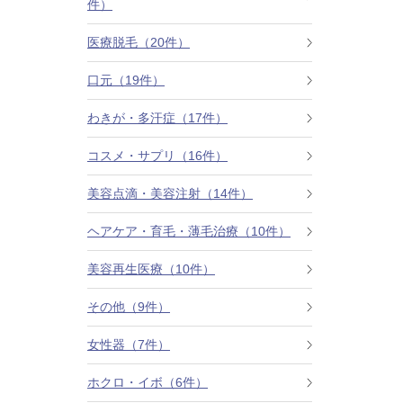
件）
カベリン（カベルライン・Kabelline）
医療脱毛（20件）
こめかみのヒアルロン酸注射
口元（19件）
チンセラプラス（Cincelar+）
わきが・多汗症（17件）
コスメ・サプリ（16件）
ボトックス注射（ガミースマイル・口角アッ
プ）
美容点滴・美容注射（14件）
人中短縮ボトックス
ヘアケア・育毛・薄毛治療（10件）
クレヴィエル注入
美容再生医療（10件）
その他（9件）
ダーマペン4
女性器（7件）
ケアシス
ホクロ・イボ（6件）
ACRS療法（自己血サイトカインリッチ注入