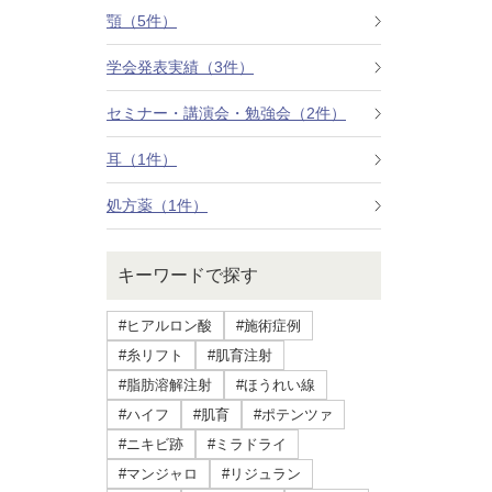
療法）
顎（5件）
学会発表実績（3件）
ジャルプロスーパーハイドロ
セミナー・講演会・勉強会（2件）
ルメッカ
耳（1件）
シミ取りレーザー（Q-YAGレーザー）
処方薬（1件）
ハイドラフェイシャル
キーワードで探す
ミラノリピールボディ
#ヒアルロン酸
#施術症例
CO2高周波レーザー（Esprit）
#糸リフト
#肌育注射
#脂肪溶解注射
#ほうれい線
脂肪由来幹細胞点滴
#ハイフ
#肌育
#ポテンツァ
#ニキビ跡
#ミラドライ
美脚（ふくらはぎ）ボトックス
#マンジャロ
#リジュラン