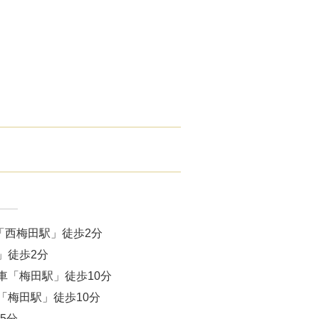
腋臭）手術
毛治療（FAGA）
手術
ス包茎術
滴
（トラネキサム酸）
注射
「西梅田駅」徒歩2分
肌荒れ点滴
」徒歩2分
車「梅田駅」徒歩10分
ピル
「梅田駅」徒歩10分
5分