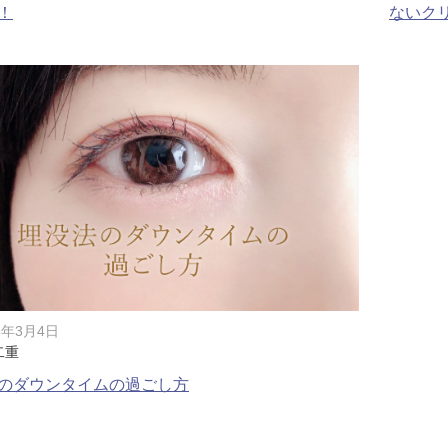
！
ないク
脂肪吸引注射
額（おで
頬のヒアルロン酸注射
FatX 
エラボトックス注射
ヒアルロ
Cカールリップ
スマイル
ヒアルロン酸注入（顎）
Vシェイ
プロテーゼ手術（顎）
ポテンツ
8年3月4日
ベビーコラーゲン
メソガン
二重
のダウンタイムの過ごし方
水光注射
PRP皮
スキンバ