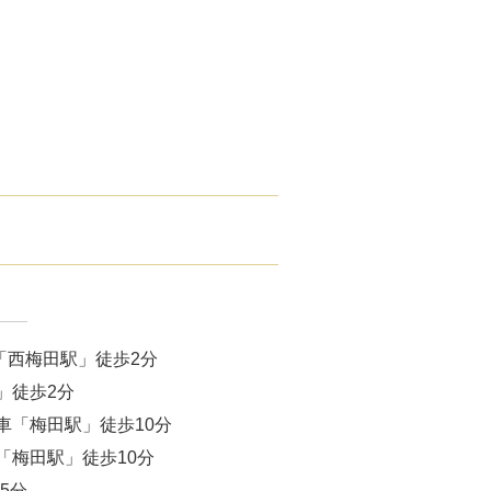
腋臭）手術
毛治療（FAGA）
手術
ス包茎術
滴
（トラネキサム酸）
注射
「西梅田駅」徒歩2分
肌荒れ点滴
」徒歩2分
車「梅田駅」徒歩10分
ピル
「梅田駅」徒歩10分
5分