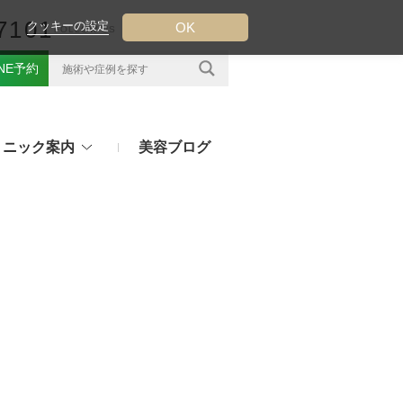
7101
クッキーの設定
OK
FOLLOW US
INE予約
リニック案内
美容ブログ
クについて
フ（ウルトラフォーマーMPT）
その他のお悩み
（TESS LIFT）
注射・点滴治療
プラセンタ注射、白玉点滴など
（スレッドリフト）
処方薬
ラー
アフターピルや美白内服薬など
ングリフト（ウルトラVリフト）